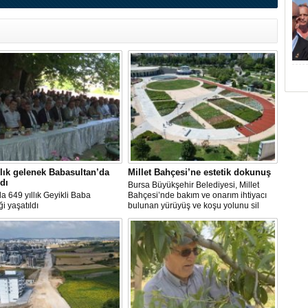
llık gelenek Babasultan’da
Millet Bahçesi’ne estetik dokunuş
ldı
Bursa Büyükşehir Belediyesi, Millet
a 649 yıllık Geyikli Baba
Bahçesi’nde bakım ve onarım ihtiyacı
i yaşatıldı
bulunan yürüyüş ve koşu yolunu sil
baştan yeniliyor.