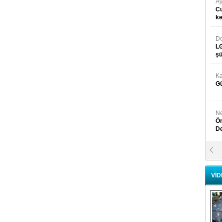
Ay
Cu
k
Do
LG
şü
Ka
Gü
Ne
Ön
D
Y
Di
VİD
Ni
Si
D