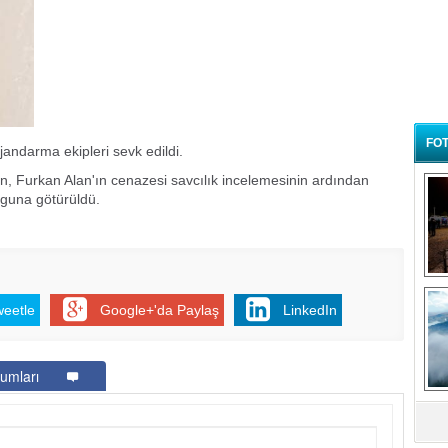
FOT
 jandarma ekipleri sevk edildi.
en, Furkan Alan'ın cenazesi savcılık incelemesinin ardından
rguna götürüldü.
B
t
weetle
Google+'da Paylaş
LinkedIn
umları