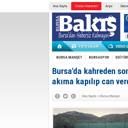
Ana Sayfa
Günün Haberleri
Arşiv
Siten
BURSA MANŞET
BURSASPOR
EDİTÖR
Bursa'da kahreden so
akıma kapılıp can ver
Ana Sayfa
»
Bursa Manşet