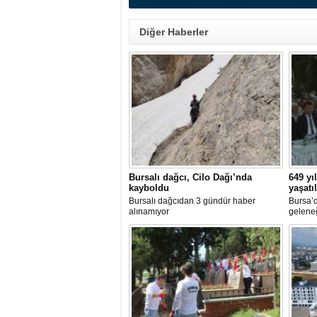
Diğer Haberler
Bursalı dağcı, Cilo Dağı’nda
649 yı
kayboldu
yaşatı
Bursalı dağcıdan 3 gündür haber
Bursa’d
alınamıyor
geleneğ