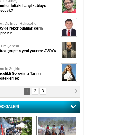
dın Güneş
mhur İttifakı hangi kabloyu
esecek?
ç. Dr. Ergül Halisçelik
S'de rekor puanlar, derin
pheler!
zım Şeherli
rok gruptan yeni yatırım: AVOYA
rmin Seçkin
celikli Görevimiz Tarımı
esteklemek
1
2
3
USUF BEREKET
kkat! Havalar ısınıyor!
EO GALERİ
lüfer Menekli Buzcular
z Hiç Kelebeklerin Sesini
uydunuz Mu?