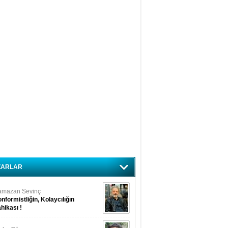
ZARLAR
amazan Sevinç
nformistliğin, Kolaycılığın
hikası !