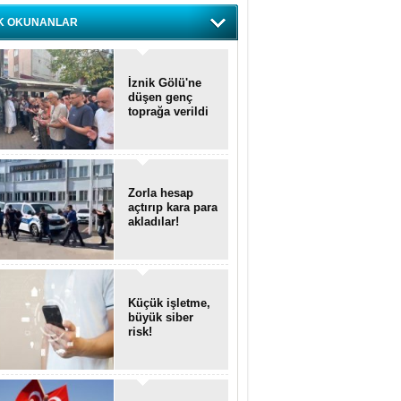
K OKUNANLAR
İznik Gölü'ne
düşen genç
toprağa verildi
Zorla hesap
açtırıp kara para
akladılar!
Küçük işletme,
büyük siber
risk!