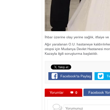
İhbar üzerine olay yerine sağlık, itfaiye ve
Ağır yaralanan O.U. hastaneye kaldırılırk
otopsi için Mudanya Devlet Hastanesi mo
Kazayla ilgili soruşturma başlatıldı.
Facebook'ta Paylaş
T
Yorumlar
0
Facebook Yor