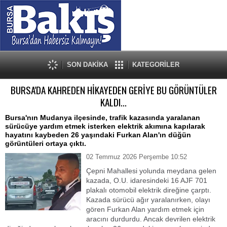
SON DAKİKA
KATEGORİLER
BURSA'DA KAHREDEN HİKAYEDEN GERİYE BU GÖRÜNTÜLER
KALDI...
Bursa'nın Mudanya ilçesinde, trafik kazasında yaralanan
sürücüye yardım etmek isterken elektrik akımına kapılarak
hayatını kaybeden 26 yaşındaki Furkan Alan'ın düğün
görüntüleri ortaya çıktı.
02 Temmuz 2026 Perşembe 10:52
Çepni Mahallesi yolunda meydana gelen
kazada, O.U. idaresindeki 16 AJF 701
plakalı otomobil elektrik direğine çarptı.
Kazada sürücü ağır yaralanırken, olayı
gören Furkan Alan yardım etmek için
aracını durdurdu. Ancak devrilen elektrik