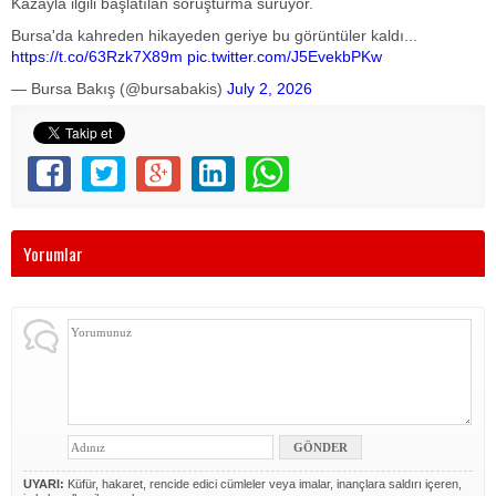
Kazayla ilgili başlatılan soruşturma sürüyor.
Bursa'da kahreden hikayeden geriye bu görüntüler kaldı...
https://t.co/63Rzk7X89m
pic.twitter.com/J5EvekbPKw
— Bursa Bakış (@bursabakis)
July 2, 2026
Yorumlar
UYARI:
Küfür, hakaret, rencide edici cümleler veya imalar, inançlara saldırı içeren,