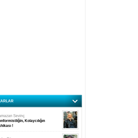
ZARLAR
amazan Sevinç
nformistliğin, Kolaycılığın
hikası !