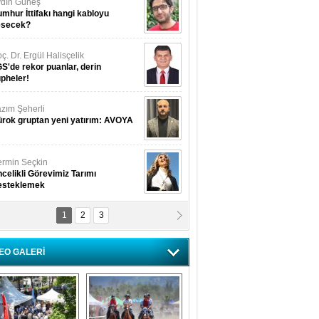
dın Güneş
mhur İttifakı hangi kabloyu
esecek?
ç. Dr. Ergül Halisçelik
S'de rekor puanlar, derin
pheler!
zım Şeherli
rok gruptan yeni yatırım: AVOYA
rmin Seçkin
celikli Görevimiz Tarımı
esteklemek
1
2
3
USUF BEREKET
kkat! Havalar ısınıyor!
EO GALERİ
lüfer Menekli Buzcular
z Hiç Kelebeklerin Sesini
uydunuz Mu?