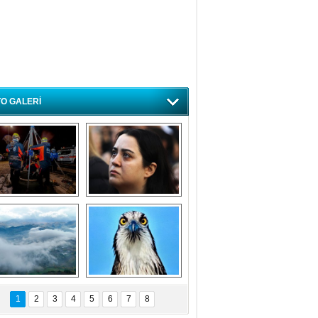
O GALERİ
ursa'da deprem 
Özlem ve minnetle 
atbikatı gerçeğini 
anıyoruz
aratmadı
Bursa'dan 
Balık Kartalı 
büyüleyen 
Bursa’da 
1
2
3
4
5
6
7
8
fotoğraflar
görüntülendi