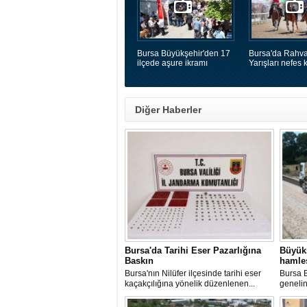
Bursa Büyükşehir'den 17
Bursa'da Rahva
ilçede aşure ikramı
Yarışları nefes k
Diğer Haberler
Bursa'da Tarihi Eser Pazarlığına
Büyükş
Baskın
hamle
Bursa'nın Nilüfer ilçesinde tarihi eser
​Bursa 
kaçakçılığına yönelik düzenlenen...
genelin