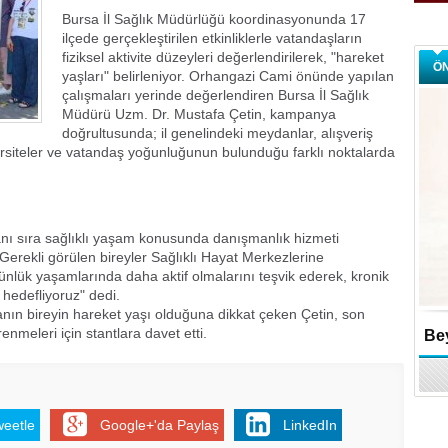
Bursa İl Sağlık Müdürlüğü koordinasyonunda 17
ilçede gerçekleştirilen etkinliklerle vatandaşların
fiziksel aktivite düzeyleri değerlendirilerek, "hareket
Ö
yaşları" belirleniyor. Orhangazi Cami önünde yapılan
çalışmaları yerinde değerlendiren Bursa İl Sağlık
Müdürü Uzm. Dr. Mustafa Çetin, kampanya
doğrultusunda; il genelindeki meydanlar, alışveriş
ersiteler ve vatandaş yoğunluğunun bulunduğu farklı noktalarda
anı sıra sağlıklı yaşam konusunda danışmanlık hizmeti
erekli görülen bireyler Sağlıklı Hayat Merkezlerine
ünlük yaşamlarında daha aktif olmalarını teşvik ederek, kronik
hedefliyoruz" dedi.
lanın bireyin hareket yaşı olduğuna dikkat çeken Çetin, son
nmeleri için stantlara davet etti.
Bey
weetle
Google+'da Paylaş
LinkedIn