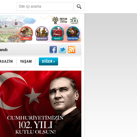
landı
AGAZİN
YAŞAM
DİĞER »