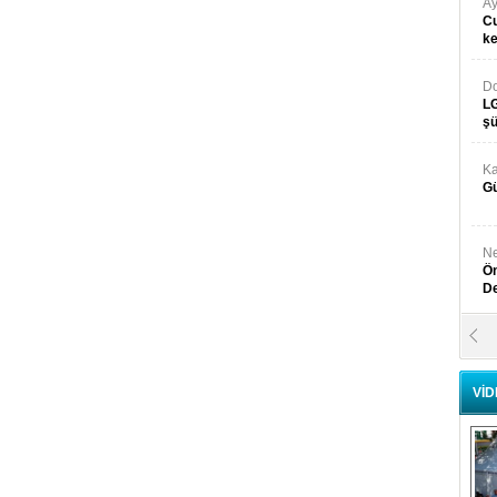
Ay
Cu
k
Do
LG
şü
Ka
Gü
Ne
Ön
D
Y
Di
VİD
Ni
Si
D