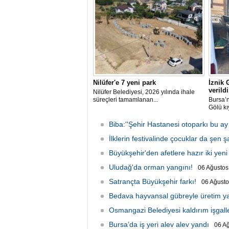
Nilüfer'e 7 yeni park
İznik 
verildi
Nilüfer Belediyesi, 2026 yılında ihale
süreçleri tamamlanan...
Bursa’n
Gölü kı
Biba:''Şehir Hastanesi otoparkı bu ay
İlklerin festivalinde çocuklar da şen 
Büyükşehir'den afetlere hazır iki yeni
Uludağ'da orman yangını!
06 Ağusto
Satrançta Büyükşehir farkı!
06 Ağust
Bedava hayvansal gübreyle üretim y
Osmangazi Belediyesi kaldırım işgalle
Bursa’da iş yeri alev alev yandı
06 A