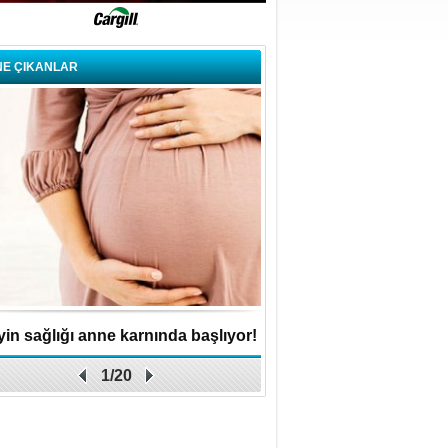
NE ÇIKANLAR
in sağlığı anne karnında başlıyor!
Küçük işletme, büyük 
1/20