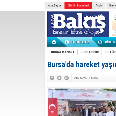
Ana Sayfa
Günün Haberleri
Arşiv
Siten
BURSA MANŞET
BURSASPOR
EDİTÖR
Bursa'da hareket yaşı
Ana Sayfa
»
Bursa