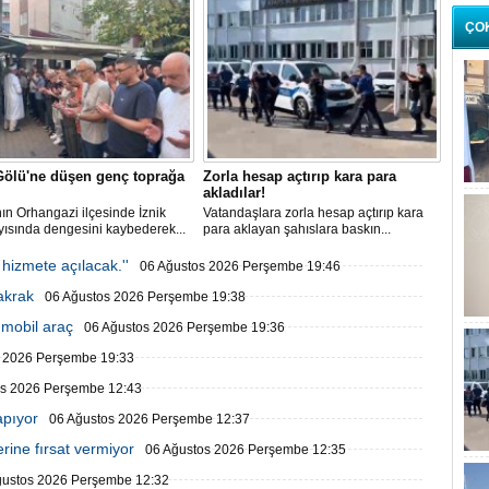
ÇO
Gölü'ne düşen genç toprağa
Zorla hesap açtırıp kara para
akladılar!
ın Orhangazi ilçesinde İznik
Vatandaşlara zorla hesap açtırıp kara
yısında dengesini kaybederek...
para aklayan şahıslara baskın...
 hizmete açılacak.''
06 Ağustos 2026 Perşembe 19:46
şakrak
06 Ağustos 2026 Perşembe 19:38
 mobil araç
06 Ağustos 2026 Perşembe 19:36
s 2026 Perşembe 19:33
os 2026 Perşembe 12:43
apıyor
06 Ağustos 2026 Perşembe 12:37
rine fırsat vermiyor
06 Ağustos 2026 Perşembe 12:35
ğustos 2026 Perşembe 12:32