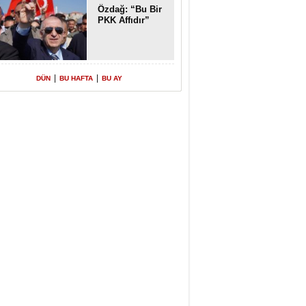
Özdağ: “Bu Bir
PKK Affıdır”
|
|
DÜN
BU HAFTA
BU AY