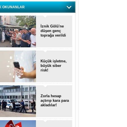
K OKUNANLAR
İznik Gölü'ne
düşen genç
toprağa verildi
Küçük işletme,
büyük siber
risk!
Zorla hesap
açtırıp kara para
akladılar!