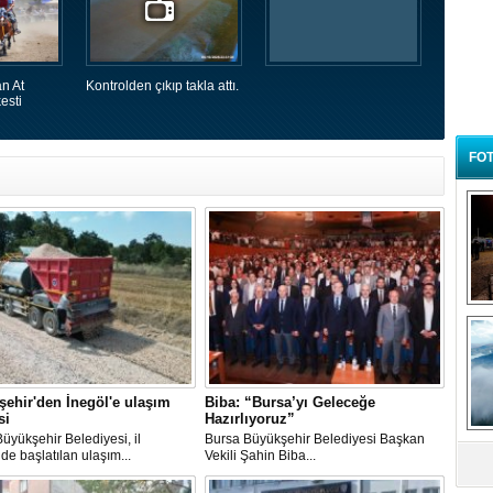
n At
Kontrolden çıkıp takla attı.
esti
FOT
B
t
ehir'den İnegöl'e ulaşım
Biba: “Bursa’yı Geleceğe
si
Hazırlıyoruz”
Büyükşehir Belediyesi, il
​Bursa Büyükşehir Belediyesi Başkan
de başlatılan ulaşım...
Vekili Şahin Biba...