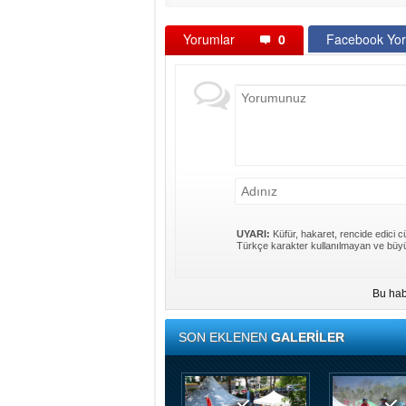
Yorumlar
0
Facebook Yor
UYARI:
Küfür, hakaret, rencide edici cü
Türkçe karakter kullanılmayan ve büyü
Bu hab
SON EKLENEN
GALERİLER