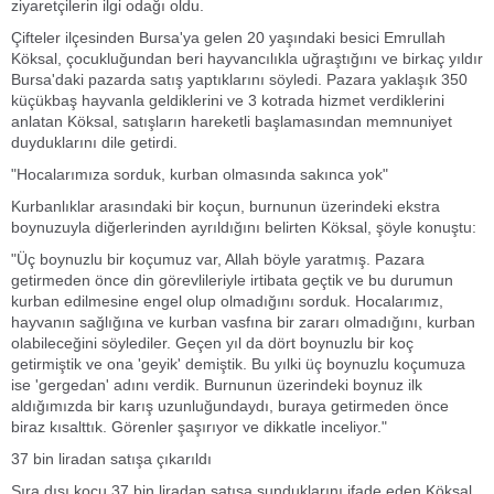
ziyaretçilerin ilgi odağı oldu.
Çifteler ilçesinden Bursa'ya gelen 20 yaşındaki besici Emrullah
Köksal, çocukluğundan beri hayvancılıkla uğraştığını ve birkaç yıldır
Bursa'daki pazarda satış yaptıklarını söyledi. Pazara yaklaşık 350
küçükbaş hayvanla geldiklerini ve 3 kotrada hizmet verdiklerini
anlatan Köksal, satışların hareketli başlamasından memnuniyet
duyduklarını dile getirdi.
"Hocalarımıza sorduk, kurban olmasında sakınca yok"
Kurbanlıklar arasındaki bir koçun, burnunun üzerindeki ekstra
boynuzuyla diğerlerinden ayrıldığını belirten Köksal, şöyle konuştu:
"Üç boynuzlu bir koçumuz var, Allah böyle yaratmış. Pazara
getirmeden önce din görevlileriyle irtibata geçtik ve bu durumun
kurban edilmesine engel olup olmadığını sorduk. Hocalarımız,
hayvanın sağlığına ve kurban vasfına bir zararı olmadığını, kurban
olabileceğini söylediler. Geçen yıl da dört boynuzlu bir koç
getirmiştik ve ona 'geyik' demiştik. Bu yılki üç boynuzlu koçumuza
ise 'gergedan' adını verdik. Burnunun üzerindeki boynuz ilk
aldığımızda bir karış uzunluğundaydı, buraya getirmeden önce
biraz kısalttık. Görenler şaşırıyor ve dikkatle inceliyor."
37 bin liradan satışa çıkarıldı
Sıra dışı koçu 37 bin liradan satışa sunduklarını ifade eden Köksal,