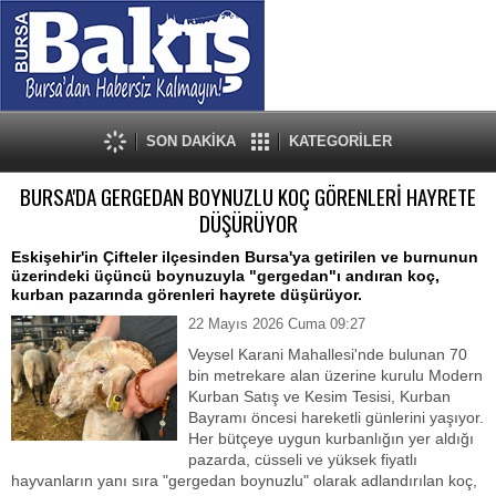
SON DAKİKA
KATEGORİLER
BURSA'DA GERGEDAN BOYNUZLU KOÇ GÖRENLERİ HAYRETE
DÜŞÜRÜYOR
Eskişehir'in Çifteler ilçesinden Bursa'ya getirilen ve burnunun
üzerindeki üçüncü boynuzuyla "gergedan"ı andıran koç,
kurban pazarında görenleri hayrete düşürüyor.
22 Mayıs 2026 Cuma 09:27
Veysel Karani Mahallesi'nde bulunan 70
bin metrekare alan üzerine kurulu Modern
Kurban Satış ve Kesim Tesisi, Kurban
Bayramı öncesi hareketli günlerini yaşıyor.
Her bütçeye uygun kurbanlığın yer aldığı
pazarda, cüsseli ve yüksek fiyatlı
hayvanların yanı sıra "gergedan boynuzlu" olarak adlandırılan koç,