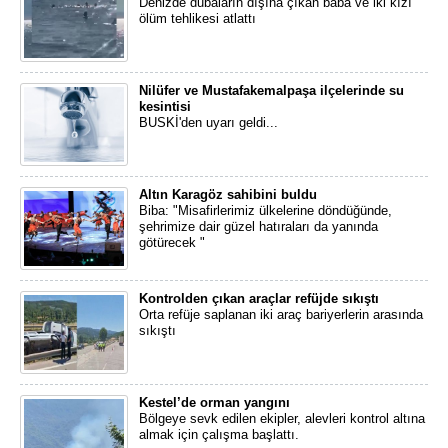
Denizde dubaların dışına çıkan baba ve iki kızı
ölüm tehlikesi atlattı
Nilüfer ve Mustafakemalpaşa ilçelerinde su
kesintisi
BUSKİ'den uyarı geldi...
Altın Karagöz sahibini buldu
Biba: "Misafirlerimiz ülkelerine döndüğünde,
şehrimize dair güzel hatıraları da yanında
götürecek "
Kontrolden çıkan araçlar refüjde sıkıştı
Orta refüje saplanan iki araç bariyerlerin arasında
sıkıştı
Kestel’de orman yangını
Bölgeye sevk edilen ekipler, alevleri kontrol altına
almak için çalışma başlattı.