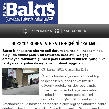
SON DAKİKA
KATEGORİLER
BURSA'DA BOMBA TATBİKATI GERÇEĞİNİ ARATMADI
Bursa bir hastane afet ve acil durumlara hazırlık kapsamında
bu yıl da dikkat çeken bir tatbikata imza attı. Gerçeğini
aratmayan tatbikatta şüpheli paket alarmı verilirken, yangın ve
tahliye senaryoları da eş zamanlı olarak uygulandı.
03 Haziran 2026 Çarşamba 11:15
Özel bir hastane çevresine bırakıldığı
tespit edilen şüpheli paket üzerine
güvenlik protokolleri devreye alındı.
İhbarın ardından bölgeye sevk edilen
bomba imha uzmanı polis ekipleri,
çevrede geniş güvenlik önlemleri aldı.
Vatandaşların ve hastane personelinin güvenliği sağlandıktan sonra
şüpheli paket kontrollü şekilde fünye ile patlatıldı. Patlama anı ise