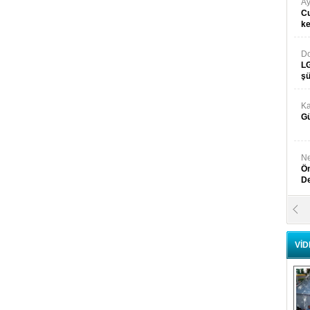
Ay
Cu
k
Do
LG
şü
Ka
Gü
Ne
Ön
D
Y
Di
VİD
Ni
Si
D