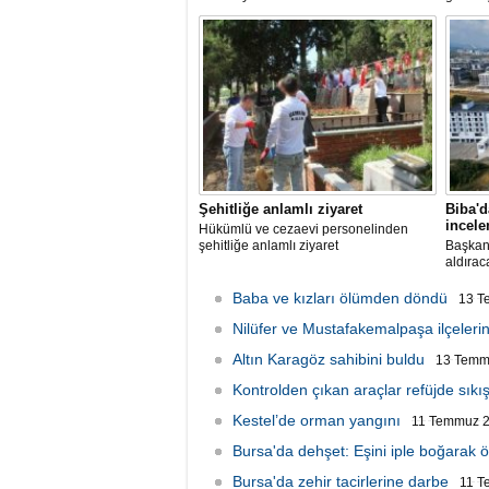
Şehitliğe anlamlı ziyaret
Biba'd
incel
Hükümlü ve cezaevi personelinden
şehitliğe anlamlı ziyaret
Başkan 
aldırac
Baba ve kızları ölümden döndü
13 T
Nilüfer ve Mustafakemalpaşa ilçelerin
Altın Karagöz sahibini buldu
13 Temmu
Kontrolden çıkan araçlar refüjde sıkış
Kestel’de orman yangını
11 Temmuz 2
Bursa'da dehşet: Eşini iple boğarak 
Bursa'da zehir tacirlerine darbe
11 T