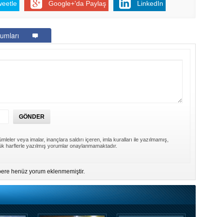
weetle
Google+'da Paylaş
LinkedIn
umları
mleler veya imalar, inançlara saldırı içeren, imla kuralları ile yazılmamış,
k harflerle yazılmış yorumlar onaylanmamaktadır.
ere henüz yorum eklenmemiştir.