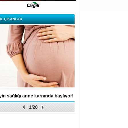
NE ÇIKANLAR
in sağlığı anne karnında başlıyor!
Küçük işletme, büyük 
1/20