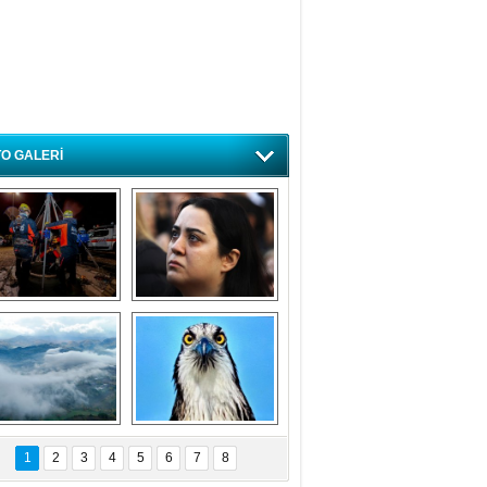
O GALERİ
ursa'da deprem 
Özlem ve minnetle 
atbikatı gerçeğini 
anıyoruz
aratmadı
Bursa'dan 
Balık Kartalı 
büyüleyen 
Bursa’da 
1
2
3
4
5
6
7
8
fotoğraflar
görüntülendi