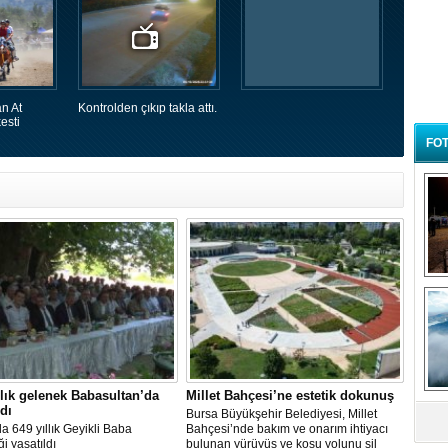
n At
Kontrolden çıkıp takla attı.
esti
FOT
B
t
llık gelenek Babasultan’da
Millet Bahçesi’ne estetik dokunuş
ldı
Bursa Büyükşehir Belediyesi, Millet
a 649 yıllık Geyikli Baba
Bahçesi’nde bakım ve onarım ihtiyacı
i yaşatıldı
bulunan yürüyüş ve koşu yolunu sil