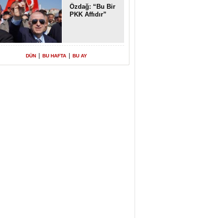
Özdağ: “Bu Bir
PKK Affıdır”
|
|
DÜN
BU HAFTA
BU AY