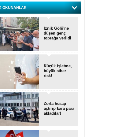
K OKUNANLAR
İznik Gölü'ne
düşen genç
toprağa verildi
Küçük işletme,
büyük siber
risk!
Zorla hesap
açtırıp kara para
akladılar!