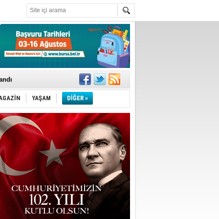
landı
AGAZİN
YAŞAM
DİĞER »