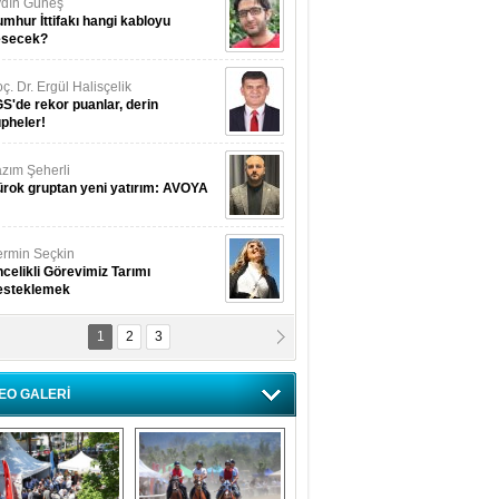
dın Güneş
mhur İttifakı hangi kabloyu
esecek?
ç. Dr. Ergül Halisçelik
S'de rekor puanlar, derin
pheler!
zım Şeherli
rok gruptan yeni yatırım: AVOYA
rmin Seçkin
celikli Görevimiz Tarımı
esteklemek
1
2
3
USUF BEREKET
kkat! Havalar ısınıyor!
EO GALERİ
lüfer Menekli Buzcular
z Hiç Kelebeklerin Sesini
uydunuz Mu?