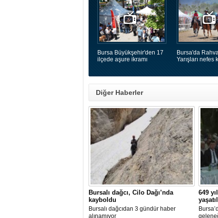
Bursa Büyükşehir'den 17
Bursa'da Rahva
ilçede aşure ikramı
Yarışları nefes k
Diğer Haberler
Bursalı dağcı, Cilo Dağı’nda
649 yı
kayboldu
yaşatı
Bursalı dağcıdan 3 gündür haber
Bursa’d
alınamıyor
geleneğ