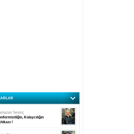
ZARLAR
amazan Sevinç
nformistliğin, Kolaycılığın
hikası !