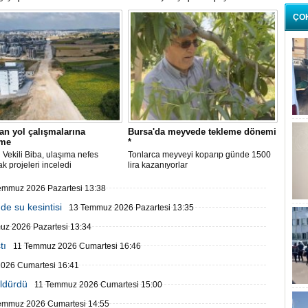
baştan yeniliyor.
ÇO
an yol çalışmalarına
Bursa'da meyvede tekleme dönemi
eme
*
Vekili Biba, ulaşıma nefes
Tonlarca meyveyi koparıp günde 1500
ak projeleri inceledi
lira kazanıyorlar
emmuz 2026 Pazartesi 13:38
de su kesintisi
13 Temmuz 2026 Pazartesi 13:35
z 2026 Pazartesi 13:34
tı
11 Temmuz 2026 Cumartesi 16:46
026 Cumartesi 16:41
öldürdü
11 Temmuz 2026 Cumartesi 15:00
emmuz 2026 Cumartesi 14:55