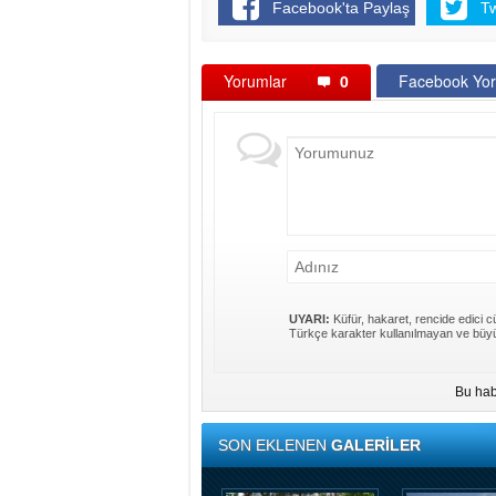
Facebook'ta Paylaş
T
Yorumlar
0
Facebook Yor
UYARI:
Küfür, hakaret, rencide edici cü
Türkçe karakter kullanılmayan ve büyü
Bu hab
SON EKLENEN
GALERİLER