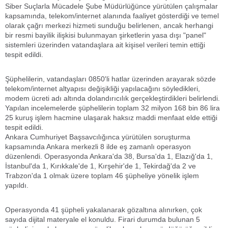
Siber Suçlarla Mücadele Şube Müdürlüğünce yürütülen çalışmalar
kapsamında, telekom/internet alanında faaliyet gösterdiği ve temel
olarak çağrı merkezi hizmeti sunduğu belirlenen, ancak herhangi
bir resmi bayilik ilişkisi bulunmayan şirketlerin yasa dışı "panel"
sistemleri üzerinden vatandaşlara ait kişisel verileri temin ettiği
tespit edildi.
Şüphelilerin, vatandaşları 0850'li hatlar üzerinden arayarak sözde
telekom/internet altyapısı değişikliği yapılacağını söyledikleri,
modem ücreti adı altında dolandırıcılık gerçekleştirdikleri belirlendi.
Yapılan incelemelerde şüphelilerin toplam 32 milyon 168 bin 86 lira
25 kuruş işlem hacmine ulaşarak haksız maddi menfaat elde ettiği
tespit edildi.
Ankara Cumhuriyet Başsavcılığınca yürütülen soruşturma
kapsamında Ankara merkezli 8 ilde eş zamanlı operasyon
düzenlendi. Operasyonda Ankara'da 38, Bursa'da 1, Elazığ'da 1,
İstanbul'da 1, Kırıkkale'de 1, Kırşehir'de 1, Tekirdağ'da 2 ve
Trabzon'da 1 olmak üzere toplam 46 şüpheliye yönelik işlem
yapıldı.
Operasyonda 41 şüpheli yakalanarak gözaltına alınırken, çok
sayıda dijital materyale el konuldu. Firari durumda bulunan 5