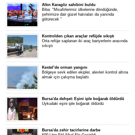
Altın Karagöz sahibini buldu
Biba: "Misafirlerimiz ülkelerine döndüğünde,
şehrimize dair güzel hatıraları da yanında
götürecek "
Kontrolden çıkan araçlar refüjde sıkıştı
Orta refüje saplanan iki araç bariyerlerin arasında
sıkıştı
Kestel’de orman yangını
Bölgeye sevk edilen ekipler, alevleri kontrol altına
almak için çalışma başlattı.
Bursa'da dehşet: Eşini iple boğarak öldürdü
Uykudaki eşini iple boğarak öldürdü
Bursa'da zehir tacirlerine darbe
600 Litre Etil Alkol Ele Geçirildi