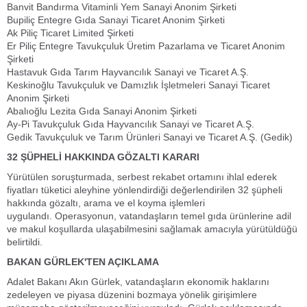
Banvit Bandırma Vitaminli Yem Sanayi Anonim Şirketi
Bupiliç Entegre Gıda Sanayi Ticaret Anonim Şirketi
Ak Piliç Ticaret Limited Şirketi
Er Piliç Entegre Tavukçuluk Üretim Pazarlama ve Ticaret Anonim
Şirketi
Hastavuk Gıda Tarım Hayvancılık Sanayi ve Ticaret A.Ş.
Keskinoğlu Tavukçuluk ve Damızlık İşletmeleri Sanayi Ticaret
Anonim Şirketi
Abalıoğlu Lezita Gıda Sanayi Anonim Şirketi
Ay-Pi Tavukçuluk Gıda Hayvancılık Sanayi ve Ticaret A.Ş.
Gedik Tavukçuluk ve Tarım Ürünleri Sanayi ve Ticaret A.Ş. (Gedik)
32 ŞÜPHELİ HAKKINDA GÖZALTI KARARI
Yürütülen soruşturmada, serbest rekabet ortamını ihlal ederek
fiyatları tüketici aleyhine yönlendirdiği değerlendirilen 32 şüpheli
hakkında gözaltı, arama ve el koyma işlemleri
uygulandı. Operasyonun, vatandaşların temel gıda ürünlerine adil
ve makul koşullarda ulaşabilmesini sağlamak amacıyla yürütüldüğü
belirtildi.
BAKAN GÜRLEK'TEN AÇIKLAMA
Adalet Bakanı Akın Gürlek, vatandaşların ekonomik haklarını
zedeleyen ve piyasa düzenini bozmaya yönelik girişimlere