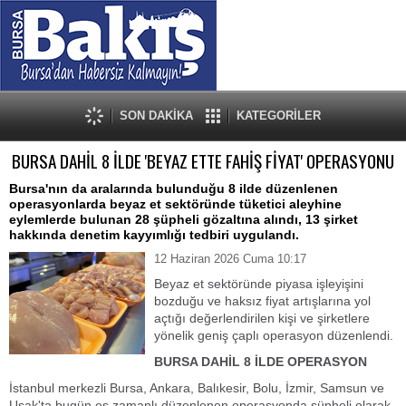
SON DAKİKA
KATEGORİLER
BURSA DAHİL 8 İLDE 'BEYAZ ETTE FAHİŞ FİYAT' OPERASYONU
Bursa'nın da aralarında bulunduğu 8 ilde düzenlenen
operasyonlarda beyaz et sektöründe tüketici aleyhine
eylemlerde bulunan 28 şüpheli gözaltına alındı, 13 şirket
hakkında denetim kayyımlığı tedbiri uygulandı.
12 Haziran 2026 Cuma 10:17
Beyaz et sektöründe piyasa işleyişini
bozduğu ve haksız fiyat artışlarına yol
açtığı değerlendirilen kişi ve şirketlere
yönelik geniş çaplı operasyon düzenlendi.
BURSA DAHİL 8 İLDE OPERASYON
İstanbul merkezli Bursa, Ankara, Balıkesir, Bolu, İzmir, Samsun ve
Uşak'ta bugün eş zamanlı düzenlenen operasyonda şüpheli olarak