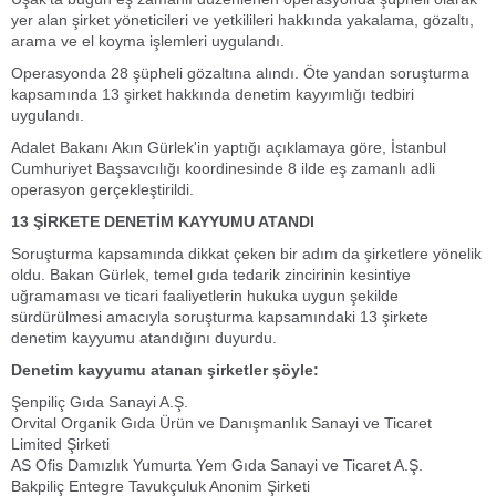
yer alan şirket yöneticileri ve yetkilileri hakkında yakalama, gözaltı,
arama ve el koyma işlemleri uygulandı.
Operasyonda 28 şüpheli gözaltına alındı. Öte yandan soruşturma
kapsamında 13 şirket hakkında denetim kayyımlığı tedbiri
uygulandı.
Adalet Bakanı Akın Gürlek'in yaptığı açıklamaya göre, İstanbul
Cumhuriyet Başsavcılığı koordinesinde 8 ilde eş zamanlı adli
operasyon gerçekleştirildi.
13 ŞİRKETE DENETİM KAYYUMU ATANDI
Soruşturma kapsamında dikkat çeken bir adım da şirketlere yönelik
oldu. Bakan Gürlek, temel gıda tedarik zincirinin kesintiye
uğramaması ve ticari faaliyetlerin hukuka uygun şekilde
sürdürülmesi amacıyla soruşturma kapsamındaki 13 şirkete
denetim kayyumu atandığını duyurdu.
Denetim kayyumu atanan şirketler şöyle:
Şenpiliç Gıda Sanayi A.Ş.
Orvital Organik Gıda Ürün ve Danışmanlık Sanayi ve Ticaret
Limited Şirketi
AS Ofis Damızlık Yumurta Yem Gıda Sanayi ve Ticaret A.Ş.
Bakpiliç Entegre Tavukçuluk Anonim Şirketi