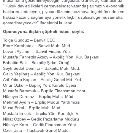
müsamaha gösterilmeyeceğini vurguladı. Gürlek açıklamasında,
"Hukuk devleti ilkeleri çerçevesinde; vatandaşlarımızın ekonomik
haklarını zedeleyen, piyasa düzenini bozmaya teşebbüs eden ve
haksız kazanç sağlamaya yönelik hiçbir usulsüzlüğe müsamaha
gösterilmeyecektir" ifadelerini kullandı.
Operasyona ilişkin şüpheli listesi şöyle:
Tolga Gündüz – Banvit CEO
Emre Karabatak – Banvit Muh. Müd.
Levent Aytimur – Banvit Finans Yön.
Mustafa Fahrettin Aksoy – Akpiliç Yön. Kur. Başkanı
Bahattin Bak – Bakpiliç Şirket Ortağı
Seyfi Sedat Demirci – Bakpiliç Muh. Müd.
Galip Yeşilbaş – Aspiliç Yön. Kur. Başkanı
Arif Yakup Kaplan – Aspiliç Genel Md. Yrd.
Onur Özkul – Bupiliç Yön. Kurulu Üyesi
Mustafa Baramuk – Bupiliç Finansman Yönt.
Hüseyin Durmaz – Bupiliç Muhs. Müd.
Mehmet Aydın – Erpiliç Müdür Yardımcısı
Musa Erkal – Erpiliç Muh. Müd.
Mustafa Ericek – Erpiliç Yön. Kur. Bşk. V.
Nihat Özbey – Gedik Pazarlama Müdürü
Hüsniye Kara – Gedik Finansman Yönt.
Özer Usta – Hastavuk Genel Müdür