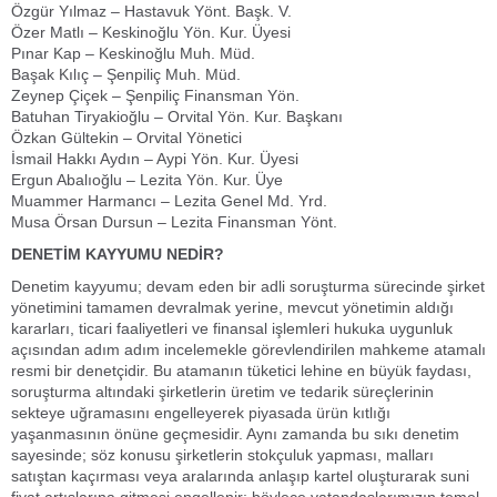
Özgür Yılmaz – Hastavuk Yönt. Başk. V.
Özer Matlı – Keskinoğlu Yön. Kur. Üyesi
Pınar Kap – Keskinoğlu Muh. Müd.
Başak Kılıç – Şenpiliç Muh. Müd.
Zeynep Çiçek – Şenpiliç Finansman Yön.
Batuhan Tiryakioğlu – Orvital Yön. Kur. Başkanı
Özkan Gültekin – Orvital Yönetici
İsmail Hakkı Aydın – Aypi Yön. Kur. Üyesi
Ergun Abalıoğlu – Lezita Yön. Kur. Üye
Muammer Harmancı – Lezita Genel Md. Yrd.
Musa Örsan Dursun – Lezita Finansman Yönt.
DENETİM KAYYUMU NEDİR?
Denetim kayyumu; devam eden bir adli soruşturma sürecinde şirket
yönetimini tamamen devralmak yerine, mevcut yönetimin aldığı
kararları, ticari faaliyetleri ve finansal işlemleri hukuka uygunluk
açısından adım adım incelemekle görevlendirilen mahkeme atamalı
resmi bir denetçidir. Bu atamanın tüketici lehine en büyük faydası,
soruşturma altındaki şirketlerin üretim ve tedarik süreçlerinin
sekteye uğramasını engelleyerek piyasada ürün kıtlığı
yaşanmasının önüne geçmesidir. Aynı zamanda bu sıkı denetim
sayesinde; söz konusu şirketlerin stokçuluk yapması, malları
satıştan kaçırması veya aralarında anlaşıp kartel oluşturarak suni