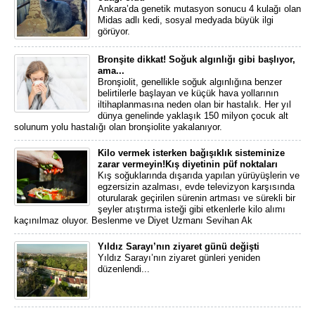
Ankara’da genetik mutasyon sonucu 4 kulağı olan
Midas adlı kedi, sosyal medyada büyük ilgi
görüyor.
Bronşite dikkat! Soğuk algınlığı gibi başlıyor,
ama...
Bronşiolit, genellikle soğuk algınlığına benzer
belirtilerle başlayan ve küçük hava yollarının
iltihaplanmasına neden olan bir hastalık. Her yıl
dünya genelinde yaklaşık 150 milyon çocuk alt
solunum yolu hastalığı olan bronşiolite yakalanıyor.
Kilo vermek isterken bağışıklık sisteminize
zarar vermeyin!Kış diyetinin püf noktaları
Kış soğuklarında dışarıda yapılan yürüyüşlerin ve
egzersizin azalması, evde televizyon karşısında
oturularak geçirilen sürenin artması ve sürekli bir
şeyler atıştırma isteği gibi etkenlerle kilo alımı
kaçınılmaz oluyor. Beslenme ve Diyet Uzmanı Sevihan Ak
Yıldız Sarayı’nın ziyaret günü değişti
Yıldız Sarayı’nın ziyaret günleri yeniden
düzenlendi...