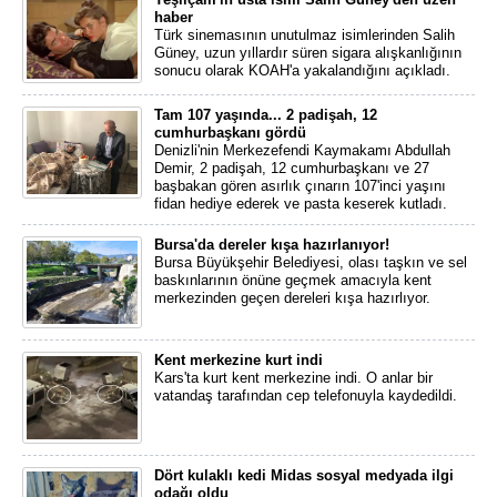
haber
Türk sinemasının unutulmaz isimlerinden Salih
Güney, uzun yıllardır süren sigara alışkanlığının
sonucu olarak KOAH'a yakalandığını açıkladı.
Tam 107 yaşında... 2 padişah, 12
cumhurbaşkanı gördü
Denizli'nin Merkezefendi Kaymakamı Abdullah
Demir, 2 padişah, 12 cumhurbaşkanı ve 27
başbakan gören asırlık çınarın 107'inci yaşını
fidan hediye ederek ve pasta keserek kutladı.
Bursa'da dereler kışa hazırlanıyor!
Bursa Büyükşehir Belediyesi, olası taşkın ve sel
baskınlarının önüne geçmek amacıyla kent
merkezinden geçen dereleri kışa hazırlıyor.
Kent merkezine kurt indi
Kars'ta kurt kent merkezine indi. O anlar bir
vatandaş tarafından cep telefonuyla kaydedildi.
Dört kulaklı kedi Midas sosyal medyada ilgi
odağı oldu