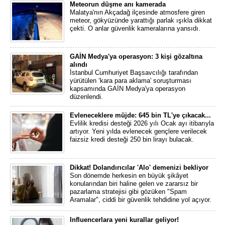
Meteorun düşme anı kamerada
Malatya'nın Akçadağ ilçesinde atmosfere giren
meteor, gökyüzünde yarattığı parlak ışıkla dikkat
çekti. O anlar güvenlik kameralarına yansıdı.
GAİN Medya'ya operasyon: 3 kişi gözaltına
alındı
İstanbul Cumhuriyet Başsavcılığı tarafından
yürütülen ‘kara para aklama' soruşturması
kapsamında GAİN Medya'ya operasyon
düzenlendi.
Evleneceklere müjde: 645 bin TL'ye çıkacak...
Evlilik kredisi desteği 2026 yılı Ocak ayı itibarıyla
artıyor. Yeni yılda evlenecek gençlere verilecek
faizsiz kredi desteği 250 bin lirayı bulacak.
Dikkat! Dolandırıcılar 'Alo' demenizi bekliyor
Son dönemde herkesin en büyük şikâyet
konularından biri haline gelen ve zararsız bir
pazarlama stratejisi gibi gözüken "Spam
Aramalar", ciddi bir güvenlik tehdidine yol açıyor.
Influencerlara yeni kurallar geliyor!