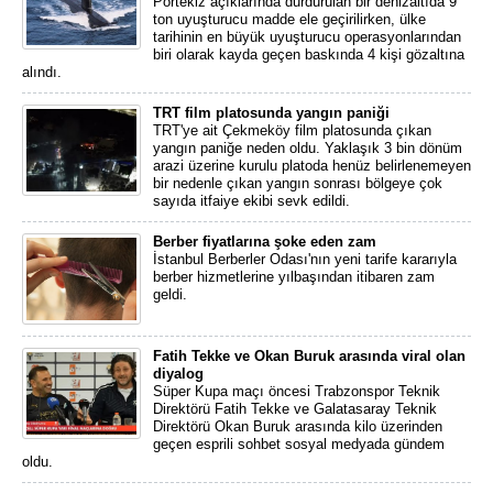
Portekiz açıklarında durdurulan bir denizaltıda 9
ton uyuşturucu madde ele geçirilirken, ülke
tarihinin en büyük uyuşturucu operasyonlarından
biri olarak kayda geçen baskında 4 kişi gözaltına
alındı.
TRT film platosunda yangın paniği
TRT'ye ait Çekmeköy film platosunda çıkan
yangın paniğe neden oldu. Yaklaşık 3 bin dönüm
arazi üzerine kurulu platoda henüz belirlenemeyen
bir nedenle çıkan yangın sonrası bölgeye çok
sayıda itfaiye ekibi sevk edildi.
Berber fiyatlarına şoke eden zam
İstanbul Berberler Odası'nın yeni tarife kararıyla
berber hizmetlerine yılbaşından itibaren zam
geldi.
Fatih Tekke ve Okan Buruk arasında viral olan
diyalog
Süper Kupa maçı öncesi Trabzonspor Teknik
Direktörü Fatih Tekke ve Galatasaray Teknik
Direktörü Okan Buruk arasında kilo üzerinden
geçen esprili sohbet sosyal medyada gündem
oldu.