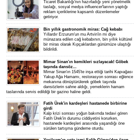
Ticaret Bakanlığı'nın hazırladığı yeni yönetmelik
taslağı, sosyal medya influencer'larının yaptığı
reklam içeriklerine kapsamlı düzenlemeler
getiriyor.
Bin yıllık gastronomik miras: Cağ kebabı
Yıllardır Erzurum'un mu Artvin'in mi diye
münazara edilen cağ kebabının, bin yıllık kültürel
bir miras olarak Kıpçaklardan günümüze ulaştığı
bildirildi.
Mimar Sinan'ın kemikleri sızlayacak! Göbek
taşında dansöz...
Mimar Sinan'ın 1545'te inşa ettiği tarihi Kapıağası
Yakup Ağa Hamamı, restorasyon sonrası eğlence
mekanına dönüştürülerek göbek taşında
dansözlerin sahne aldığı, yemeklerin hamam
taslarında servis edildiği bir gazino haline geldi.
Fatih Ürek'in kardeşleri hastanede birbirine
girdi
Kalp krizi sonrası yoğun bakımda tedavi gören
Fatih Ürek'in durumu ciddiyetini korurken,
hastanede kardeşleri arasında yaşandığı öne
sürülen tartışma gündeme oturdu.
Yeşilçam'ın usta ismi Salih Güney'den üzen