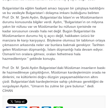
Bulgaristan'da eğitim faaliyeti amacı taşıyan bir çalıştaya katıldığını
ve bu vesileyle Bulgaristan'ı dolaşma imkanı bulduğunu belirten
Prof. Dr. M. Şevki Aydın, Bulgaristan'da İslam'ın ve Müslümanların
durumu konusunda bilgiler verdi. Aydın, "Bulgaristan'ın on milyona
yakın bir nüfusu var ve Müslümanlar bu nüfusun içerisinde ne
kadar sorusunun cevabı hala net değil. Bugün Bulgaristan'da
Müslümanların durumu hiç iç açıcı değil, hakikaten üzücü bir
manzara ile karşı karşıyayız. Böylesine olumsuz bir tablonun ortaya
çıkmasının arkasında neler var bunlara bakmak gerekiyor. Tarihten
gelen Müslüman düşmanlığı, İslam düşmanlığı hala devam ediyor.
Osmanlı'nın oralara gitmesi, oraları fethetmesi hala
hazmedilemiyor." şeklinde konuştu.
Prof. Dr. M. Şevki Aydın Bulgaristan'daki Müslüman insanların baskı
ile hazmedilmeye çalışıldığının, Müslüman kardeşlerimizin orada ne
dinlerini, ne kültürlerini doğru düzgün yaşayamadıklarının altını
çizdi. Bulgaristan'daki kardeşlerimize sahip çıkılması gerektiğini de
vurgulayan Aydın, "Umarım bu zulme bir çare bulunur." dedi.
CİHAN