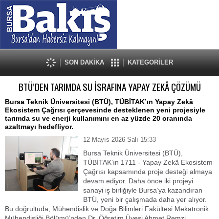
SON DAKİKA
KATEGORİLER
BTÜ’DEN TARIMDA SU İSRAFINA YAPAY ZEKÂ ÇÖZÜMÜ
Bursa Teknik Üniversitesi (BTÜ), TÜBİTAK’ın Yapay Zekâ
Ekosistem Çağrısı çerçevesinde desteklenen yeni projesiyle
tarımda su ve enerji kullanımını en az yüzde 20 oranında
azaltmayı hedefliyor.
12 Mayıs 2026 Salı 15:33
Bursa Teknik Üniversitesi (BTÜ),
TÜBİTAK’ın 1711 - Yapay Zekâ Ekosistem
Çağrısı kapsamında proje desteği almaya
devam ediyor. Daha önce iki projeyi
sanayi iş birliğiyle Bursa’ya kazandıran
BTÜ, yeni bir çalışmada daha yer alıyor.
Bu doğrultuda, Mühendislik ve Doğa Bilimleri Fakültesi Mekatronik
Mühendisliği Bölümü’nden Dr. Öğretim Üyesi Ahmet Remzi