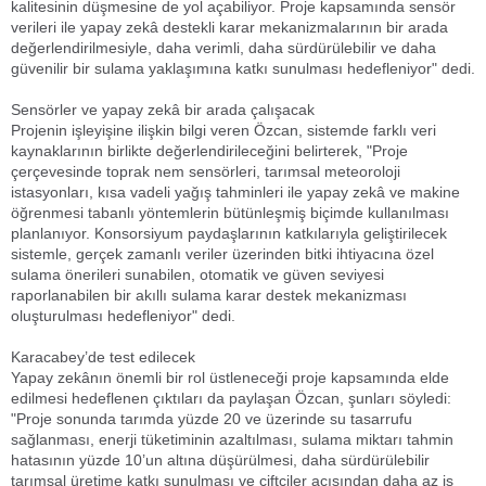
kalitesinin düşmesine de yol açabiliyor. Proje kapsamında sensör
verileri ile yapay zekâ destekli karar mekanizmalarının bir arada
değerlendirilmesiyle, daha verimli, daha sürdürülebilir ve daha
güvenilir bir sulama yaklaşımına katkı sunulması hedefleniyor" dedi.
Sensörler ve yapay zekâ bir arada çalışacak
Projenin işleyişine ilişkin bilgi veren Özcan, sistemde farklı veri
kaynaklarının birlikte değerlendirileceğini belirterek, "Proje
çerçevesinde toprak nem sensörleri, tarımsal meteoroloji
istasyonları, kısa vadeli yağış tahminleri ile yapay zekâ ve makine
öğrenmesi tabanlı yöntemlerin bütünleşmiş biçimde kullanılması
planlanıyor. Konsorsiyum paydaşlarının katkılarıyla geliştirilecek
sistemle, gerçek zamanlı veriler üzerinden bitki ihtiyacına özel
sulama önerileri sunabilen, otomatik ve güven seviyesi
raporlanabilen bir akıllı sulama karar destek mekanizması
oluşturulması hedefleniyor" dedi.
Karacabey’de test edilecek
Yapay zekânın önemli bir rol üstleneceği proje kapsamında elde
edilmesi hedeflenen çıktıları da paylaşan Özcan, şunları söyledi:
"Proje sonunda tarımda yüzde 20 ve üzerinde su tasarrufu
sağlanması, enerji tüketiminin azaltılması, sulama miktarı tahmin
hatasının yüzde 10’un altına düşürülmesi, daha sürdürülebilir
tarımsal üretime katkı sunulması ve çiftçiler açısından daha az iş