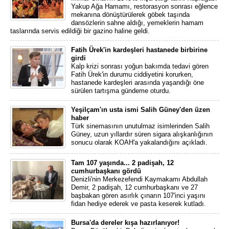
Yakup Ağa Hamamı, restorasyon sonrası eğlence
mekanına dönüştürülerek göbek taşında
dansözlerin sahne aldığı, yemeklerin hamam
taslarında servis edildiği bir gazino haline geldi.
Fatih Ürek'in kardeşleri hastanede birbirine
girdi
Kalp krizi sonrası yoğun bakımda tedavi gören
Fatih Ürek'in durumu ciddiyetini korurken,
hastanede kardeşleri arasında yaşandığı öne
sürülen tartışma gündeme oturdu.
Yeşilçam'ın usta ismi Salih Güney'den üzen
haber
Türk sinemasının unutulmaz isimlerinden Salih
Güney, uzun yıllardır süren sigara alışkanlığının
sonucu olarak KOAH'a yakalandığını açıkladı.
Tam 107 yaşında... 2 padişah, 12
cumhurbaşkanı gördü
Denizli'nin Merkezefendi Kaymakamı Abdullah
Demir, 2 padişah, 12 cumhurbaşkanı ve 27
başbakan gören asırlık çınarın 107'inci yaşını
fidan hediye ederek ve pasta keserek kutladı.
Bursa'da dereler kışa hazırlanıyor!