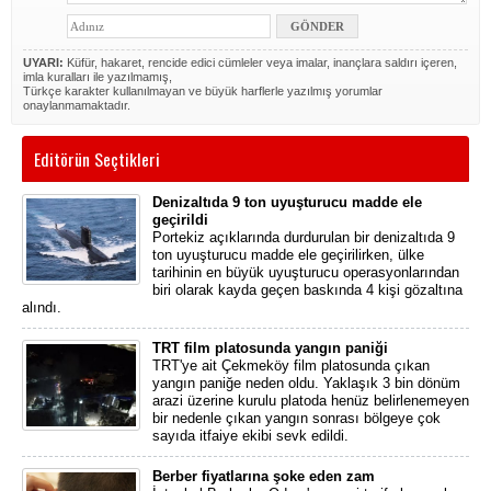
UYARI:
Küfür, hakaret, rencide edici cümleler veya imalar, inançlara saldırı içeren,
imla kuralları ile yazılmamış,
Türkçe karakter kullanılmayan ve büyük harflerle yazılmış yorumlar
onaylanmamaktadır.
Editörün Seçtikleri
Denizaltıda 9 ton uyuşturucu madde ele
geçirildi
Portekiz açıklarında durdurulan bir denizaltıda 9
ton uyuşturucu madde ele geçirilirken, ülke
tarihinin en büyük uyuşturucu operasyonlarından
biri olarak kayda geçen baskında 4 kişi gözaltına
alındı.
TRT film platosunda yangın paniği
TRT'ye ait Çekmeköy film platosunda çıkan
yangın paniğe neden oldu. Yaklaşık 3 bin dönüm
arazi üzerine kurulu platoda henüz belirlenemeyen
bir nedenle çıkan yangın sonrası bölgeye çok
sayıda itfaiye ekibi sevk edildi.
Berber fiyatlarına şoke eden zam