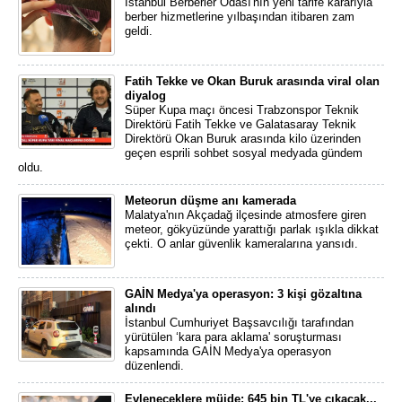
İstanbul Berberler Odası'nın yeni tarife kararıyla
berber hizmetlerine yılbaşından itibaren zam
geldi.
Fatih Tekke ve Okan Buruk arasında viral olan
diyalog
Süper Kupa maçı öncesi Trabzonspor Teknik
Direktörü Fatih Tekke ve Galatasaray Teknik
Direktörü Okan Buruk arasında kilo üzerinden
geçen esprili sohbet sosyal medyada gündem
oldu.
Meteorun düşme anı kamerada
Malatya'nın Akçadağ ilçesinde atmosfere giren
meteor, gökyüzünde yarattığı parlak ışıkla dikkat
çekti. O anlar güvenlik kameralarına yansıdı.
GAİN Medya'ya operasyon: 3 kişi gözaltına
alındı
İstanbul Cumhuriyet Başsavcılığı tarafından
yürütülen ‘kara para aklama' soruşturması
kapsamında GAİN Medya'ya operasyon
düzenlendi.
Evleneceklere müjde: 645 bin TL'ye çıkacak...