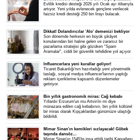
Evlilik kredisi desteği 2026 yılı Ocak ayı itibarıyla
artıyor. Yeni yılda evlenecek gençlere verilecek
faizsiz kredi desteği 250 bin lirayı bulacak.
Dikkat! Dolandırıcılar 'Alo' demenizi bekliyor
Son dönemde herkesin en büyük şikâyet
konularından biri haline gelen ve zararsız bir
pazarlama stratejisi gibi gözüken "Spam
Aramalar", ciddi bir güvenlik tehdidine yol açıyor.
Influencerlara yeni kurallar geliyor!
Ticaret Bakanlığı'nın hazırladığı yeni yönetmelik
taslağı, sosyal medya influencer'larının yaptığı
reklam içeriklerine kapsamlı düzenlemeler
getiriyor.
Bin yıllık gastronomik miras: Cağ kebabı
Yıllardır Erzurum'un mu Artvin'in mi diye
münazara edilen cağ kebabının, bin yıllık kültürel
bir miras olarak Kıpçaklardan günümüze ulaştığı
bildirildi.
Mimar Sinan'ın kemikleri sızlayacak! Göbek
taşında dansöz...
Mimar Sinan'ın 1545'te inşa ettiği tarihi Kapıağası