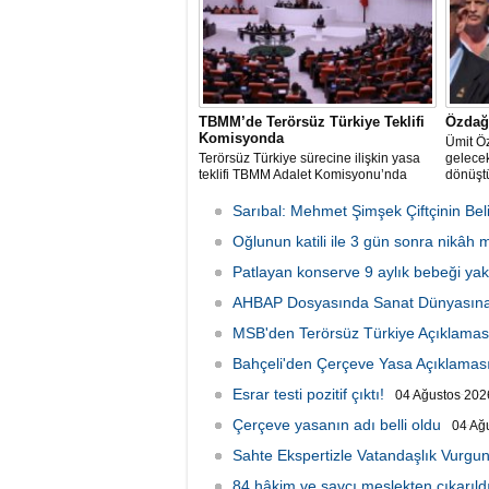
TBMM’de Terörsüz Türkiye Teklifi
Özdağ:
Komisyonda
Ümit Ö
Terörsüz Türkiye sürecine ilişkin yasa
gelecek
teklifi TBMM Adalet Komisyonu’nda
dönüştü
Sarıbal: Mehmet Şimşek Çiftçinin Beli
Oğlunun katili ile 3 gün sonra nikâh
Patlayan konserve 9 aylık bebeği yakt
AHBAP Dosyasında Sanat Dünyasına
MSB'den Terörsüz Türkiye Açıklamas
Bahçeli'den Çerçeve Yasa Açıklamas
Esrar testi pozitif çıktı!
04 Ağustos 2026
Çerçeve yasanın adı belli oldu
04 Ağ
Sahte Ekspertizle Vatandaşlık Vurgun
84 hâkim ve savcı meslekten çıkarıld