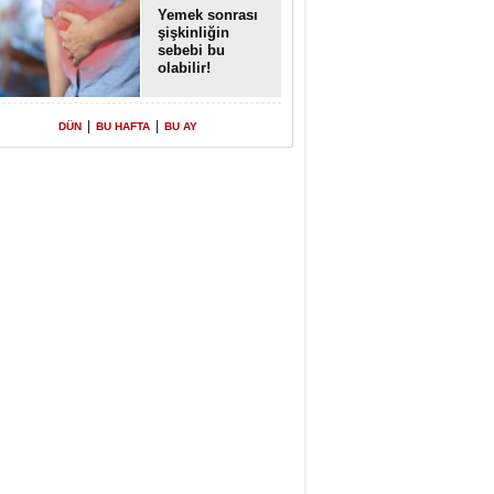
Yemek sonrası
şişkinliğin
sebebi bu
olabilir!
|
|
DÜN
BU HAFTA
BU AY