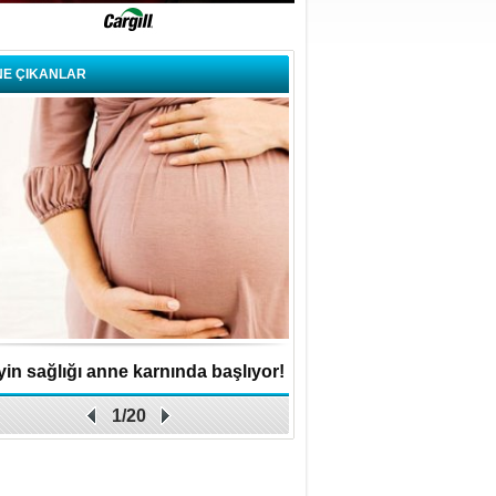
NE ÇIKANLAR
in sağlığı anne karnında başlıyor!
Küçük işletme, büyük 
1/20