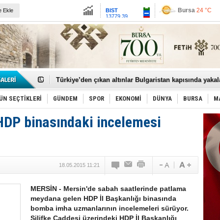
13779.39
İstanbul
23 °C
e Ekle
Altın
6659.72
Ankara
22 °C
Dolar
47.6789
Euro
55.1256
Bursa'da Tarihi Eser Pazarlığına Baskın
Türkiye’den çıkan altınlar Bulgaristan kapısında yaka
"Yeni nesil suç örgütlerine" yönelik dev operasyon
Beyin sağlığı anne karnında başlıyor!
Türk kuru yük gemisine saldırı!
ÜN SEÇTİKLERİ
GÜNDEM
SPOR
EKONOMİ
DÜNYA
BURSA
M
TBMM’de Terörsüz Türkiye Teklifi Komisyonda
Ortak savunma anlaşması imzalandı
DP binasındaki incelemesi
Küçük işletme, büyük siber risk!
Böbreklerin verdiği sinyallere dikkat
Yemek sonrası şişkinliğin sebebi bu olabilir!
Büyükşehir'den İnegöl'e ulaşım hamlesi
Biba: “Bursa’yı Geleceğe Hazırlıyoruz”
18.05.2015 11:21
Özdağ: “Bu Bir PKK Affıdır”
Nilüfer'e 7 yeni park
İznik Gölü'ne düşen genç toprağa verildi
MERSİN - Mersin'de sabah saatlerinde patlama
meydana gelen HDP İl Başkanlığı binasında
bomba imha uzmanlarının incelemeleri sürüyor.
Silifke Caddesi üzerindeki HDP İl Başkanlığı