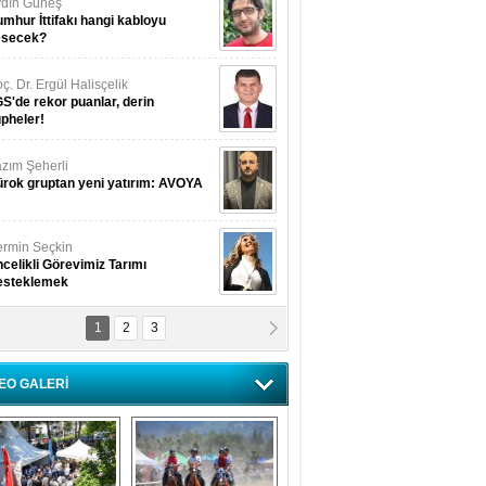
dın Güneş
mhur İttifakı hangi kabloyu
esecek?
ç. Dr. Ergül Halisçelik
S'de rekor puanlar, derin
pheler!
zım Şeherli
rok gruptan yeni yatırım: AVOYA
rmin Seçkin
celikli Görevimiz Tarımı
esteklemek
1
2
3
USUF BEREKET
kkat! Havalar ısınıyor!
EO GALERİ
lüfer Menekli Buzcular
z Hiç Kelebeklerin Sesini
uydunuz Mu?