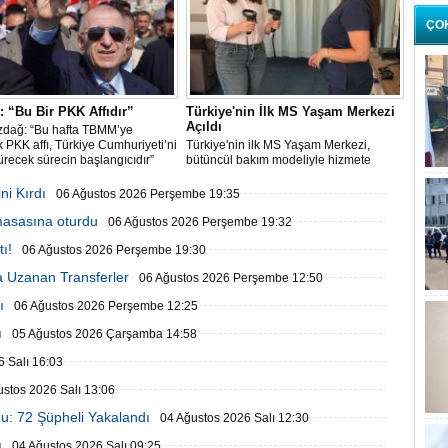
ÇO
 “Bu Bir PKK Affıdır”
Türkiye'nin İlk MS Yaşam Merkezi
Açıldı
zdağ: “Bu hafta TBMM’ye
 PKK affı, Türkiye Cumhuriyeti’ni
Türkiye'nin ilk MS Yaşam Merkezi,
recek sürecin başlangıcıdır”
bütüncül bakım modeliyle hizmete
başladı
ni Kırdı
06 Ağustos 2026 Perşembe 19:35
 masasına oturdu
06 Ağustos 2026 Perşembe 19:32
ı!
06 Ağustos 2026 Perşembe 19:30
 Uzanan Transferler
06 Ağustos 2026 Perşembe 12:50
ı
06 Ağustos 2026 Perşembe 12:25
ı
05 Ağustos 2026 Çarşamba 14:58
 Salı 16:03
ustos 2026 Salı 13:06
u: 72 Şüpheli Yakalandı
04 Ağustos 2026 Salı 12:30
ı
04 Ağustos 2026 Salı 09:25