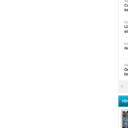
Ay
Cu
k
Do
LG
şü
Ka
Gü
Ne
Ön
D
Y
Di
VİD
Ni
Si
D