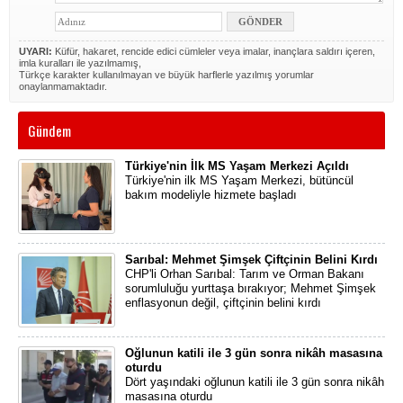
UYARI:
Küfür, hakaret, rencide edici cümleler veya imalar, inançlara saldırı içeren,
imla kuralları ile yazılmamış,
Türkçe karakter kullanılmayan ve büyük harflerle yazılmış yorumlar
onaylanmamaktadır.
Gündem
Türkiye'nin İlk MS Yaşam Merkezi Açıldı
Türkiye'nin ilk MS Yaşam Merkezi, bütüncül
bakım modeliyle hizmete başladı
Sarıbal: Mehmet Şimşek Çiftçinin Belini Kırdı
CHP'li Orhan Sarıbal: Tarım ve Orman Bakanı
sorumluluğu yurttaşa bırakıyor; Mehmet Şimşek
enflasyonun değil, çiftçinin belini kırdı
Oğlunun katili ile 3 gün sonra nikâh masasına
oturdu
Dört yaşındaki oğlunun katili ile 3 gün sonra nikâh
masasına oturdu