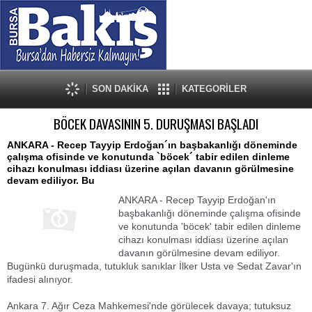
SON DAKİKA
KATEGORİLER
BÖCEK DAVASININ 5. DURUŞMASI BAŞLADI
ANKARA - Recep Tayyip Erdoğan´ın başbakanlığı döneminde
çalışma ofisinde ve konutunda `böcek´ tabir edilen dinleme
cihazı konulması iddiası üzerine açılan davanın görülmesine
devam ediliyor. Bu
ANKARA - Recep Tayyip Erdoğan'ın
başbakanlığı döneminde çalışma ofisinde
ve konutunda 'böcek' tabir edilen dinleme
cihazı konulması iddiası üzerine açılan
davanın görülmesine devam ediliyor.
Bugünkü duruşmada, tutukluk sanıklar İlker Usta ve Sedat Zavar'ın
ifadesi alınıyor.
Ankara 7. Ağır Ceza Mahkemesi'nde görülecek davaya; tutuksuz