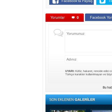
Facebook'ta Paylaş
T
Yorumlar
0
Facebook Yor
UYARI:
Küfür, hakaret, rencide edici cü
Türkçe karakter kullanılmayan ve büyü
Bu hab
SON EKLENEN
GALERİLER