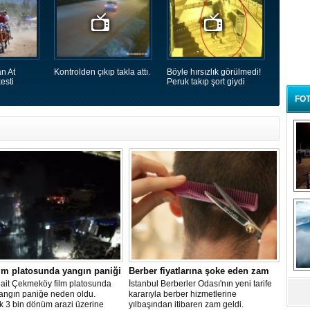
n At
Kontrolden çıkıp takla attı.
Böyle hırsızlık görülmedi!
esti
Peruk takıp şort giydi
FOT
B
t
lm platosunda yangın paniği
Berber fiyatlarına şoke eden zam
 ait Çekmeköy film platosunda
İstanbul Berberler Odası'nın yeni tarife
yangın paniğe neden oldu.
kararıyla berber hizmetlerine
k 3 bin dönüm arazi üzerine
yılbaşından itibaren zam geldi.