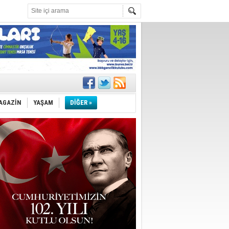
ler
AGAZİN
YAŞAM
DİĞER »
iyor
m
k ihracat