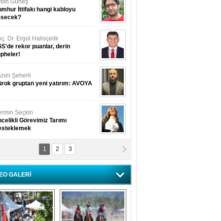
dın Güneş
mhur İttifakı hangi kabloyu
esecek?
ç. Dr. Ergül Halisçelik
S'de rekor puanlar, derin
pheler!
zım Şeherli
rok gruptan yeni yatırım: AVOYA
rmin Seçkin
celikli Görevimiz Tarımı
esteklemek
1
2
3
USUF BEREKET
kkat! Havalar ısınıyor!
EO GALERİ
lüfer Menekli Buzcular
z Hiç Kelebeklerin Sesini
uydunuz Mu?