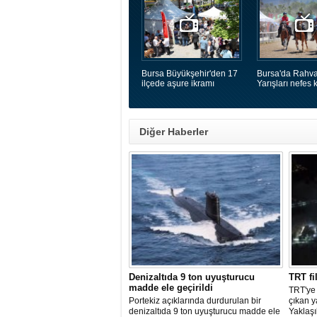
Bursa Büyükşehir'den 17
Bursa'da Rahva
ilçede aşure ikramı
Yarışları nefes k
Diğer Haberler
Denizaltıda 9 ton uyuşturucu
TRT fi
madde ele geçirildi
TRT'ye
Portekiz açıklarında durdurulan bir
çıkan 
denizaltıda 9 ton uyuşturucu madde ele
Yaklaşı