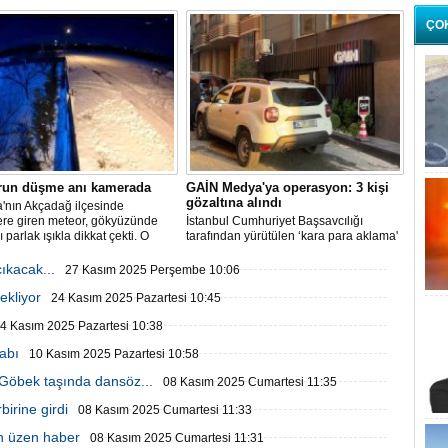
 platoda henüz belirlenemeyen
enle çıkan yangın sonrası
ÇO
 çok sayıda itfaiye ekibi sevk
run düşme anı kamerada
GAİN Medya'ya operasyon: 3 kişi
gözaltına alındı
'nın Akçadağ ilçesinde
ere giren meteor, gökyüzünde
İstanbul Cumhuriyet Başsavcılığı
ı parlak ışıkla dikkat çekti. O
tarafından yürütülen ‘kara para aklama'
üvenlik kameralarına yansıdı.
soruşturması kapsamında GAİN
Medya'ya operasyon düzenlendi.
ıkacak...
27 Kasım 2025 Perşembe 10:06
ekliyor
24 Kasım 2025 Pazartesi 10:45
4 Kasım 2025 Pazartesi 10:38
abı
10 Kasım 2025 Pazartesi 10:58
 Göbek taşında dansöz...
08 Kasım 2025 Cumartesi 11:35
birine girdi
08 Kasım 2025 Cumartesi 11:33
en üzen haber
08 Kasım 2025 Cumartesi 11:31