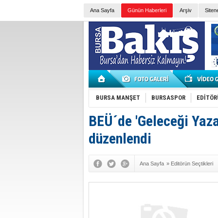
Ana Sayfa
Günün Haberleri
Arşiv
Siten
BURSA MANŞET
BURSASPOR
EDİTÖR
BEÜ´de 'Geleceği Yaza
düzenlendi
Ana Sayfa
»
Editörün Seçtikleri