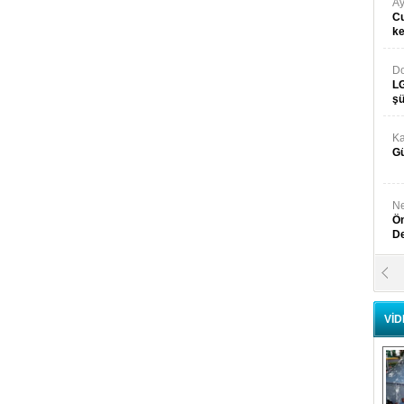
Ay
Cu
k
Do
LG
şü
Ka
Gü
Ne
Ön
D
Y
Di
VİD
Ni
Si
D