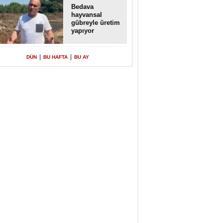
Bedava
hayvansal
gübreyle üretim
yapıyor
|
|
DÜN
BU HAFTA
BU AY