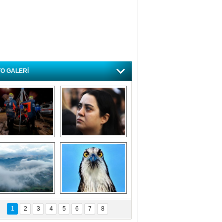
O GALERİ
ursa'da deprem 
Özlem ve minnetle 
atbikatı gerçeğini 
anıyoruz
aratmadı
Bursa'dan 
Balık Kartalı 
büyüleyen 
Bursa’da 
1
2
3
4
5
6
7
8
fotoğraflar
görüntülendi