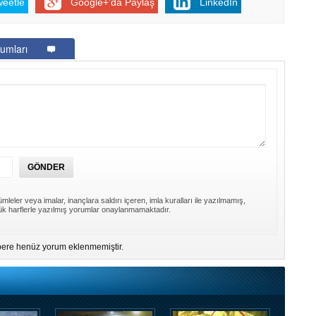
weetle
Google+'da Paylaş
LinkedIn
umları
mleler veya imalar, inançlara saldırı içeren, imla kuralları ile yazılmamış,
k harflerle yazılmış yorumlar onaylanmamaktadır.
ere henüz yorum eklenmemiştir.