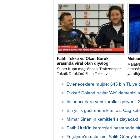
geçirilirken, ülke tarihinin en büyük
kurulu
uyuşturucu operasyonlarından biri
bir ned
olarak kayda geçen baskında 4 kişi
bölgeye
gözaltına alındı.
edildi.
Fatih Tekke ve Okan Buruk
Meteo
arasında viral olan diyalog
Malatya
Süper Kupa maçı öncesi Trabzonspor
atmosf
Teknik Direktörü Fatih Tekke ve
yarattığ
Galatasaray Teknik Direktörü Okan
anlar g
Buruk arasında kilo üzerinden geçen
Evleneceklere müjde: 645 bin TL'ye ç
esprili sohbet sosyal medyada gündem
oldu.
Dikkat! Dolandırıcılar 'Alo' demenizi b
Influencerlara yeni kurallar geliyor!
2
Bin yıllık gastronomik miras: Cağ keb
Mimar Sinan'ın kemikleri sızlayacak!
Fatih Ürek'in kardeşleri hastanede bir
Yeşilçam'ın usta ismi Salih Güney'd