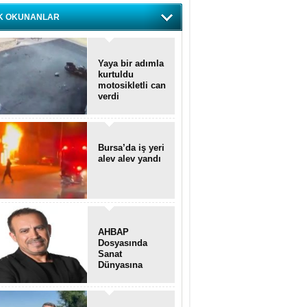
K OKUNANLAR
Yaya bir adımla
kurtuldu
motosikletli can
verdi
Bursa’da iş yeri
alev alev yandı
AHBAP
Dosyasında
Sanat
Dünyasına
Uzanan
Transferler