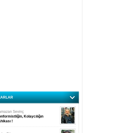
ZARLAR
amazan Sevinç
nformistliğin, Kolaycılığın
hikası !