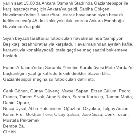
yarın saat 19.00'da Ankara Osmanlı Stadı'nda Gaziantepspor ile
karşılaşacağı maç için Ankara'ya geldi. Sabiha Gökçen
Havalimanı'ndan 1 saat rötarlı olarak havalanan siyah beyazlı
kafilenin uçağı 45 dakikalık yolculuk sonrası Ankara Esenboğa
Havalimanı'na geldi.
Siyah beyazlı taraftarlar futbolcuları havalimanında 'Şampiyon
Beşiktaş' tezahhüratlarıyla karşıladı. Havalimanından ayrılan kafile,
karayoluyla konaklayacağı otele geçti ve maç saatini beklemeye
başladı.
Futbol A Takımı'ndan Sorumlu Yönetim Kurulu üyesi Mete Vardar'ın
başkanlığını yaptığı kafilede teknik direktör Slaven Bilic,
Gaziantepspor maçına şu futbolcuları dahil etti:
Cenk Gönen, Günay Güvenç, Veysel Sapan, Ersan Gülüm, Pedro
Franco, Tomas Sivok, Atınç Nukan, Serdar Kurtuluş, Ramon Motta,
Daniel Opare,
Necip Uysal, Atiba Hutchinson, Oğuzhan Özyakup, Tolgay Arslan,
Kerim Frei, Gökhan Töre, Olcay Şahan, Jose Sosa, Cenk Tosun,
Mustafa Pektemek,
Demba Ba.
CİHAN