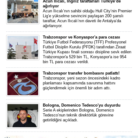
Acun Ilıcalı, İngiliz taraftarları Türkiye’de
ağırlıyor
Acun Ilıcalı’nın sahibi olduğu Hull City’nin Premier
Lig’e yükselme sevincini paylaşan 200 şanslı
taraftar, Acun Ilıcalı’nın daveti ile Antalya’da
ağırlanıyor.
Trabzonspor ve Konyaspor'a para cezası
Türkiye Futbol Federasyonu (TFF) Profesyonel
Futbol Disiplin Kurulu (PFDK) tarafından Ziraat
Türkiye Kupası finali sonrası disipline sevk edilen
Trabzonspor'a 529 bin TL, Konyaspor'a ise 954
bin TL para cezası verildi.
Trabzonspor transfer bombasını patlattı!
Trabzonspor, yeni sezon öncesindeki kadro
planlaması kapsamında savunma hattını
güçlendirmek için önemli bir adım attı.
Bologna, Domenico Tedesco'yu duyurdu
Serie A ekiplerinden Bologna, Domenico
Tedesco’nun teknik direktörlük görevine
getirildiğini açıkladı.