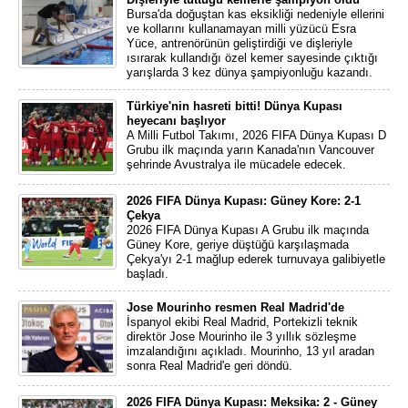
Bursa'da doğuştan kas eksikliği nedeniyle ellerini
ve kollarını kullanamayan milli yüzücü Esra
Yüce, antrenörünün geliştirdiği ve dişleriyle
ısırarak kullandığı özel kemer sayesinde çıktığı
yarışlarda 3 kez dünya şampiyonluğu kazandı.
Türkiye'nin hasreti bitti! Dünya Kupası
heyecanı başlıyor
A Milli Futbol Takımı, 2026 FIFA Dünya Kupası D
Grubu ilk maçında yarın Kanada'nın Vancouver
şehrinde Avustralya ile mücadele edecek.
2026 FIFA Dünya Kupası: Güney Kore: 2-1
Çekya
2026 FIFA Dünya Kupası A Grubu ilk maçında
Güney Kore, geriye düştüğü karşılaşmada
Çekya'yı 2-1 mağlup ederek turnuvaya galibiyetle
başladı.
Jose Mourinho resmen Real Madrid'de
İspanyol ekibi Real Madrid, Portekizli teknik
direktör Jose Mourinho ile 3 yıllık sözleşme
imzalandığını açıkladı. Mourinho, 13 yıl aradan
sonra Real Madrid'e geri döndü.
2026 FIFA Dünya Kupası: Meksika: 2 - Güney