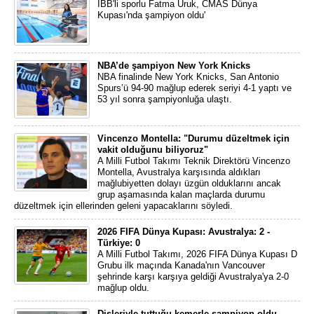
İBB'li sporlu Fatma Uruk, CMAS Dünya
Kupası'nda şampiyon oldu'
NBA’de şampiyon New York Knicks
NBA finalinde New York Knicks, San Antonio
Spurs’ü 94-90 mağlup ederek seriyi 4-1 yaptı ve
53 yıl sonra şampiyonluğa ulaştı.
Vincenzo Montella: "Durumu düzeltmek için
vakit olduğunu biliyoruz"
A Milli Futbol Takımı Teknik Direktörü Vincenzo
Montella, Avustralya karşısında aldıkları
mağlubiyetten dolayı üzgün olduklarını ancak
grup aşamasında kalan maçlarda durumu
düzeltmek için ellerinden geleni yapacaklarını söyledi.
2026 FIFA Dünya Kupası: Avustralya: 2 -
Türkiye: 0
A Milli Futbol Takımı, 2026 FIFA Dünya Kupası D
Grubu ilk maçında Kanada'nın Vancouver
şehrinde karşı karşıya geldiği Avustralya'ya 2-0
mağlup oldu.
Dişleriyle tuttuğu kemerle şampiyon oldu