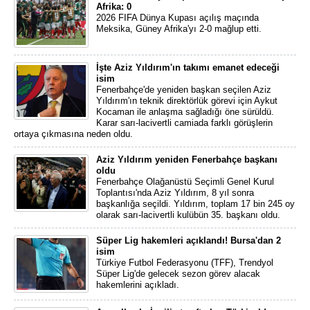
Afrika: 0
2026 FIFA Dünya Kupası açılış maçında
Meksika, Güney Afrika'yı 2-0 mağlup etti.
İşte Aziz Yıldırım'ın takımı emanet edeceği
isim
Fenerbahçe'de yeniden başkan seçilen Aziz
Yıldırım'ın teknik direktörlük görevi için Aykut
Kocaman ile anlaşma sağladığı öne sürüldü.
Karar sarı-lacivertli camiada farklı görüşlerin
ortaya çıkmasına neden oldu.
Aziz Yıldırım yeniden Fenerbahçe başkanı
oldu
Fenerbahçe Olağanüstü Seçimli Genel Kurul
Toplantısı'nda Aziz Yıldırım, 8 yıl sonra
başkanlığa seçildi. Yıldırım, toplam 17 bin 245 oy
olarak sarı-lacivertli kulübün 35. başkanı oldu.
Süper Lig hakemleri açıklandı! Bursa'dan 2
isim
Türkiye Futbol Federasyonu (TFF), Trendyol
Süper Lig'de gelecek sezon görev alacak
hakemlerini açıkladı.