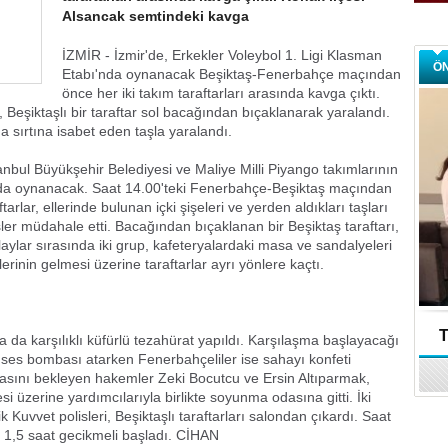
Alsancak semtindeki kavga
İZMİR - İzmir'de, Erkekler Voleybol 1. Ligi Klasman
Ö
Etabı'nda oynanacak Beşiktaş-Fenerbahçe maçından
önce her iki takım taraftarları arasında kavga çıktı.
Beşiktaşlı bir taraftar sol bacağından bıçaklanarak yaralandı.
 sırtına isabet eden taşla yaralandı.
nbul Büyükşehir Belediyesi ve Maliye Milli Piyango takımlarının
nda oynanacak. Saat 14.00'teki Fenerbahçe-Beşiktaş maçından
arlar, ellerinde bulunan içki şişeleri ve yerden aldıkları taşları
isler müdahale etti. Bacağından bıçaklanan bir Beşiktaş taraftarı,
laylar sırasında iki grup, kafeteryalardaki masa ve sandalyeleri
lerinin gelmesi üzerine taraftarlar ayrı yönlere kaçtı.
T
da karşılıklı küfürlü tezahürat yapıldı. Karşılaşma başlayacağı
e ses bombası atarken Fenerbahçeliler ise sahayı konfeti
masını bekleyen hakemler Zeki Bocutcu ve Ersin Altıparmak,
 üzerine yardımcılarıyla birlikte soyunma odasına gitti. İki
 Kuvvet polisleri, Beşiktaşlı taraftarları salondan çıkardı. Saat
 1,5 saat gecikmeli başladı. CİHAN