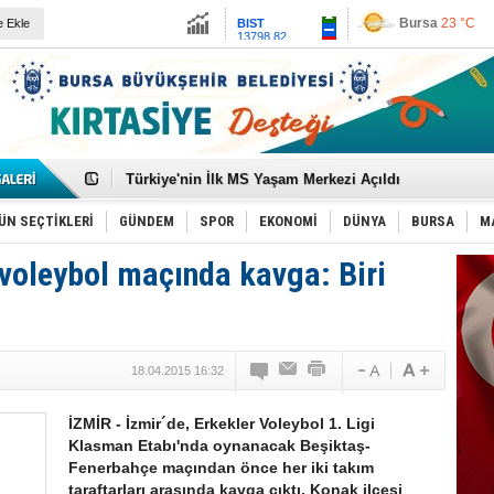
13798.82
İstanbul
23 °C
e Ekle
Altın
6493.75
Ankara
22 °C
Dolar
47.6987
Euro
54.9954
Geleceğin doktoru biraz da mühendis olmak zorunda
Türkiye'nin İlk MS Yaşam Merkezi Açıldı
Uygulamalar yerini yapay zekaya bırakıyor
Biba:''Şehir Hastanesi otoparkı bu ay hizmete açılacak.
Kadın arkadaşlıkları ruh sağlığını güçlendiriyor!
ÜN SEÇTİKLERİ
GÜNDEM
SPOR
EKONOMİ
DÜNYA
BURSA
M
İlklerin festivalinde çocuklar da şen şakrak
Büyükşehir'den afetlere hazır iki yeni mobil araç
voleybol maçında kavga: Biri
Sarıbal: Mehmet Şimşek Çiftçinin Belini Kırdı
Uludağ'da orman yangını!
Oğlunun katili ile 3 gün sonra nikâh masasına oturdu
Patlayan konserve 9 aylık bebeği yaktı!
AHBAP Dosyasında Sanat Dünyasına Uzanan Transfer
18.04.2015 16:32
Ünlü hayranlığı duygusal bağımlılığa dönüşebilir
Yağmur sonrası denize girerken dikkat
İklim Krizi Su Stresini Artırıyor
İZMİR - İzmir´de, Erkekler Voleybol 1. Ligi
Klasman Etabı'nda oynanacak Beşiktaş-
Fenerbahçe maçından önce her iki takım
taraftarları arasında kavga çıktı. Konak ilçesi