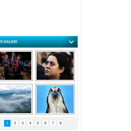
O GALERİ
ursa'da deprem 
Özlem ve minnetle 
atbikatı gerçeğini 
anıyoruz
aratmadı
Bursa'dan 
Balık Kartalı 
büyüleyen 
Bursa’da 
1
2
3
4
5
6
7
8
fotoğraflar
görüntülendi