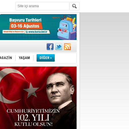
!
''
AGAZİN
YAŞAM
DİĞER »
ler