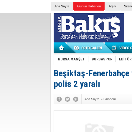
Ana Sayfa
Günün Haberleri
Arşiv
Siten
BURSA MANŞET
BURSASPOR
EDİTÖR
Beşiktaş-Fenerbahçe 
polis 2 yaralı
Ana Sayfa
»
Gündem