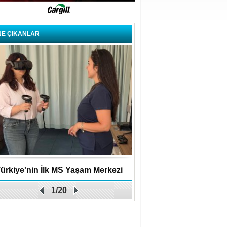
NE ÇIKANLAR
ürkiye'nin İlk MS Yaşam Merkezi
Uygulamalar yerini y
1/20
Açıldı
bırakıyor