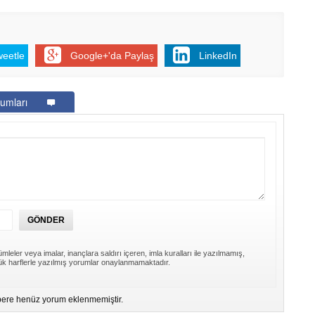
weetle
Google+'da Paylaş
LinkedIn
umları
mleler veya imalar, inançlara saldırı içeren, imla kuralları ile yazılmamış,
k harflerle yazılmış yorumlar onaylanmamaktadır.
ere henüz yorum eklenmemiştir.