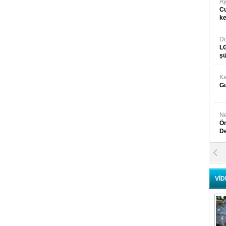
Ay
Cu
k
Do
LG
şü
Ka
Gü
Ne
Ön
D
Y
Di
VİD
Ni
Si
D