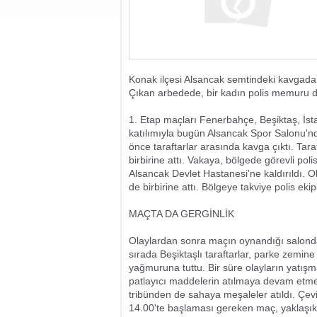
Konak ilçesi Alsancak semtindeki kavgada, 
Çıkan arbedede, bir kadın polis memuru da
1. Etap maçları Fenerbahçe, Beşiktaş, İsta
katılımıyla bugün Alsancak Spor Salonu'
önce taraftarlar arasında kavga çıktı. Taraft
birbirine attı. Vakaya, bölgede görevli pol
Alsancak Devlet Hastanesi'ne kaldırıldı. O
de birbirine attı. Bölgeye takviye polis ekip
MAÇTA DA GERGİNLİK
Olaylardan sonra maçın oynandığı salonda 
sırada Beşiktaşlı taraftarlar, parke zemin
yağmuruna tuttu. Bir süre olayların yatış
patlayıcı maddelerin atılmaya devam etmesi
tribünden de sahaya meşaleler atıldı. Çevik
14.00'te başlaması gereken maç, yaklaşık