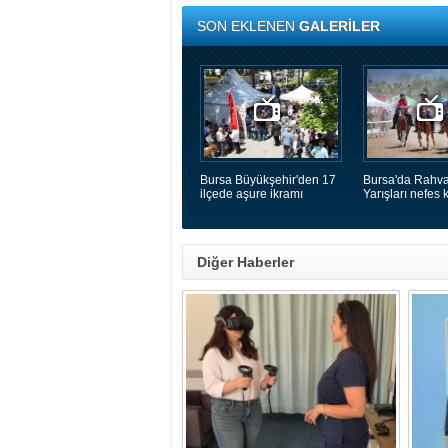
SON EKLENEN
GALERİLER
Bursa Büyükşehir'den 17
Bursa'da Rahva
ilçede aşure ikramı
Yarışları nefes k
Diğer Haberler