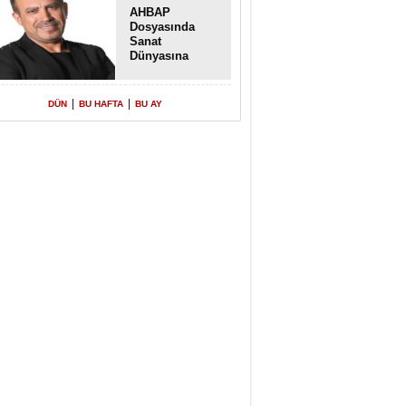
AHBAP
Dosyasında
Sanat
Dünyasına
Uzanan
Transferler
|
|
DÜN
BU HAFTA
BU AY