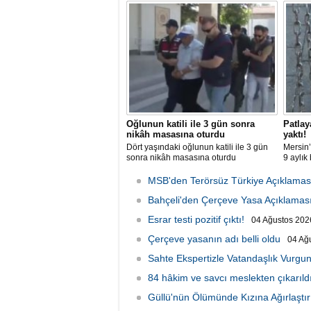
Oğlunun katili ile 3 gün sonra
Patlay
nikâh masasına oturdu
yaktı!
Dört yaşındaki oğlunun katili ile 3 gün
Mersin
sonra nikâh masasına oturdu
9 aylık
MSB'den Terörsüz Türkiye Açıklamas
Bahçeli'den Çerçeve Yasa Açıklamas
Esrar testi pozitif çıktı!
04 Ağustos 2026
Çerçeve yasanın adı belli oldu
04 Ağ
Sahte Ekspertizle Vatandaşlık Vurgun
84 hâkim ve savcı meslekten çıkarıld
Güllü'nün Ölümünde Kızına Ağırlaştır