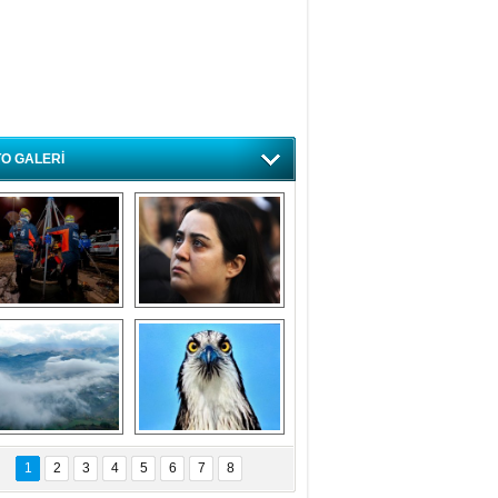
O GALERİ
ursa'da deprem 
Özlem ve minnetle 
atbikatı gerçeğini 
anıyoruz
aratmadı
Bursa'dan 
Balık Kartalı 
büyüleyen 
Bursa’da 
1
2
3
4
5
6
7
8
fotoğraflar
görüntülendi