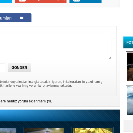
umları
FOT
mleler veya imalar, inançlara saldırı içeren, imla kuralları ile yazılmamış,
B
k harflerle yazılmış yorumlar onaylanmamaktadır.
t
ere henüz yorum eklenmemiştir.