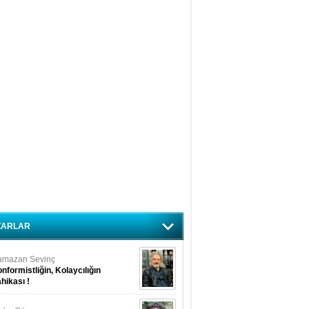
ZARLAR
amazan Sevinç
nformistliğin, Kolaycılığın
hikası !