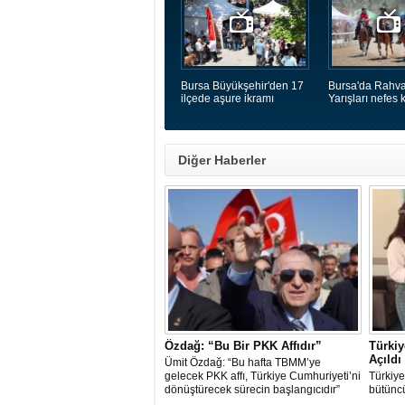
Bursa Büyükşehir'den 17
Bursa'da Rahva
ilçede aşure ikramı
Yarışları nefes k
Diğer Haberler
Özdağ: “Bu Bir PKK Affıdır”
Türkiy
Açıldı
Ümit Özdağ: “Bu hafta TBMM’ye
gelecek PKK affı, Türkiye Cumhuriyeti’ni
Türkiye
dönüştürecek sürecin başlangıcıdır”
bütünc
başladı