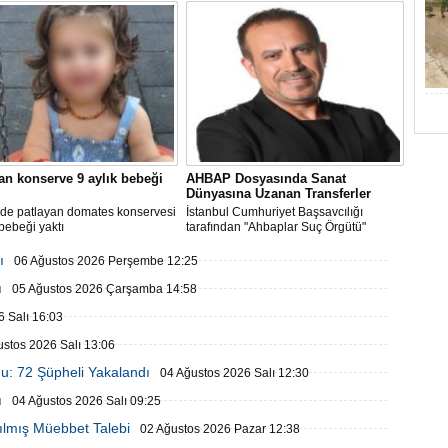
çiftçinin belini kırdı
an konserve 9 aylık bebeği
AHBAP Dosyasında Sanat
Dünyasına Uzanan Transferler
’de patlayan domates konservesi
İstanbul Cumhuriyet Başsavcılığı
 bebeği yaktı
tarafından "Ahbaplar Suç Örgütü"
iddiasıyla yürütülen...
ı
06 Ağustos 2026 Perşembe 12:25
ı
05 Ağustos 2026 Çarşamba 14:58
 Salı 16:03
ustos 2026 Salı 13:06
u: 72 Şüpheli Yakalandı
04 Ağustos 2026 Salı 12:30
ı
04 Ağustos 2026 Salı 09:25
ılmış Müebbet Talebi
02 Ağustos 2026 Pazar 12:38