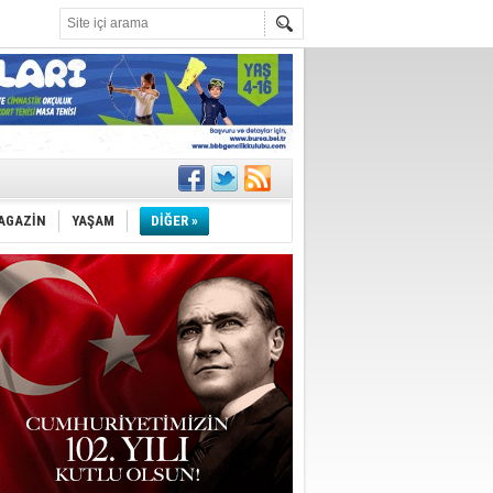
AGAZİN
YAŞAM
DİĞER »
!
''