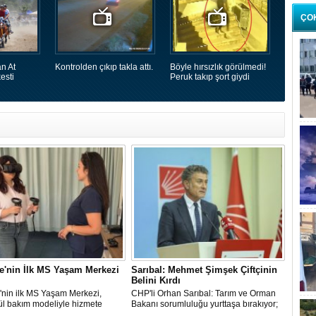
ÇO
n At
Kontrolden çıkıp takla attı.
Böyle hırsızlık görülmedi!
esti
Peruk takıp şort giydi
e'nin İlk MS Yaşam Merkezi
Sarıbal: Mehmet Şimşek Çiftçinin
Belini Kırdı
'nin ilk MS Yaşam Merkezi,
CHP'li Orhan Sarıbal: Tarım ve Orman
ül bakım modeliyle hizmete
Bakanı sorumluluğu yurttaşa bırakıyor;
Mehmet Şimşek enflasyonun değil,