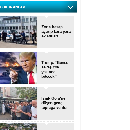
K OKUNANLAR
Zorla hesap
açtırıp kara para
akladılar!
Trump: ''Bence
savaş çok
yakında
bitecek.''
İznik Gölü'ne
düşen genç
toprağa verildi