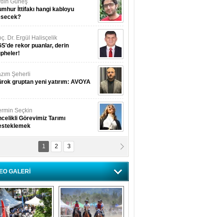
dın Güneş
mhur İttifakı hangi kabloyu
esecek?
ç. Dr. Ergül Halisçelik
S'de rekor puanlar, derin
pheler!
zım Şeherli
rok gruptan yeni yatırım: AVOYA
rmin Seçkin
celikli Görevimiz Tarımı
esteklemek
1
2
3
USUF BEREKET
kkat! Havalar ısınıyor!
EO GALERİ
lüfer Menekli Buzcular
z Hiç Kelebeklerin Sesini
uydunuz Mu?