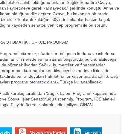
ıllı telefon sahibi olduğunu anlatan Sağlık Senatörü Czaya,
zaman kaybetmeye gerek kalmayacak." şeklinde konuştu. Anne ve
mkanın olduğunu dile getiren Czaya, bu imkanları bir arada
ir eksiklik olarak kaldığını söyledi. İmkanlar hakkında çok
adığını kaydeden senatör, yeni cep programı ile bu sorunu
ARA OTOMATİK TÜRKÇE PROGRAM
rogramı indirenler, oturdukları bölgenin kodunu ve isterlerse
yardımlar için nerede ve ne zaman başvuruda bulunulabileceğini,
da öğrenebiliyorlar. Sağlık, iş, merciler ve finansmanlar
programını kullananlar kendileri için bir randevu listesi de
i takdirde bu randevuları hatırlatma fonksiyonuna da sahip. Cep
yları programı otomatik olarak Türkçe kullanabilecek.
V adlı kuruluş tarafından 'Sağlık Eylem Programı' kapsamında
ık ve Sosyal İşler Senatörlüğü üstlenmiş. Program, IOS aletleri
oogle Play'de ücretsiz olarak indirilebiliyor. CİHAN
weetle
Google+'da Paylaş
LinkedIn