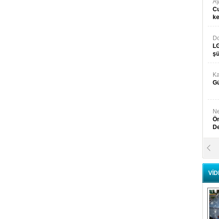
Ay
Cu
k
Do
LG
şü
Ka
Gü
Ne
Ön
D
Y
Di
VİD
Ni
Si
D