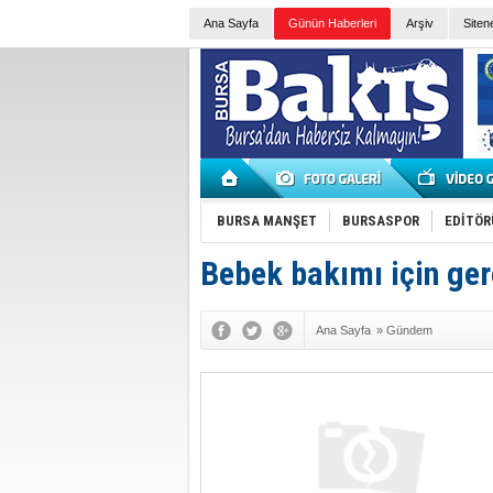
Ana Sayfa
Günün Haberleri
Arşiv
Siten
BURSA MANŞET
BURSASPOR
EDİTÖR
Bebek bakımı için ger
Ana Sayfa
»
Gündem