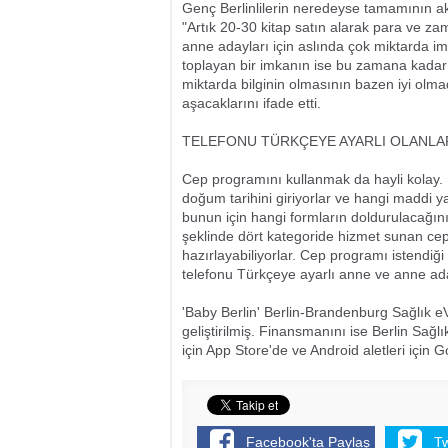
Genç Berlinlilerin neredeyse tamamının ak
"Artık 20-30 kitap satın alarak para ve 
anne adayları için aslında çok miktarda i
toplayan bir imkanın ise bu zamana kadar b
miktarda bilginin olmasının bazen iyi olm
aşacaklarını ifade etti.
TELEFONU TÜRKÇEYE AYARLI OLANL
Cep programını kullanmak da hayli kolay. P
doğum tarihini giriyorlar ve hangi maddi 
bunun için hangi formların doldurulacağını 
şeklinde dört kategoride hizmet sunan cep 
hazırlayabiliyorlar. Cep programı istendiğ
telefonu Türkçeye ayarlı anne ve anne ada
'Baby Berlin' Berlin-Brandenburg Sağlık e
geliştirilmiş. Finansmanını ise Berlin Sağl
için App Store'de ve Android aletleri için G
Facebook'ta Paylaş
T