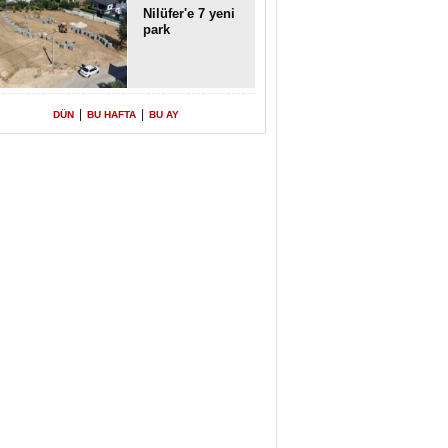
Nilüfer'e 7 yeni
park
|
|
DÜN
BU HAFTA
BU AY