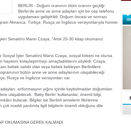
BERLİN - Doğum oranının ölüm oranını geçtiği
Berlin'de anne ve anne adayları için bir cep telefonu
uygulaması geliştirildi. Doğum öncesi ve sonrası
Ö
ogram Almanca, Türkçe, Rusça ve İngilizce versiyonlarıyla hizmet
İşleri Senatörü Mario Czaya, "Artık 20-30 kitap okumanız
ve Sosyal İşler Senatörü Mario Czaya, sosyal kökeni ne olursa
n hayatını kolaylaştırmayı amaçladıklarını söyledi. Czaya,
nı bebek sahibi olan veya bebek bekleyen Berlinlilere
programının bütün anne ve anne adaylarının ulaşabileceği
kçe, Rusça ve İngilizce versiyonları var.
 adayları, enformasyon yığını içinde kaybolmadan doğumdan
ilere ulaşabilecek. 'Baby Berlin' kullananlar; önemli bilgi,
ânı bulacak. Bilgiler ise Berlinli annelerin fikirlerine
 çok maddi yardımla ilgili bilgilerin önemli olduğunu dile
TAP OKUMASINA GEREK KALMADI