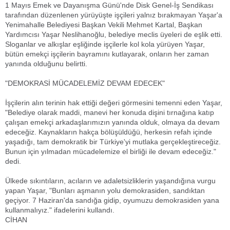
1 Mayıs Emek ve Dayanışma Günü'nde Disk Genel-İş Sendikası
tarafından düzenlenen yürüyüşte işçileri yalnız bırakmayan Yaşar'a
Yenimahalle Belediyesi Başkan Vekili Mehmet Kartal, Başkan
Yardımcısı Yaşar Neslihanoğlu, belediye meclis üyeleri de eşlik etti.
Sloganlar ve alkışlar eşliğinde işçilerle kol kola yürüyen Yaşar,
bütün emekçi işçilerin bayramını kutlayarak, onların her zaman
yanında olduğunu belirtti.
"DEMOKRASİ MÜCADELEMİZ DEVAM EDECEK"
İşçilerin alın terinin hak ettiği değeri görmesini temenni eden Yaşar,
"Belediye olarak maddi, manevi her konuda dişini tırnağına katıp
çalışan emekçi arkadaşlarımızın yanında olduk, olmaya da devam
edeceğiz. Kaynakların hakça bölüşüldüğü, herkesin refah içinde
yaşadığı, tam demokratik bir Türkiye'yi mutlaka gerçekleştireceğiz.
Bunun için yılmadan mücadelemize el birliği ile devam edeceğiz."
dedi.
Ülkede sıkıntıların, acıların ve adaletsizliklerin yaşandığına vurgu
yapan Yaşar, "Bunları aşmanın yolu demokrasiden, sandıktan
geçiyor. 7 Haziran'da sandığa gidip, oyumuzu demokrasiden yana
kullanmalıyız." ifadelerini kullandı.
CİHAN