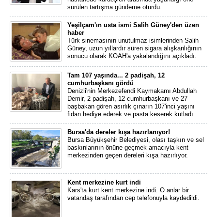
sürülen tartışma gündeme oturdu.
Yeşilçam'ın usta ismi Salih Güney'den üzen
haber
Türk sinemasının unutulmaz isimlerinden Salih
Güney, uzun yıllardır süren sigara alışkanlığının
sonucu olarak KOAH'a yakalandığını açıkladı.
Tam 107 yaşında... 2 padişah, 12
cumhurbaşkanı gördü
Denizli'nin Merkezefendi Kaymakamı Abdullah
Demir, 2 padişah, 12 cumhurbaşkanı ve 27
başbakan gören asırlık çınarın 107'inci yaşını
fidan hediye ederek ve pasta keserek kutladı.
Bursa'da dereler kışa hazırlanıyor!
Bursa Büyükşehir Belediyesi, olası taşkın ve sel
baskınlarının önüne geçmek amacıyla kent
merkezinden geçen dereleri kışa hazırlıyor.
Kent merkezine kurt indi
Kars'ta kurt kent merkezine indi. O anlar bir
vatandaş tarafından cep telefonuyla kaydedildi.