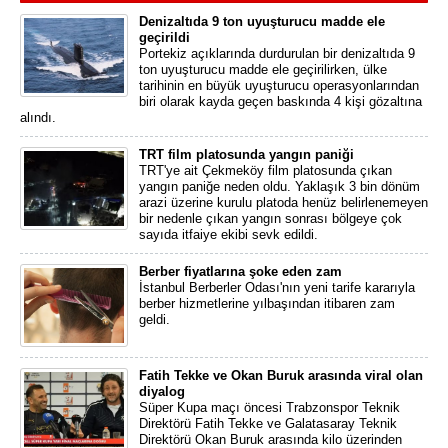
Denizaltıda 9 ton uyuşturucu madde ele
geçirildi
Portekiz açıklarında durdurulan bir denizaltıda 9
ton uyuşturucu madde ele geçirilirken, ülke
tarihinin en büyük uyuşturucu operasyonlarından
biri olarak kayda geçen baskında 4 kişi gözaltına
alındı.
TRT film platosunda yangın paniği
TRT'ye ait Çekmeköy film platosunda çıkan
yangın paniğe neden oldu. Yaklaşık 3 bin dönüm
arazi üzerine kurulu platoda henüz belirlenemeyen
bir nedenle çıkan yangın sonrası bölgeye çok
sayıda itfaiye ekibi sevk edildi.
Berber fiyatlarına şoke eden zam
İstanbul Berberler Odası'nın yeni tarife kararıyla
berber hizmetlerine yılbaşından itibaren zam
geldi.
Fatih Tekke ve Okan Buruk arasında viral olan
diyalog
Süper Kupa maçı öncesi Trabzonspor Teknik
Direktörü Fatih Tekke ve Galatasaray Teknik
Direktörü Okan Buruk arasında kilo üzerinden