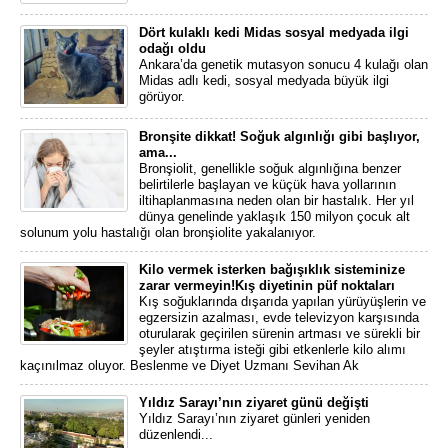
Dört kulaklı kedi Midas sosyal medyada ilgi
odağı oldu
Ankara’da genetik mutasyon sonucu 4 kulağı olan
Midas adlı kedi, sosyal medyada büyük ilgi
görüyor.
Bronşite dikkat! Soğuk algınlığı gibi başlıyor,
ama...
Bronşiolit, genellikle soğuk algınlığına benzer
belirtilerle başlayan ve küçük hava yollarının
iltihaplanmasına neden olan bir hastalık. Her yıl
dünya genelinde yaklaşık 150 milyon çocuk alt
solunum yolu hastalığı olan bronşiolite yakalanıyor.
Kilo vermek isterken bağışıklık sisteminize
zarar vermeyin!Kış diyetinin püf noktaları
Kış soğuklarında dışarıda yapılan yürüyüşlerin ve
egzersizin azalması, evde televizyon karşısında
oturularak geçirilen sürenin artması ve sürekli bir
şeyler atıştırma isteği gibi etkenlerle kilo alımı
kaçınılmaz oluyor. Beslenme ve Diyet Uzmanı Sevihan Ak
Yıldız Sarayı’nın ziyaret günü değişti
Yıldız Sarayı’nın ziyaret günleri yeniden
düzenlendi...