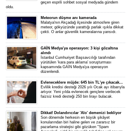
geçen esprili sohbet sosyal medyada gündem
oldu.
Meteorun düşme anı kamerada
Malatya'nın Akçadağ ilçesinde atmosfere giren
meteor, gökyüzünde yarattığı parlak ışıkla dikkat
çekti. O anlar güvenlik kameralarına yansıdı.
GAİN Medya'ya operasyon: 3 kişi gözaltına
alındı
İstanbul Cumhuriyet Başsavcılığı tarafından
yürütülen ‘kara para aklama' soruşturması
kapsamında GAİN Medya'ya operasyon
düzenlendi.
Evleneceklere müjde: 645 bin TL'ye çıkacak...
Evlilik kredisi desteği 2026 yılı Ocak ayı itibarıyla
artıyor. Yeni yılda evlenecek gençlere verilecek
faizsiz kredi desteği 250 bin lirayı bulacak.
Dikkat! Dolandırıcılar 'Alo' demenizi bekliyor
Son dönemde herkesin en büyük şikâyet
konularından biri haline gelen ve zararsız bir
pazarlama stratejisi gibi gözüken "Spam