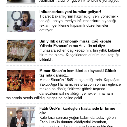
Aramalar", ciddi bir güvenlik tehdidine yol açıyor.
Influencerlara yeni kurallar geliyor!
Ticaret Bakanlığı'nın hazırladığı yeni yönetmelik
taslağı, sosyal medya influencer'larının yaptığı
reklam içeriklerine kapsamlı düzenlemeler
getiriyor.
Bin yıllık gastronomik miras: Cağ kebabı
Yıllardır Erzurum'un mu Artvin'in mi diye
münazara edilen cağ kebabının, bin yıllık kültürel
bir miras olarak Kıpçaklardan günümüze ulaştığı
bildirildi.
Mimar Sinan'ın kemikleri sızlayacak! Göbek
taşında dansöz...
Mimar Sinan'ın 1545'te inşa ettiği tarihi Kapıağası
Yakup Ağa Hamamı, restorasyon sonrası eğlence
mekanına dönüştürülerek göbek taşında
dansözlerin sahne aldığı, yemeklerin hamam
taslarında servis edildiği bir gazino haline geldi.
Fatih Ürek'in kardeşleri hastanede birbirine
girdi
Kalp krizi sonrası yoğun bakımda tedavi gören
Fatih Ürek'in durumu ciddiyetini korurken,
hastanede kardeşleri arasında yaşandığı öne