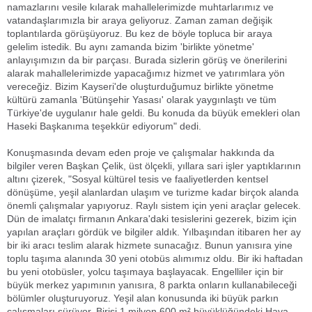
namazlarını vesile kılarak mahallelerimizde muhtarlarımız ve
vatandaşlarımızla bir araya geliyoruz. Zaman zaman değişik
toplantılarda görüşüyoruz. Bu kez de böyle topluca bir araya
gelelim istedik. Bu aynı zamanda bizim 'birlikte yönetme'
anlayışımızın da bir parçası. Burada sizlerin görüş ve önerilerini
alarak mahallelerimizde yapacağımız hizmet ve yatırımlara yön
vereceğiz. Bizim Kayseri'de oluşturduğumuz birlikte yönetme
kültürü zamanla 'Bütünşehir Yasası' olarak yaygınlaştı ve tüm
Türkiye'de uygulanır hale geldi. Bu konuda da büyük emekleri olan
Haseki Başkanıma teşekkür ediyorum" dedi.
Konuşmasında devam eden proje ve çalışmalar hakkında da
bilgiler veren Başkan Çelik, üst ölçekli, yıllara sari işler yaptıklarının
altını çizerek, "Sosyal kültürel tesis ve faaliyetlerden kentsel
dönüşüme, yeşil alanlardan ulaşım ve turizme kadar birçok alanda
önemli çalışmalar yapıyoruz. Raylı sistem için yeni araçlar gelecek.
Dün de imalatçı firmanın Ankara'daki tesislerini gezerek, bizim için
yapılan araçları gördük ve bilgiler aldık. Yılbaşından itibaren her ay
bir iki aracı teslim alarak hizmete sunacağız. Bunun yanısıra yine
toplu taşıma alanında 30 yeni otobüs alımımız oldu. Bir iki haftadan
bu yeni otobüsler, yolcu taşımaya başlayacak. Engelliler için bir
büyük merkez yapımının yanısıra, 8 parkta onların kullanabileceği
bölümler oluşturuyoruz. Yeşil alan konusunda iki büyük parkın
çalışmaları sürüyor. Birisi 1 milyon 600 m² büyüklüğündeki Hava