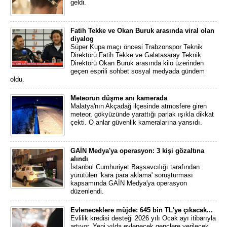
geldi.
Fatih Tekke ve Okan Buruk arasında viral olan
diyalog
Süper Kupa maçı öncesi Trabzonspor Teknik
Direktörü Fatih Tekke ve Galatasaray Teknik
Direktörü Okan Buruk arasında kilo üzerinden
geçen esprili sohbet sosyal medyada gündem
oldu.
Meteorun düşme anı kamerada
Malatya'nın Akçadağ ilçesinde atmosfere giren
meteor, gökyüzünde yarattığı parlak ışıkla dikkat
çekti. O anlar güvenlik kameralarına yansıdı.
GAİN Medya'ya operasyon: 3 kişi gözaltına
alındı
İstanbul Cumhuriyet Başsavcılığı tarafından
yürütülen ‘kara para aklama' soruşturması
kapsamında GAİN Medya'ya operasyon
düzenlendi.
Evleneceklere müjde: 645 bin TL'ye çıkacak...
Evlilik kredisi desteği 2026 yılı Ocak ayı itibarıyla
artıyor. Yeni yılda evlenecek gençlere verilecek