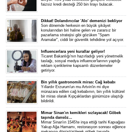
faizsiz kredi desteği 250 bin lirayı bulacak.
Dikkat! Dolandırıcılar 'Alo' demenizi bekliyor
Son dönemde herkesin en büyük şikâyet
konularından biri haline gelen ve zararsız bir
pazarlama stratejisi gibi gözüken "Spam
Aramalar", ciddi bir güvenlik tehdidine yol açıyor.
Influencerlara yeni kurallar geliyor!
Ticaret Bakanlığı'nın hazırladığı yeni yönetmelik
taslağı, sosyal medya influencer'larının yaptığı
reklam içeriklerine kapsamlı düzenlemeler
getiriyor.
Bin yıllık gastronomik miras: Cağ kebabı
Yıllardır Erzurum'un mu Artvin'in mi diye
münazara edilen cağ kebabının, bin yıllık kültürel
bir miras olarak Kıpçaklardan günümüze ulaştığı
bildirildi.
Mimar Sinan'ın kemikleri sızlayacak! Göbek
taşında dansöz...
Mimar Sinan'ın 1545'te inşa ettiği tarihi Kapıağası
Yakup Ağa Hamamı, restorasyon sonrası eğlence
mekanına dönüştürülerek göbek taşında