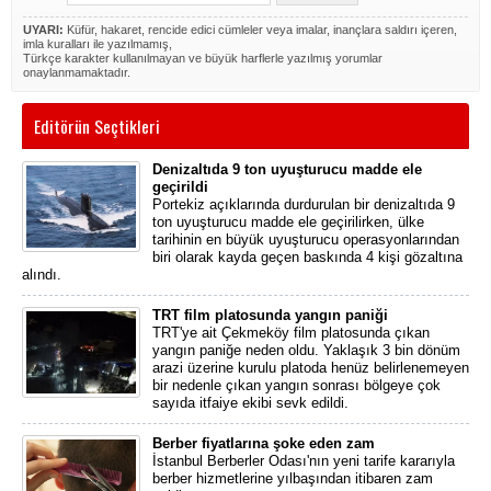
UYARI:
Küfür, hakaret, rencide edici cümleler veya imalar, inançlara saldırı içeren,
imla kuralları ile yazılmamış,
Türkçe karakter kullanılmayan ve büyük harflerle yazılmış yorumlar
onaylanmamaktadır.
Editörün Seçtikleri
Denizaltıda 9 ton uyuşturucu madde ele
geçirildi
Portekiz açıklarında durdurulan bir denizaltıda 9
ton uyuşturucu madde ele geçirilirken, ülke
tarihinin en büyük uyuşturucu operasyonlarından
biri olarak kayda geçen baskında 4 kişi gözaltına
alındı.
TRT film platosunda yangın paniği
TRT'ye ait Çekmeköy film platosunda çıkan
yangın paniğe neden oldu. Yaklaşık 3 bin dönüm
arazi üzerine kurulu platoda henüz belirlenemeyen
bir nedenle çıkan yangın sonrası bölgeye çok
sayıda itfaiye ekibi sevk edildi.
Berber fiyatlarına şoke eden zam
İstanbul Berberler Odası'nın yeni tarife kararıyla
berber hizmetlerine yılbaşından itibaren zam