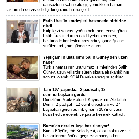
dansözlerin sahne aldığı, yemeklerin hamam
taslarında servis edildiği bir gazino haline geldi.
Fatih Ürek'in kardeşleri hastanede birbirine
girdi
Kalp krizi sonrası yoğun bakımda tedavi gören
Fatih Ürek'in durumu ciddiyetini korurken,
hastanede kardeşleri arasında yaşandığı öne
sürülen tartışma gündeme oturdu.
Yeşilçam'ın usta ismi Salih Güney'den üzen
haber
Türk sinemasının unutulmaz isimlerinden Salih
Güney, uzun yıllardır süren sigara alışkanlığının
sonucu olarak KOAH'a yakalandığını açıkladı.
Tam 107 yaşında... 2 padişah, 12
cumhurbaşkanı gördü
Denizli'nin Merkezefendi Kaymakamı Abdullah
Demir, 2 padişah, 12 cumhurbaşkanı ve 27
başbakan gören asırlık çınarın 107'inci yaşını
fidan hediye ederek ve pasta keserek kutladı.
Bursa'da dereler kışa hazırlanıyor!
Bursa Büyükşehir Belediyesi, olası taşkın ve sel
baskınlarının önüne geçmek amacıyla kent