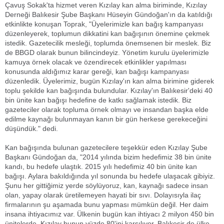
Çavuş Sokak'ta hizmet veren Kızılay kan alma biriminde, Kızılay
Derneği Balıkesir Şube Başkanı Hüseyin Gündoğan'ın da katıldığı
etkinlikte konuşan Toprak, "Üyelerimizle kan bağış kampanyası
düzenleyerek, toplumun dikkatini kan bağışının önemine çekmek
istedik. Gazetecilik mesleği, toplumda önemsenen bir meslek. Biz
de BBGD olarak bunun bilincindeyiz. Yönetim kurulu üyelerimizle
kamuya örnek olacak ve özendirecek etkinlikler yapılması
konusunda aldığımız karar gereği, kan bağışı kampanyası
düzenledik. Üyelerimiz, bugün Kızılay'ın kan alma birimine giderek
toplu şekilde kan bağışında bulundular. Kızılay'ın Balıkesir'deki 40
bin ünite kan bağışı hedefine de katkı sağlamak istedik. Biz
gazeteciler olarak topluma örnek olmayı ve insandan başka elde
edilme kaynağı bulunmayan kanın bir gün herkese gerekeceğini
düşündük." dedi.
Kan bağışında bulunan gazetecilere teşekkür eden Kızılay Şube
Başkanı Gündoğan da, "2014 yılında bizim hedefimiz 38 bin ünite
kandı, bu hedefe ulaştık. 2015 yılı hedefimiz 40 bin ünite kan
bağışı. Aylara bakıldığında yıl sonunda bu hedefe ulaşacak gibiyiz.
Şunu her gittiğimiz yerde söylüyoruz, kan, kaynağı sadece insan
olan, yapay olarak üretilemeyen hayati bir sıvı. Dolayısıyla ilaç
firmalarının şu aşamada bunu yapması mümkün değil. Her daim
insana ihtiyacımız var. Ülkenin bugün kan ihtiyacı 2 milyon 450 bin
ünitelerde, Kızılay bunun yüzde 80'ini karşılıyor. Balıkesir de ülke