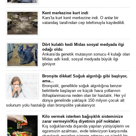
Kent merkezine kurt indi
Kars'ta kurt kent merkezine indi. O anlar bir
vatandaş tarafından cep telefonuyla kaydedildi.
Dört kulaklı kedi Midas sosyal medyada ilgi
odağı oldu
Ankara’da genetik mutasyon sonucu 4 kulağı olan
Midas adlı kedi, sosyal medyada büyük ilgi
görüyor.
Bronşite dikkat! Soğuk algınlığı gibi başlıyor,
ama...
Bronşiolit, genellikle soğuk algınlığına benzer
belirtilerle başlayan ve küçük hava yollarının
iltihaplanmasına neden olan bir hastalık. Her yıl
dünya genelinde yaklaşık 150 milyon çocuk alt
solunum yolu hastalığı olan bronşiolite yakalanıyor.
Kilo vermek isterken bağışıklık sisteminize
zarar vermeyin!Kış diyetinin püf noktaları
Kış soğuklarında dışarıda yapılan yürüyüşlerin ve
egzersizin azalması, evde televizyon karşısında
oturularak geçirilen sürenin artması ve sürekli bir