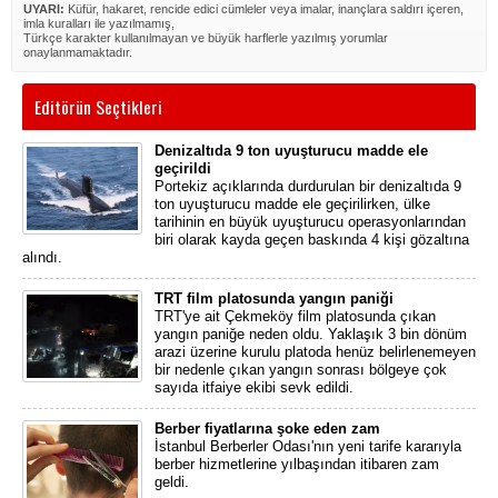
UYARI:
Küfür, hakaret, rencide edici cümleler veya imalar, inançlara saldırı içeren,
imla kuralları ile yazılmamış,
Türkçe karakter kullanılmayan ve büyük harflerle yazılmış yorumlar
onaylanmamaktadır.
Editörün Seçtikleri
Denizaltıda 9 ton uyuşturucu madde ele
geçirildi
Portekiz açıklarında durdurulan bir denizaltıda 9
ton uyuşturucu madde ele geçirilirken, ülke
tarihinin en büyük uyuşturucu operasyonlarından
biri olarak kayda geçen baskında 4 kişi gözaltına
alındı.
TRT film platosunda yangın paniği
TRT'ye ait Çekmeköy film platosunda çıkan
yangın paniğe neden oldu. Yaklaşık 3 bin dönüm
arazi üzerine kurulu platoda henüz belirlenemeyen
bir nedenle çıkan yangın sonrası bölgeye çok
sayıda itfaiye ekibi sevk edildi.
Berber fiyatlarına şoke eden zam
İstanbul Berberler Odası'nın yeni tarife kararıyla
berber hizmetlerine yılbaşından itibaren zam
geldi.