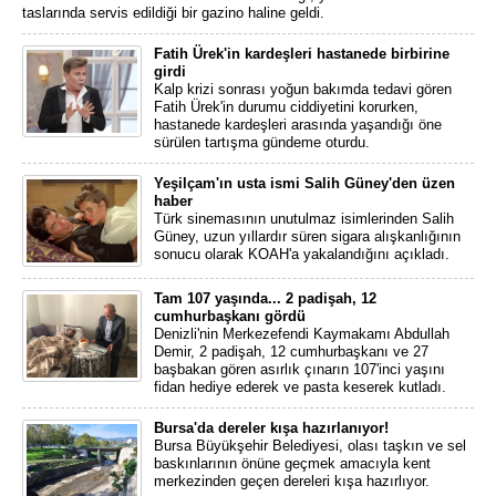
taslarında servis edildiği bir gazino haline geldi.
Fatih Ürek'in kardeşleri hastanede birbirine
girdi
Kalp krizi sonrası yoğun bakımda tedavi gören
Fatih Ürek'in durumu ciddiyetini korurken,
hastanede kardeşleri arasında yaşandığı öne
sürülen tartışma gündeme oturdu.
Yeşilçam'ın usta ismi Salih Güney'den üzen
haber
Türk sinemasının unutulmaz isimlerinden Salih
Güney, uzun yıllardır süren sigara alışkanlığının
sonucu olarak KOAH'a yakalandığını açıkladı.
Tam 107 yaşında... 2 padişah, 12
cumhurbaşkanı gördü
Denizli'nin Merkezefendi Kaymakamı Abdullah
Demir, 2 padişah, 12 cumhurbaşkanı ve 27
başbakan gören asırlık çınarın 107'inci yaşını
fidan hediye ederek ve pasta keserek kutladı.
Bursa'da dereler kışa hazırlanıyor!
Bursa Büyükşehir Belediyesi, olası taşkın ve sel
baskınlarının önüne geçmek amacıyla kent
merkezinden geçen dereleri kışa hazırlıyor.