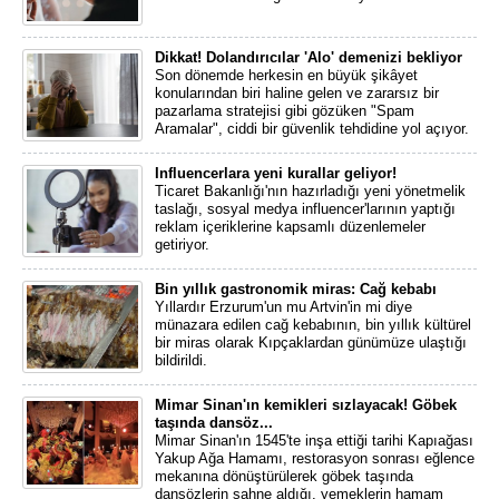
Dikkat! Dolandırıcılar 'Alo' demenizi bekliyor
Son dönemde herkesin en büyük şikâyet
konularından biri haline gelen ve zararsız bir
pazarlama stratejisi gibi gözüken "Spam
Aramalar", ciddi bir güvenlik tehdidine yol açıyor.
Influencerlara yeni kurallar geliyor!
Ticaret Bakanlığı'nın hazırladığı yeni yönetmelik
taslağı, sosyal medya influencer'larının yaptığı
reklam içeriklerine kapsamlı düzenlemeler
getiriyor.
Bin yıllık gastronomik miras: Cağ kebabı
Yıllardır Erzurum'un mu Artvin'in mi diye
münazara edilen cağ kebabının, bin yıllık kültürel
bir miras olarak Kıpçaklardan günümüze ulaştığı
bildirildi.
Mimar Sinan'ın kemikleri sızlayacak! Göbek
taşında dansöz...
Mimar Sinan'ın 1545'te inşa ettiği tarihi Kapıağası
Yakup Ağa Hamamı, restorasyon sonrası eğlence
mekanına dönüştürülerek göbek taşında
dansözlerin sahne aldığı, yemeklerin hamam