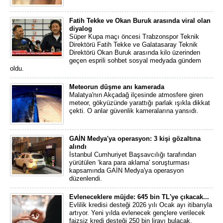
Fatih Tekke ve Okan Buruk arasında viral olan
diyalog
Süper Kupa maçı öncesi Trabzonspor Teknik
Direktörü Fatih Tekke ve Galatasaray Teknik
Direktörü Okan Buruk arasında kilo üzerinden
geçen esprili sohbet sosyal medyada gündem
oldu.
Meteorun düşme anı kamerada
Malatya'nın Akçadağ ilçesinde atmosfere giren
meteor, gökyüzünde yarattığı parlak ışıkla dikkat
çekti. O anlar güvenlik kameralarına yansıdı.
GAİN Medya'ya operasyon: 3 kişi gözaltına
alındı
İstanbul Cumhuriyet Başsavcılığı tarafından
yürütülen ‘kara para aklama' soruşturması
kapsamında GAİN Medya'ya operasyon
düzenlendi.
Evleneceklere müjde: 645 bin TL'ye çıkacak...
Evlilik kredisi desteği 2026 yılı Ocak ayı itibarıyla
artıyor. Yeni yılda evlenecek gençlere verilecek
faizsiz kredi desteği 250 bin lirayı bulacak.