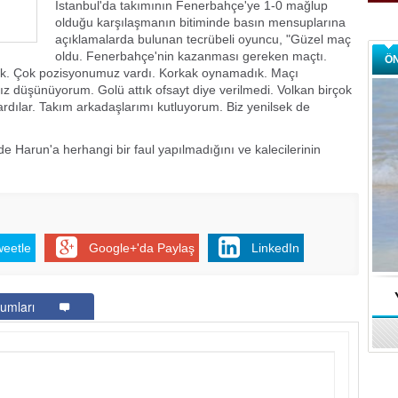
İstanbul'da takımının Fenerbahçe'ye 1-0 mağlup
olduğu karşılaşmanın bitiminde basın mensuplarına
açıklamalarda bulunan tecrübeli oyuncu, "Güzel maç
oldu. Fenerbahçe'nin kazanması gereken maçtı.
Ö
ık. Çok pozisyonumuz vardı. Korkak oynamadık. Maçı
ız düşünüyorum. Golü attık ofsayt diye verilmedi. Volkan birçok
ardılar. Takım arkadaşlarımı kutluyorum. Biz yenilsek de
 Harun'a herhangi bir faul yapılmadığını ve kalecilerinin
weetle
Google+'da Paylaş
LinkedIn
umları