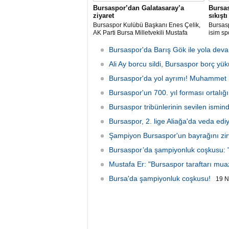
Bursaspor’dan Galatasaray’a
Bursas
ziyaret
sıkıştı
Bursaspor Kulübü Başkanı Enes Çelik,
Bursas
AK Parti Bursa Milletvekili Mustafa
isim sp
Varank ile birlikte Galatasaray Spor
markası
Kulübü Başkanı Dursun Özbek’i ziyaret
daha uz
Bursaspor'da Barış Gök ile yola dev
etti.
Ali Ay borcu sildi, Bursaspor borç yü
Bursaspor'da yol ayrımı! Muhammet 
Bursaspor'un 700. yıl forması ortalığı
2026 Pazartesi 21:42
Bursaspor tribünlerinin sevilen ismin
Bursaspor, 2. lige Aliağa'da veda edi
Şampiyon Bursaspor'un bayrağını zir
Bursaspor’da şampiyonluk coşkusu: "
Mustafa Er: "Bursaspor taraftarı mu
Bursa'da şampiyonluk coşkusu!
19 N