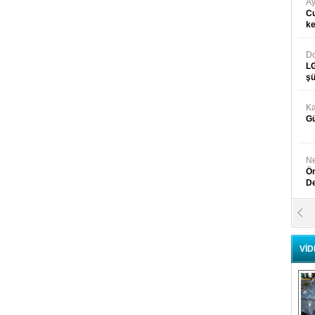
Ay
Cu
k
Do
LG
şü
Ka
Gü
Ne
Ön
D
Y
Di
VİD
Ni
Si
D