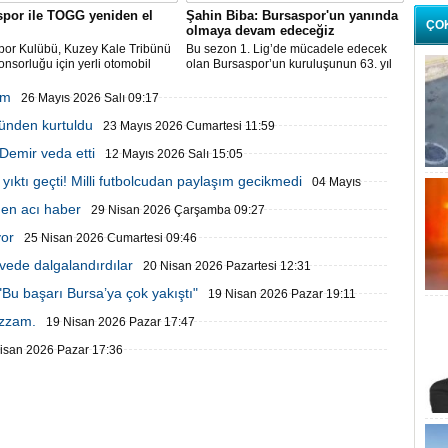
por ile TOGG yeniden el
Şahin Biba: Bursaspor'un yanında
ÇO
olmaya devam edeceğiz
por Kulübü, Kuzey Kale Tribünü
Bu sezon 1. Lig’de mücadele edecek
onsorluğu için yerli otomobil
olan Bursaspor’un kuruluşunun 63. yıl
 TOGG ile olan anlaşmanın 1 yıl
dönümü özel gecede kutlandı.
atıldığını duyurdu.
am
26 Mayıs 2026 Salı 09:17
künden kurtuldu
23 Mayıs 2026 Cumartesi 11:59
Demir veda etti
12 Mayıs 2026 Salı 15:05
 yıktı geçti! Milli futbolcudan paylaşım gecikmedi
04 Mayıs
den acı haber
29 Nisan 2026 Çarşamba 09:27
yor
25 Nisan 2026 Cumartesi 09:46
vede dalgalandırdılar
20 Nisan 2026 Pazartesi 12:31
Bu başarı Bursa’ya çok yakıştı"
19 Nisan 2026 Pazar 19:11
azzam.
19 Nisan 2026 Pazar 17:47
isan 2026 Pazar 17:36