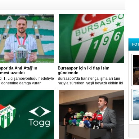
FOT
por’da Anıl Atağ’ın
Bursaspor için iki flaş isim
mesi uzatıldı
gündemde
l 1. Lig şampiyonluğu hedefiyle
Bursaspor'da transfer çalışmaları tüm
er dönemine damga vuran
hızıyla sürerken, yeşil beyazlı ekibin iki
or, iç transfer operasyonları
tecrübeli yabancı futbolcuyu kadrosuna
B
ında kaleci departmanında
kattığı iddia edildi.
t
bir hamle gerçekleştirdi.