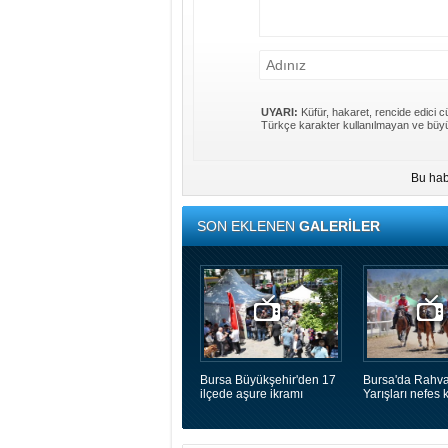
UYARI:
Küfür, hakaret, rencide edici cü
Türkçe karakter kullanılmayan ve büyü
Bu hab
SON EKLENEN
GALERİLER
Bursa Büyükşehir'den 17
Bursa'da Rahva
ilçede aşure ikramı
Yarışları nefes k