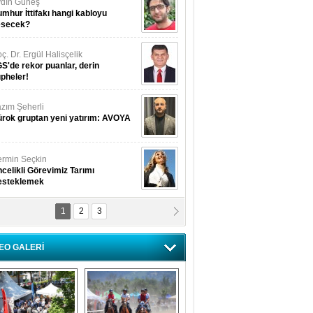
dın Güneş
mhur İttifakı hangi kabloyu
esecek?
ç. Dr. Ergül Halisçelik
S'de rekor puanlar, derin
pheler!
zım Şeherli
rok gruptan yeni yatırım: AVOYA
rmin Seçkin
celikli Görevimiz Tarımı
esteklemek
1
2
3
USUF BEREKET
kkat! Havalar ısınıyor!
EO GALERİ
lüfer Menekli Buzcular
z Hiç Kelebeklerin Sesini
uydunuz Mu?