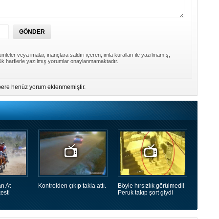
mleler veya imalar, inançlara saldırı içeren, imla kuralları ile yazılmamış,
k harflerle yazılmış yorumlar onaylanmamaktadır.
ere henüz yorum eklenmemiştir.
n At
Kontrolden çıkıp takla attı.
Böyle hırsızlık görülmedi!
esti
Peruk takıp şort giydi