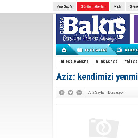
Ana Sayfa
Günün Haberleri
Arşiv
Siten
BURSA MANŞET
BURSASPOR
EDİTÖR
Aziz: kendimizi yenm
Ana Sayfa
»
Bursaspor