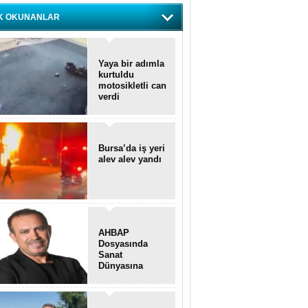
K OKUNANLAR
Yaya bir adımla
kurtuldu
motosikletli can
verdi
Bursa’da iş yeri
alev alev yandı
AHBAP
Dosyasında
Sanat
Dünyasına
Uzanan
Transferler