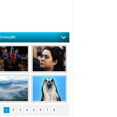
O GALERİ
ursa'da deprem 
Özlem ve minnetle 
atbikatı gerçeğini 
anıyoruz
aratmadı
Bursa'dan 
Balık Kartalı 
büyüleyen 
Bursa’da 
1
2
3
4
5
6
7
8
fotoğraflar
görüntülendi