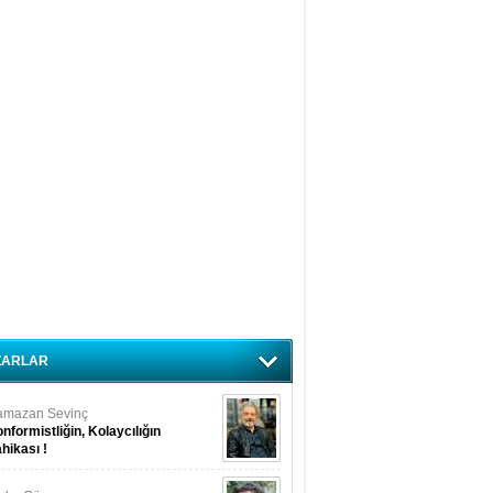
ZARLAR
amazan Sevinç
nformistliğin, Kolaycılığın
hikası !