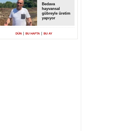
Bedava
hayvansal
gübreyle üretim
yapıyor
|
|
DÜN
BU HAFTA
BU AY