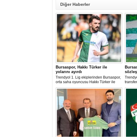
Diğer Haberler
Bursaspor, Hakkı Türker ile
Bursas
yolarını ayırdı
sözleş
Trendyol 1. Lig ekiplerinden Bursaspor,
Trendyo
orta saha oyuncusu Hakkı Türker ile
transf
yollarını ayırdığını açıkladı.
Bursasp
kapsam
önemli 