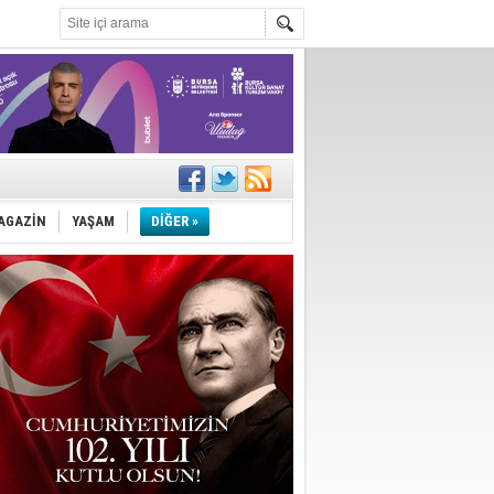
ler
AGAZİN
YAŞAM
DİĞER »
iyor
m
k ihracat