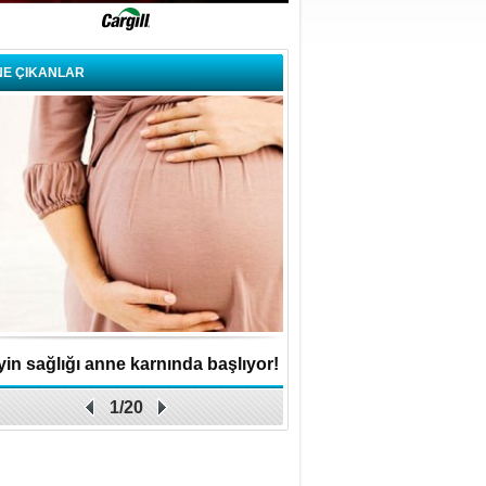
NE ÇIKANLAR
in sağlığı anne karnında başlıyor!
Küçük işletme, büyük 
1/20