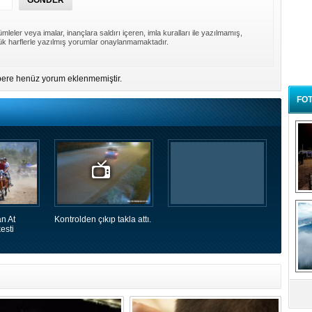
mleler veya imalar, inançlara saldırı içeren, imla kuralları ile yazılmamış,
k harflerle yazılmış yorumlar onaylanmamaktadır.
ere henüz yorum eklenmemiştir.
FOT
B
t
n At
Kontrolden çıkıp takla attı.
esti