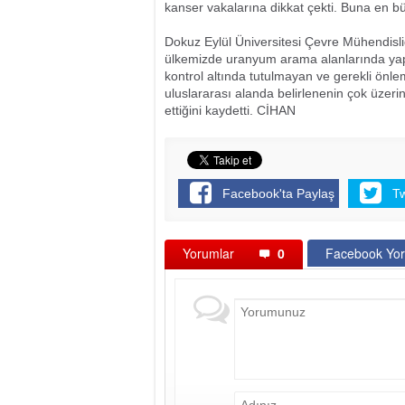
kanser vakalarına dikkat çekti. Buna en büy
Dokuz Eylül Üniversitesi Çevre Mühendisl
ülkemizde uranyum arama alanlarında yaptı
kontrol altında tutulmayan ve gerekli önl
uluslararası alanda belirlenenin çok üzer
ettiğini kaydetti. CİHAN
Facebook'ta Paylaş
T
Yorumlar
0
Facebook Yor