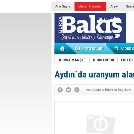
Ana Sayfa
Günün Haberleri
Arşiv
Siten
BURSA MANŞET
BURSASPOR
EDİTÖR
Aydın´da uranyum alanl
Ana Sayfa
»
Editörün Seçtikleri