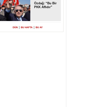
Özdağ: “Bu Bir
PKK Affıdır”
|
|
DÜN
BU HAFTA
BU AY