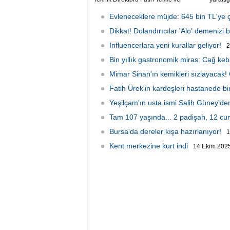
Galatasaray Teknik Direktörü Okan
anlar g
Buruk arasında kilo üzerinden geçen
Evleneceklere müjde: 645 bin TL'ye ç
esprili sohbet sosyal medyada gündem
oldu.
Dikkat! Dolandırıcılar 'Alo' demenizi b
Influencerlara yeni kurallar geliyor!
2
Bin yıllık gastronomik miras: Cağ keb
Mimar Sinan'ın kemikleri sızlayacak!
Fatih Ürek'in kardeşleri hastanede bir
Yeşilçam'ın usta ismi Salih Güney'd
Tam 107 yaşında... 2 padişah, 12 c
Bursa'da dereler kışa hazırlanıyor!
1
Kent merkezine kurt indi
14 Ekim 2025