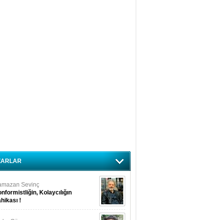
ZARLAR
amazan Sevinç
nformistliğin, Kolaycılığın
hikası !