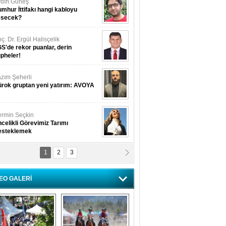
dın Güneş
mhur İttifakı hangi kabloyu
esecek?
ç. Dr. Ergül Halisçelik
S'de rekor puanlar, derin
pheler!
zım Şeherli
rok gruptan yeni yatırım: AVOYA
rmin Seçkin
celikli Görevimiz Tarımı
esteklemek
1
2
3
USUF BEREKET
kkat! Havalar ısınıyor!
EO GALERİ
lüfer Menekli Buzcular
z Hiç Kelebeklerin Sesini
uydunuz Mu?