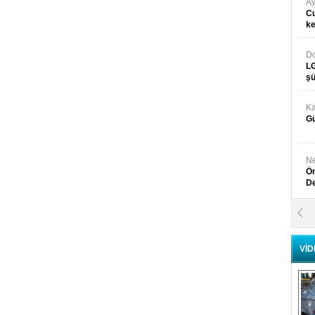
Ay
Cu
k
Do
LG
şü
Ka
Gü
Ne
Ön
D
Y
Di
VİD
Ni
Si
D