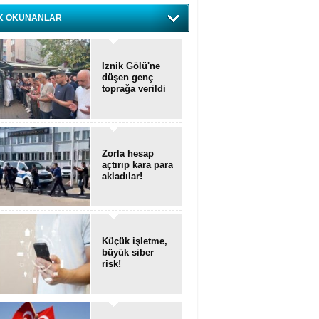
K OKUNANLAR
İznik Gölü'ne
düşen genç
toprağa verildi
Zorla hesap
açtırıp kara para
akladılar!
Küçük işletme,
büyük siber
risk!