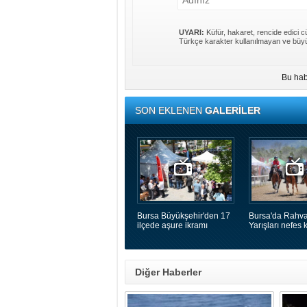
UYARI:
Küfür, hakaret, rencide edici cü
Türkçe karakter kullanılmayan ve büyü
Bu hab
SON EKLENEN
GALERİLER
Bursa Büyükşehir'den 17
Bursa'da Rahva
ilçede aşure ikramı
Yarışları nefes k
Diğer Haberler