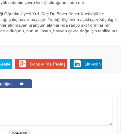
ük sebebin çevre kirliliği olduğunu ifade etti.
iği Öğretim Üyesi Yrd. Doç.Dr. Enver Yaser Küçükgül de
ğı çalışmaları paylaştı. Yaptığı ölçümleri açıklayan Küçükgül,
emler alınmayan uranyum alanlarında radyo aktif oranlarının
inde olduğunu, bunun, insan, hayvan çevre doğa için tehlike arz
weetle
Google+'da Paylaş
LinkedIn
umları