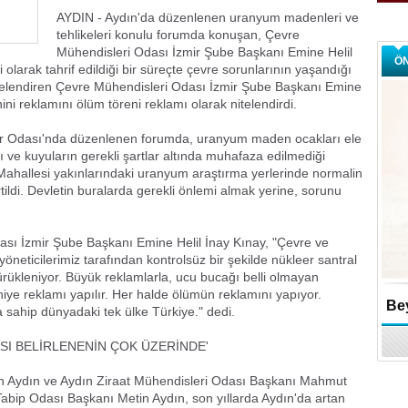
AYDIN - Aydın'da düzenlenen uranyum madenleri ve
tehlikeleri konulu forumda konuşan, Çevre
Mühendisleri Odası İzmir Şube Başkanı Emine Helil
Ö
 olarak tahrif edildiği bir süreçte çevre sorunlarının yaşandığı
nitelendiren Çevre Mühendisleri Odası İzmir Şube Başkanı Emine
ini reklamını ölüm töreni reklamı olarak nitelendirdi.
er Odası'nda düzenlenen forumda, uranyum maden ocakları ele
 ve kuyuların gerekli şartlar altında muhafaza edilmediği
 Mahallesi yakınlarındaki uranyum araştırma yerlerinde normalin
rtildi. Devletin buralarda gerekli önlemi almak yerine, sorunu
ı İzmir Şube Başkanı Emine Helil İnay Kınay, "Çevre ve
öneticilerimiz tarafından kontrolsüz bir şekilde nükleer santral
sürükleniyor. Büyük reklamlarla, ucu bucağı belli olmayan
niye reklamı yapılır. Her halde ölümün reklamını yapıyor.
Bey
 sahip dünyadaki tek ülke Türkiye." dedi.
SI BELİRLENENİN ÇOK ÜZERİNDE'
 Aydın ve Aydın Ziraat Mühendisleri Odası Başkanı Mahmut
abip Odası Başkanı Metin Aydın, son yıllarda Aydın'da artan