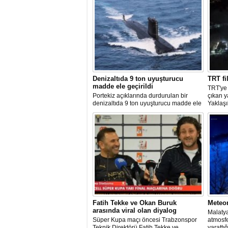
Denizaltıda 9 ton uyuşturucu
TRT fi
madde ele geçirildi
TRT'ye
Portekiz açıklarında durdurulan bir
çıkan 
denizaltıda 9 ton uyuşturucu madde ele
Yaklaşı
geçirilirken, ülke tarihinin en büyük
kurulu
uyuşturucu operasyonlarından biri
bir ned
olarak kayda geçen baskında 4 kişi
bölgeye
gözaltına alındı.
edildi.
Fatih Tekke ve Okan Buruk
Meteo
arasında viral olan diyalog
Malatya
Süper Kupa maçı öncesi Trabzonspor
atmosf
Teknik Direktörü Fatih Tekke ve
yarattığ