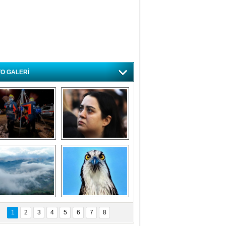
O GALERİ
ursa'da deprem 
Özlem ve minnetle 
atbikatı gerçeğini 
anıyoruz
aratmadı
Bursa'dan 
Balık Kartalı 
büyüleyen 
Bursa’da 
1
2
3
4
5
6
7
8
fotoğraflar
görüntülendi