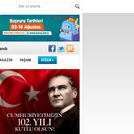
landı
AGAZİN
YAŞAM
DİĞER »