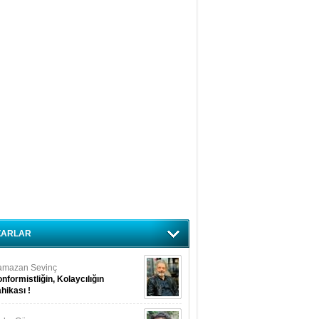
ZARLAR
amazan Sevinç
nformistliğin, Kolaycılığın
hikası !