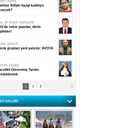
dın Güneş
mhur İttifakı hangi kabloyu
esecek?
ç. Dr. Ergül Halisçelik
S'de rekor puanlar, derin
pheler!
zım Şeherli
rok gruptan yeni yatırım: AVOYA
rmin Seçkin
celikli Görevimiz Tarımı
esteklemek
1
2
3
USUF BEREKET
kkat! Havalar ısınıyor!
EO GALERİ
lüfer Menekli Buzcular
z Hiç Kelebeklerin Sesini
uydunuz Mu?