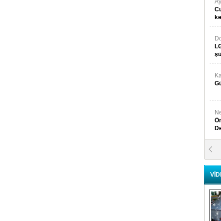
Ay
Cu
k
Do
LG
şü
Ka
Gü
Ne
Ön
D
Y
Di
VİD
Ni
Si
D