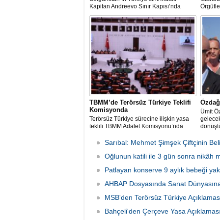
Kapitan Andreevo Sınır Kapısı’nda
Örgütle
gerçekleştirilen...
TBMM’de Terörsüz Türkiye Teklifi
Özdağ:
Komisyonda
Ümit Ö
Terörsüz Türkiye sürecine ilişkin yasa
gelecek
teklifi TBMM Adalet Komisyonu’nda
dönüştü
Sarıbal: Mehmet Şimşek Çiftçinin Beli
Oğlunun katili ile 3 gün sonra nikâh
Patlayan konserve 9 aylık bebeği yakt
AHBAP Dosyasında Sanat Dünyasına
MSB'den Terörsüz Türkiye Açıklamas
Bahçeli'den Çerçeve Yasa Açıklamas