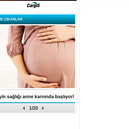
NE ÇIKANLAR
in sağlığı anne karnında başlıyor!
Küçük işletme, büyük 
1/20