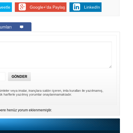
weetle
Google+'da Paylaş
LinkedIn
umları
mleler veya imalar, inançlara saldırı içeren, imla kuralları ile yazılmamış,
k harflerle yazılmış yorumlar onaylanmamaktadır.
ere henüz yorum eklenmemiştir.