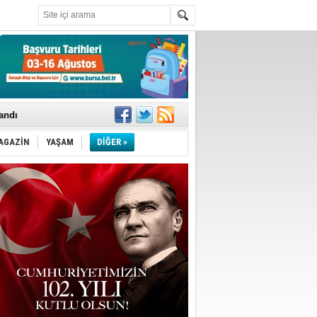
landı
AGAZİN
YAŞAM
DİĞER »