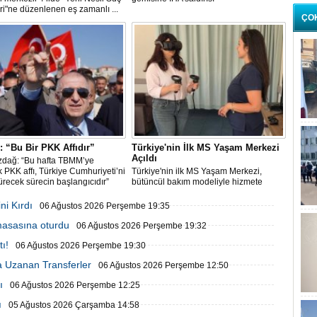
ri"ne düzenlenen eş zamanlı ...
ÇO
 “Bu Bir PKK Affıdır”
Türkiye'nin İlk MS Yaşam Merkezi
Açıldı
zdağ: “Bu hafta TBMM’ye
 PKK affı, Türkiye Cumhuriyeti’ni
Türkiye'nin ilk MS Yaşam Merkezi,
recek sürecin başlangıcıdır”
bütüncül bakım modeliyle hizmete
başladı
ni Kırdı
06 Ağustos 2026 Perşembe 19:35
 masasına oturdu
06 Ağustos 2026 Perşembe 19:32
ı!
06 Ağustos 2026 Perşembe 19:30
 Uzanan Transferler
06 Ağustos 2026 Perşembe 12:50
ı
06 Ağustos 2026 Perşembe 12:25
ı
05 Ağustos 2026 Çarşamba 14:58