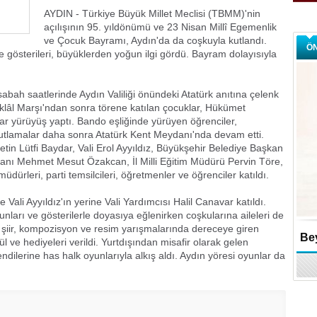
AYDIN - Türkiye Büyük Millet Meclisi (TBMM)'nin
açılışının 95. yıldönümü ve 23 Nisan Millî Egemenlik
ve Çocuk Bayramı, Aydın'da da coşkuyla kutlandı.
Ö
 gösterileri, büyüklerden yoğun ilgi gördü. Bayram dolayısıyla
sabah saatlerinde Aydın Valiliği önündeki Atatürk anıtına çelenk
iklâl Marşı'ndan sonra törene katılan çocuklar, Hükümet
r yürüyüş yaptı. Bando eşliğinde yürüyen öğrenciler,
 Kutlamalar daha sonra Atatürk Kent Meydanı'nda devam etti.
etin Lütfi Baydar, Vali Erol Ayyıldız, Büyükşehir Belediye Başkan
kanı Mehmet Mesut Özakcan, İl Milli Eğitim Müdürü Pervin Töre,
dürleri, parti temsilcileri, öğretmenler ve öğrenciler katıldı.
Vali Ayyıldız'ın yerine Vali Yardımcısı Halil Canavar katıldı.
ları ve gösterilerle doyasıya eğlenirken coşkularına aileleri de
n şiir, kompozisyon ve resim yarışmalarında dereceye giren
Bey
ül ve hediyeleri verildi. Yurtdışından misafir olarak gelen
ndilerine has halk oyunlarıyla alkış aldı. Aydın yöresi oyunlar da