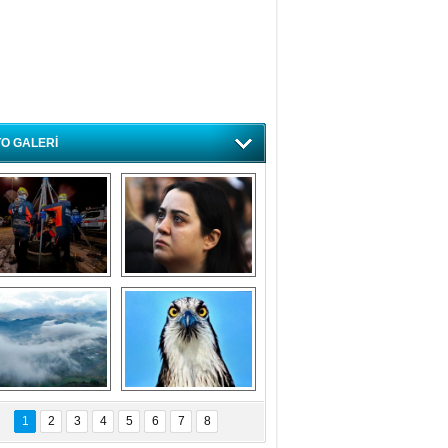
O GALERİ
ursa'da deprem 
Özlem ve minnetle 
atbikatı gerçeğini 
anıyoruz
aratmadı
Bursa'dan 
Balık Kartalı 
büyüleyen 
Bursa’da 
1
2
3
4
5
6
7
8
fotoğraflar
görüntülendi