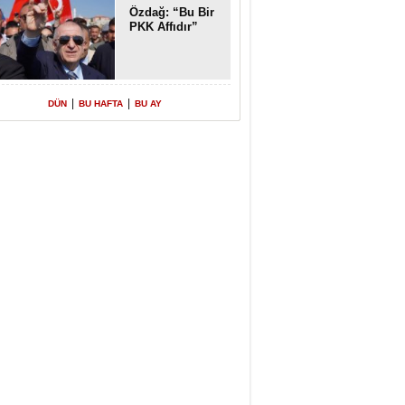
Özdağ: “Bu Bir
PKK Affıdır”
|
|
DÜN
BU HAFTA
BU AY