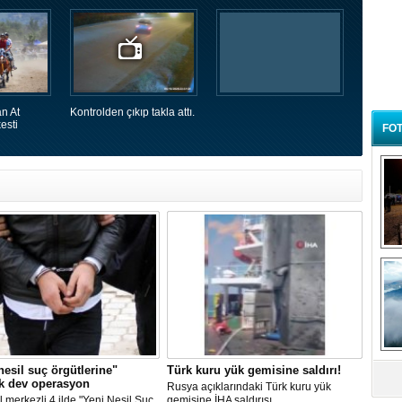
n At
Kontrolden çıkıp takla attı.
esti
FOT
B
t
nesil suç örgütlerine"
Türk kuru yük gemisine saldırı!
k dev operasyon
Rusya açıklarındaki Türk kuru yük
l merkezli 4 ilde "Yeni Nesil Suç
gemisine İHA saldırısı