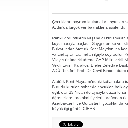
Çocukların bayram kutlamaları, oyunları ve
Aydın'da birçok yer bayraklarla süslendi.
Renkli görüntülerin yaşandığı kutlamalar, 
koyulmasıyla başladı. Saygı duruşu ve İst
Bulvarı'ndan Atatürk Kent Meydanı'na kada
vatandaşlar tarafından ilgiyle seyredildi.
Vilayet önündeki törene CHP Milletvekili M
Vekili Evrim Karakoz, Efeler Belediye Baş
ADÜ Rektörü Prof. Dr. Cavit Bircan, daire mü
Atatürk Kent Meydanı'ndaki kutlamalara ise 
Burudu kurulan sahnede çocuklar, halk oyun
eşlik etti. 23 Nisan dolayısıyla düzenlene
öğrencilere, protokol üyeleri tarafından öd
Azerbaycanlı ve Gürcistanlı çocuklar da ke
büyük ilgi gördü. CİHAN