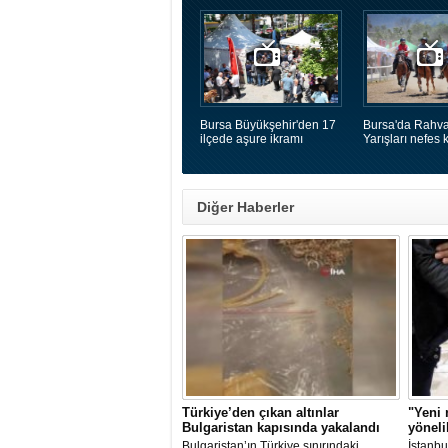
Bursa Büyükşehir'den 17
Bursa'da Rahva
ilçede aşure ikramı
Yarışları nefes k
Diğer Haberler
Türkiye’den çıkan altınlar
"Yeni 
Bulgaristan kapısında yakalandı
yöneli
Bulgaristan’ın Türkiye sınırındaki
İstanbu