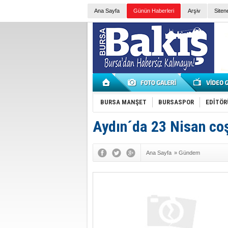
Ana Sayfa
Günün Haberleri
Arşiv
Siten
BURSA MANŞET
BURSASPOR
EDİTÖR
Aydın´da 23 Nisan co
Ana Sayfa
»
Gündem