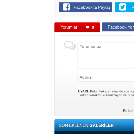
Facebook'ta Paylaş
T
Yorumlar
0
Facebook Yor
UYARI:
Küfür, hakaret, rencide edici cü
Türkçe karakter kullanılmayan ve büyü
Bu hab
SON EKLENEN
GALERİLER