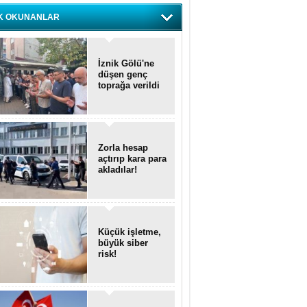
K OKUNANLAR
İznik Gölü'ne
düşen genç
toprağa verildi
Zorla hesap
açtırıp kara para
akladılar!
Küçük işletme,
büyük siber
risk!