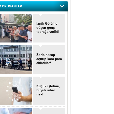
K OKUNANLAR
İznik Gölü'ne
düşen genç
toprağa verildi
Zorla hesap
açtırıp kara para
akladılar!
Küçük işletme,
büyük siber
risk!