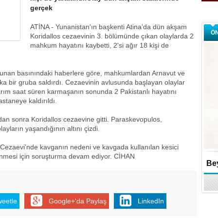
gerçek
ATİNA - Yunanistan'ın başkenti Atina'da dün akşam
Ö
Koridallos cezaevinin 3. bölümünde çıkan olaylarda 2
mahkum hayatını kaybetti, 2'si ağır 18 kişi de
 Yunan basınındaki haberlere göre, mahkumlardan Arnavut ve
ka bir gruba saldırdı. Cezaevinin avlusunda başlayan olaylar
arım saat süren karmaşanın sonunda 2 Pakistanlı hayatını
staneye kaldırıldı.
an sonra Koridallos cezaevine gitti. Paraskevopulos,
ayların yaşandığının altını çizdi.
s Cezaevi'nde kavganın nedeni ve kavgada kullanılan kesici
rlenmesi için soruşturma devam ediyor. CİHAN
Bey
weetle
Google+'da Paylaş
LinkedIn