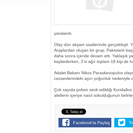
yaralandı.
Olay dün akşam saatlerinde gerçekleşti.
Araplardan oluşan bir grup, Pakistanlı baş
daha sonra içeride devam etti. Yaklaşık y
kaybederken, 2'si ağır toplam 18 kişi de ha
Adalet Bakanı Nikos Paraskevopulos olayd
cezaevlerindeki aşırı yoğunluk nedeniyle ol
Çok sayıda polisin sevk edildiği Koridallo
aletlerin içeriye nasıl sokulduğunun beli
Facebook'ta Paylaş
T