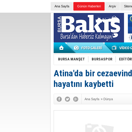
Ana Sayfa
Günün Haberleri
Arşiv
Siten
BURSA MANŞET
BURSASPOR
EDİTÖR
Atina'da bir cezaevi
hayatını kaybetti
Ana Sayfa
»
Dünya