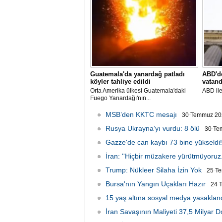
Guatemala'da yanardağ patladı
ABD'de
köyler tahliye edildi
vatand
Orta Amerika ülkesi Guatemala'daki
ABD ile
Fuego Yanardağı'nın...
MSB’den KKTC mesajı
30 Temmuz 20
Rusya Ukrayna’yı vurdu: 8 ölü
30 Te
Gazze'de can kaybı 73 bine yükseldi!
İran: ''Hiçbir müzakere yürütmüyoruz.
Trump: Nükleer Silaha İzin Yok
25 T
Bursa'nın Yangın Uçakları Hazır
24 
15 yaş altına sosyal medya yasakland
İran Savaşının Maliyeti 37,5 Milyar D