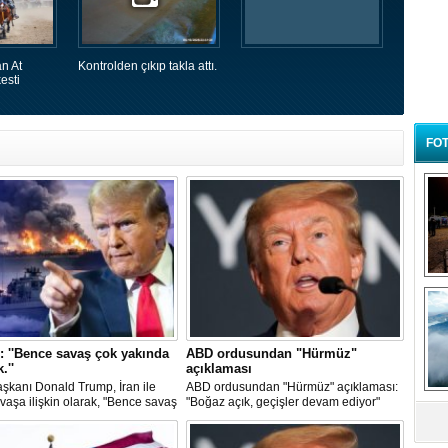
n At
Kontrolden çıkıp takla attı.
esti
FOT
B
t
 ''Bence savaş çok yakında
ABD ordusundan "Hürmüz"
.''
açıklaması
şkanı Donald Trump, İran ile
ABD ordusundan "Hürmüz" açıklaması:
vaşa ilişkin olarak, "Bence savaş
"Boğaz açık, geçişler devam ediyor"
ında bitecek, İran'ın daha fazla
bileceğini sanmıyorum" dedi