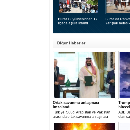
Bursa Büyükşehir'den 17
Bursa'da Rahva
ilçede aşure ikramı
Yarışları nefes k
Diğer Haberler
Ortak savunma anlaşması
Trump:
imzalandı
bitecek
Türkiye, Suudi Arabistan ve Pakistan
ABD Ba
arasında ortak savunma anlaşması
olan sa
imzalandı
çok yak
dayana