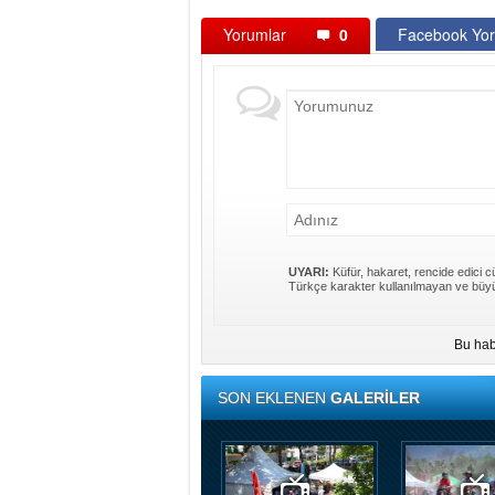
Yorumlar
0
Facebook Yor
UYARI:
Küfür, hakaret, rencide edici cü
Türkçe karakter kullanılmayan ve büyü
Bu hab
SON EKLENEN
GALERİLER