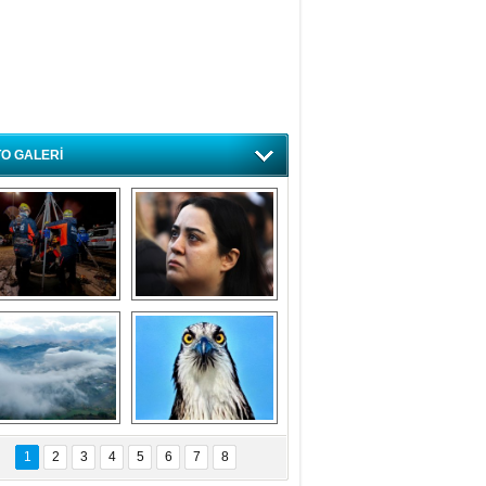
O GALERİ
ursa'da deprem 
Özlem ve minnetle 
atbikatı gerçeğini 
anıyoruz
aratmadı
Bursa'dan 
Balık Kartalı 
büyüleyen 
Bursa’da 
1
2
3
4
5
6
7
8
fotoğraflar
görüntülendi