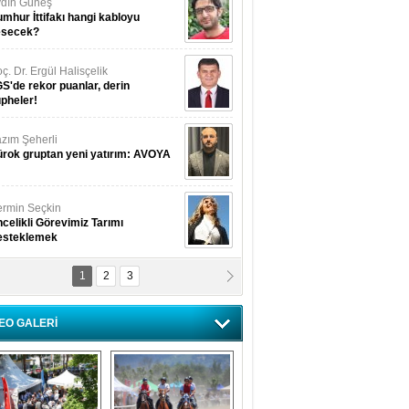
dın Güneş
mhur İttifakı hangi kabloyu
esecek?
ç. Dr. Ergül Halisçelik
S'de rekor puanlar, derin
pheler!
zım Şeherli
rok gruptan yeni yatırım: AVOYA
rmin Seçkin
celikli Görevimiz Tarımı
esteklemek
1
2
3
USUF BEREKET
kkat! Havalar ısınıyor!
EO GALERİ
lüfer Menekli Buzcular
z Hiç Kelebeklerin Sesini
uydunuz Mu?