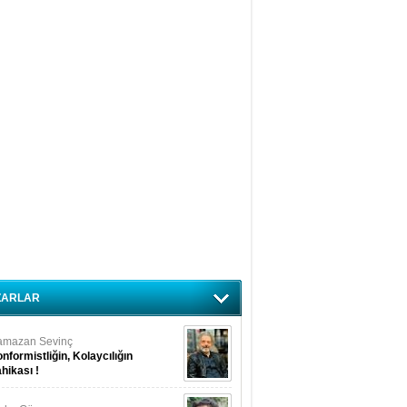
ZARLAR
amazan Sevinç
nformistliğin, Kolaycılığın
hikası !