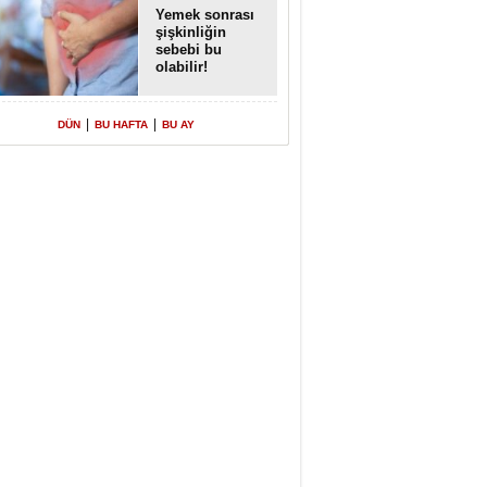
Yemek sonrası
şişkinliğin
sebebi bu
olabilir!
|
|
DÜN
BU HAFTA
BU AY