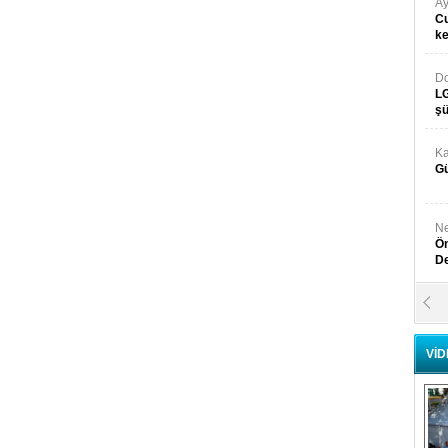
Ay
Cu
k
Do
LG
şü
Ka
Gü
Ne
Ön
D
Y
Di
VİD
Ni
Si
D