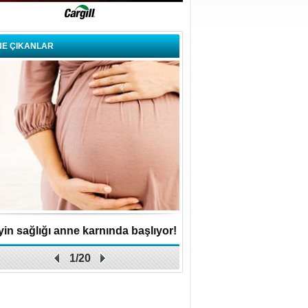
NE ÇIKANLAR
in sağlığı anne karnında başlıyor!
Küçük işletme, büyük 
1/20