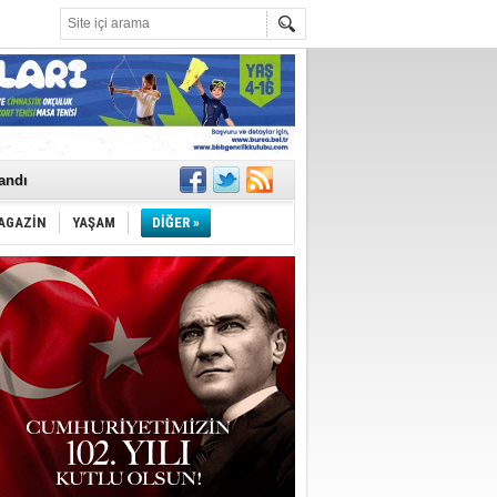
landı
AGAZİN
YAŞAM
DİĞER »