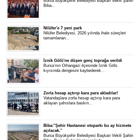
​Bursa Büyükşehir Belediyesi Başkan Vekili Şahin
Biba...
Nilüfer'e 7 yeni park
Nilüfer Belediyesi, 2026 yılında ihale süreçleri
tamamlanan...
İznik Gölü'ne düşen genç toprağa verildi
Bursa’nın Orhangazi ilçesinde İznik Gölü
kıyısında dengesini kaybederek...
Zorla hesap açtırıp kara para akladılar!
Vatandaşlara zorla hesap açtırıp kara para
aklayan şahıslara baskın...
Biba:''Şehir Hastanesi otoparkı bu ay hizmete
açılacak.''
​Bursa Büyükşehir Belediyesi Başkan Vekili Şahin