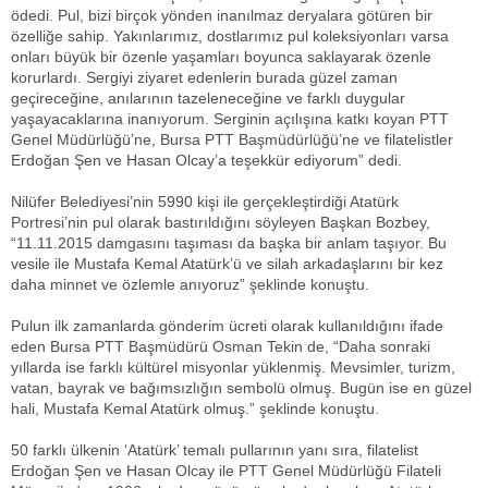
ödedi. Pul, bizi birçok yönden inanılmaz deryalara götüren bir
özelliğe sahip. Yakınlarımız, dostlarımız pul koleksiyonları varsa
onları büyük bir özenle yaşamları boyunca saklayarak özenle
korurlardı. Sergiyi ziyaret edenlerin burada güzel zaman
geçireceğine, anılarının tazeleneceğine ve farklı duygular
yaşayacaklarına inanıyorum. Serginin açılışına katkı koyan PTT
Genel Müdürlüğü’ne, Bursa PTT Başmüdürlüğü’ne ve filatelistler
Erdoğan Şen ve Hasan Olcay’a teşekkür ediyorum” dedi.
Nilüfer Belediyesi’nin 5990 kişi ile gerçekleştirdiği Atatürk
Portresi’nin pul olarak bastırıldığını söyleyen Başkan Bozbey,
“11.11.2015 damgasını taşıması da başka bir anlam taşıyor. Bu
vesile ile Mustafa Kemal Atatürk’ü ve silah arkadaşlarını bir kez
daha minnet ve özlemle anıyoruz” şeklinde konuştu.
Pulun ilk zamanlarda gönderim ücreti olarak kullanıldığını ifade
eden Bursa PTT Başmüdürü Osman Tekin de, “Daha sonraki
yıllarda ise farklı kültürel misyonlar yüklenmiş. Mevsimler, turizm,
vatan, bayrak ve bağımsızlığın sembolü olmuş. Bugün ise en güzel
hali, Mustafa Kemal Atatürk olmuş.” şeklinde konuştu.
50 farklı ülkenin ‘Atatürk’ temalı pullarının yanı sıra, filatelist
Erdoğan Şen ve Hasan Olcay ile PTT Genel Müdürlüğü Filateli