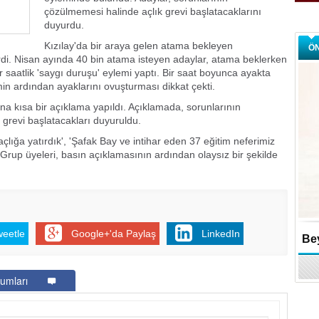
çözülmemesi halinde açlık grevi başlatacaklarını
duyurdu.
Kızılay'da bir araya gelen atama bekleyen
Ö
irdi. Nisan ayında 40 bin atama isteyen adaylar, atama beklerken
ir saatlik 'saygı duruşu' eylemi yaptı. Bir saat boyunca ayakta
n ardından ayaklarını ovuşturması dikkat çekti.
a kısa bir açıklama yapıldı. Açıklamada, sorunlarının
 grevi başlatacakları duyuruldu.
ığa yatırdık', 'Şafak Bay ve intihar eden 37 eğitim neferimiz
. Grup üyeleri, basın açıklamasının ardından olaysız bir şekilde
weetle
Google+'da Paylaş
LinkedIn
Bey
umları