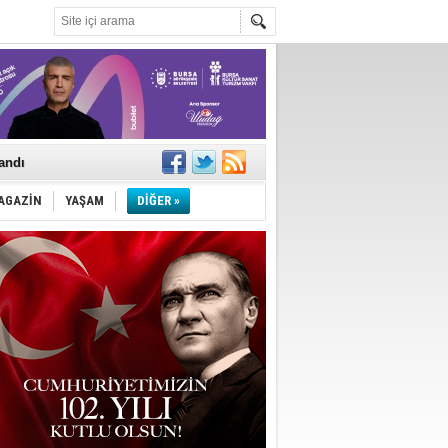
landı
AGAZİN
YAŞAM
DİĞER »