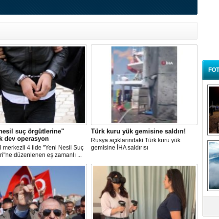
FOT
nesil suç örgütlerine"
Türk kuru yük gemisine saldırı!
k dev operasyon
B
Rusya açıklarındaki Türk kuru yük
t
l merkezli 4 ilde "Yeni Nesil Suç
gemisine İHA saldırısı
ri"ne düzenlenen eş zamanlı ...