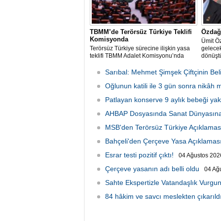
TBMM’de Terörsüz Türkiye Teklifi
Özdağ:
Komisyonda
Ümit Ö
Terörsüz Türkiye sürecine ilişkin yasa
gelecek
teklifi TBMM Adalet Komisyonu’nda
dönüştü
Sarıbal: Mehmet Şimşek Çiftçinin Beli
Oğlunun katili ile 3 gün sonra nikâh
Patlayan konserve 9 aylık bebeği yakt
AHBAP Dosyasında Sanat Dünyasına
MSB'den Terörsüz Türkiye Açıklamas
Bahçeli'den Çerçeve Yasa Açıklamas
Esrar testi pozitif çıktı!
04 Ağustos 2026
Çerçeve yasanın adı belli oldu
04 Ağ
Sahte Ekspertizle Vatandaşlık Vurgun
84 hâkim ve savcı meslekten çıkarıld