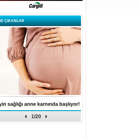
NE ÇIKANLAR
in sağlığı anne karnında başlıyor!
Küçük işletme, büyük 
1/20