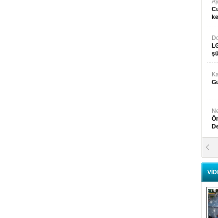
Ay
Cu
k
Do
LG
şü
Ka
Gü
Ne
Ön
D
Y
Di
VİD
Ni
Si
D