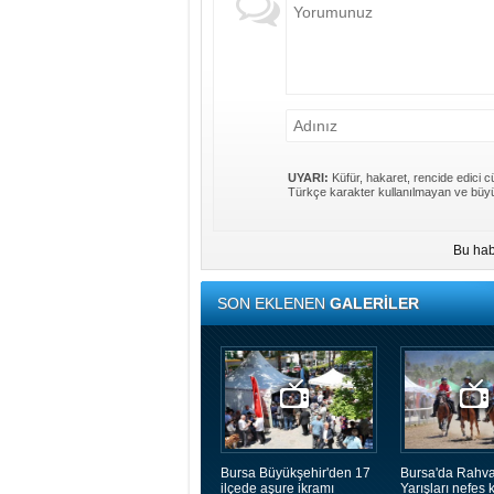
UYARI:
Küfür, hakaret, rencide edici cü
Türkçe karakter kullanılmayan ve büyü
Bu hab
SON EKLENEN
GALERİLER
Bursa Büyükşehir'den 17
Bursa'da Rahva
ilçede aşure ikramı
Yarışları nefes k