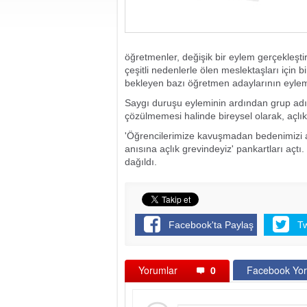
öğretmenler, değişik bir eylem gerçekleşt
çeşitli nedenlerle ölen meslektaşları için b
bekleyen bazı öğretmen adaylarının eylemi
Saygı duruşu eyleminin ardından grup adın
çözülmemesi halinde bireysel olarak, açlık
'Öğrencilerimize kavuşmadan bedenimizi açl
anısına açlık grevindeyiz' pankartları açtı
dağıldı.
Facebook'ta Paylaş
T
Yorumlar
0
Facebook Yor