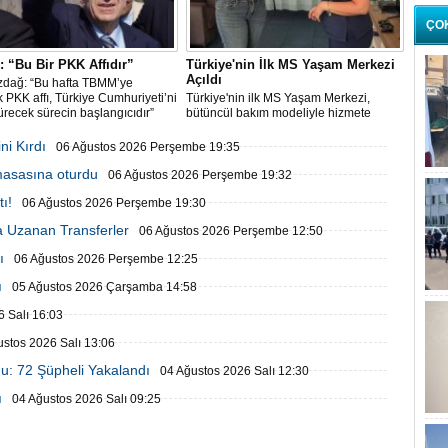
ÇO
 “Bu Bir PKK Affıdır”
Türkiye'nin İlk MS Yaşam Merkezi
Açıldı
zdağ: “Bu hafta TBMM’ye
 PKK affı, Türkiye Cumhuriyeti’ni
Türkiye'nin ilk MS Yaşam Merkezi,
recek sürecin başlangıcıdır”
bütüncül bakım modeliyle hizmete
başladı
ni Kırdı
06 Ağustos 2026 Perşembe 19:35
 masasına oturdu
06 Ağustos 2026 Perşembe 19:32
ı!
06 Ağustos 2026 Perşembe 19:30
 Uzanan Transferler
06 Ağustos 2026 Perşembe 12:50
ı
06 Ağustos 2026 Perşembe 12:25
ı
05 Ağustos 2026 Çarşamba 14:58
 Salı 16:03
ustos 2026 Salı 13:06
u: 72 Şüpheli Yakalandı
04 Ağustos 2026 Salı 12:30
ı
04 Ağustos 2026 Salı 09:25