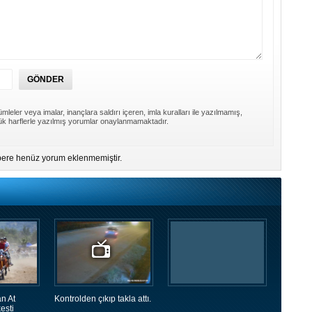
mleler veya imalar, inançlara saldırı içeren, imla kuralları ile yazılmamış,
k harflerle yazılmış yorumlar onaylanmamaktadır.
ere henüz yorum eklenmemiştir.
n At
Kontrolden çıkıp takla attı.
esti