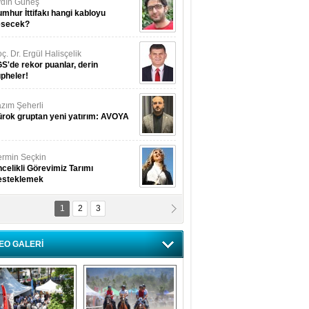
dın Güneş
mhur İttifakı hangi kabloyu
esecek?
ç. Dr. Ergül Halisçelik
S'de rekor puanlar, derin
pheler!
zım Şeherli
rok gruptan yeni yatırım: AVOYA
rmin Seçkin
celikli Görevimiz Tarımı
esteklemek
1
2
3
USUF BEREKET
kkat! Havalar ısınıyor!
EO GALERİ
lüfer Menekli Buzcular
z Hiç Kelebeklerin Sesini
uydunuz Mu?