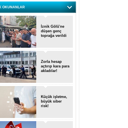
K OKUNANLAR
İznik Gölü'ne
düşen genç
toprağa verildi
Zorla hesap
açtırıp kara para
akladılar!
Küçük işletme,
büyük siber
risk!