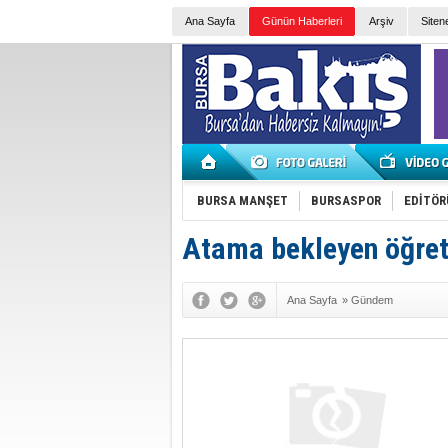
Ana Sayfa
Günün Haberleri
Arşiv
Siten
BURSA MANŞET
BURSASPOR
EDİTÖR
Atama bekleyen öğre
Ana Sayfa
»
Gündem