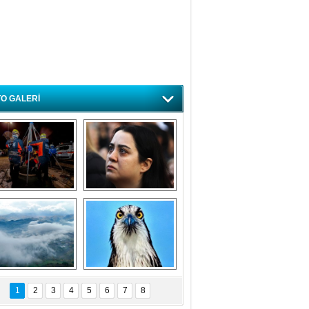
O GALERİ
ursa'da deprem 
Özlem ve minnetle 
atbikatı gerçeğini 
anıyoruz
aratmadı
Bursa'dan 
Balık Kartalı 
büyüleyen 
Bursa’da 
1
2
3
4
5
6
7
8
fotoğraflar
görüntülendi