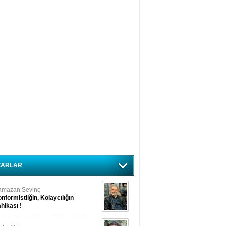
ZARLAR
amazan Sevinç
nformistliğin, Kolaycılığın
hikası !