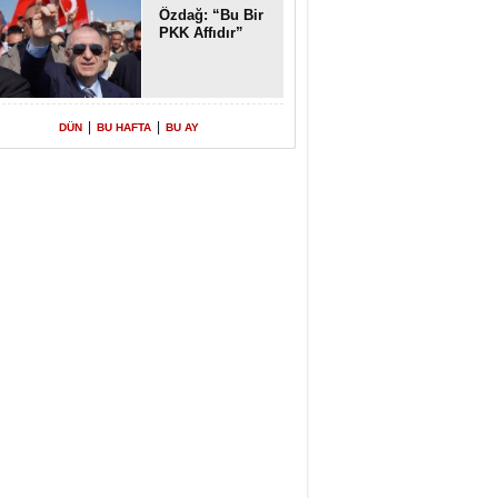
Özdağ: “Bu Bir
PKK Affıdır”
|
|
DÜN
BU HAFTA
BU AY