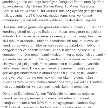
yerelden genele taşımayı hedefliyor. Denge ve Denetleme Ağı Yerel
Kolaylaştırıcısı Diş Hekimi Gürkan Kaya, 18 Mayıs Pazartesi
Saat:10.00'da Ördekli Kültür Merkezi'nde başlayacak genişletilmiş
halk toplantısına STK liderleri, medya temsilcileri ve kanaat
önderlerinin de yüksek oranda katılımını beklediklerini söyledi.
DDA'nın Türkiye genelinde gönüllülük esasına dayalı 238 STK'dan
kurulmuş bir ağ olduğunu ifade eden Kaya, amaçlarını şu şekilde
aktardı: "Denge ve denetleme: yasama, yürütme, yargı, basın ve
sivil toplum arasındaki erklerin demokratik bir toplum düzeni için
kendi görev ve sorumlulukları çerçevesinde birbirlerinin güçlerini
dengelemesi ve denetlemesidir. Bir erkin diğerlerine üstünlük
kurmasının önüne geçer, azınlık haklarını korur, çoğunluk ve azınlık
arasında hak ve özgürlükler açısından denge kurar ve toplumsal
cinsiyet eşitliğini gözetir. Yerel yönetimlerin, kaynakların yerelde
kullanılması ve ilgili kararların yerelde alınmasını sağlayacak
şekilde güçlendirilmesinin önünü açar. Özgürlük, eşitlik, adalet,
barış ve refah - yerine getirmek için var olan mekanizmaları
güçlendirmeyi ve yeni mekanizmalar önermeyi ilke edinir. Evrensel
hak ve özgürlükleri ve evrensel hukuk ilkelerini temel alır."
Denge ve Denetleme Ağı'nın Türkiye'de katılımcı ve çoğulcu
demokrasinin güçlenmesi için mücadele eden bir hareket
olduğunun altını çizen DDA Yerel Kolaylaştırıcısı Gürkan Kaya,
"DDA olarak uzun vadeli hedeflerimiz arasında, egemenliğin