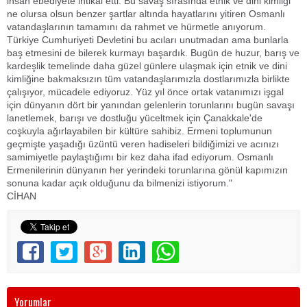
insan ebediyete intikal etti. Bu savaş sırasında etnik ve dini kimliği
ne olursa olsun benzer şartlar altında hayatlarını yitiren Osmanlı
vatandaşlarının tamamını da rahmet ve hürmetle anıyorum.
Türkiye Cumhuriyeti Devletini bu acıları unutmadan ama bunlarla
baş etmesini de bilerek kurmayı başardık. Bugün de huzur, barış ve
kardeşlik temelinde daha güzel günlere ulaşmak için etnik ve dini
kimliğine bakmaksızın tüm vatandaşlarımızla dostlarımızla birlikte
çalışıyor, mücadele ediyoruz. Yüz yıl önce ortak vatanımızı işgal
için dünyanın dört bir yanından gelenlerin torunlarını bugün savaşı
lanetlemek, barışı ve dostluğu yüceltmek için Çanakkale'de
coşkuyla ağırlayabilen bir kültüre sahibiz. Ermeni toplumunun
geçmişte yaşadığı üzüntü veren hadiseleri bildiğimizi ve acınızı
samimiyetle paylaştığımı bir kez daha ifad ediyorum. Osmanlı
Ermenilerinin dünyanın her yerindeki torunlarına gönül kapımızın
sonuna kadar açık olduğunu da bilmenizi istiyorum."
CİHAN
Yorumlar