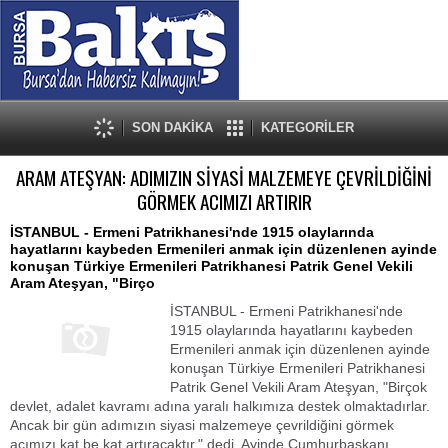
SON DAKİKA
KATEGORİLER
ARAM ATEŞYAN: ADIMIZIN SİYASİ MALZEMEYE ÇEVRİLDİĞİNİ
GÖRMEK ACIMIZI ARTIRIR
İSTANBUL - Ermeni Patrikhanesi'nde 1915 olaylarında
hayatlarını kaybeden Ermenileri anmak için düzenlenen ayinde
konuşan Türkiye Ermenileri Patrikhanesi Patrik Genel Vekili
Aram Ateşyan, "Birço
İSTANBUL - Ermeni Patrikhanesi'nde
1915 olaylarında hayatlarını kaybeden
Ermenileri anmak için düzenlenen ayinde
konuşan Türkiye Ermenileri Patrikhanesi
Patrik Genel Vekili Aram Ateşyan, "Birçok
devlet, adalet kavramı adına yaralı halkımıza destek olmaktadırlar.
Ancak bir gün adımızın siyasi malzemeye çevrildiğini görmek
acımızı kat be kat artıracaktır." dedi. Ayinde Cumhurbaşkanı