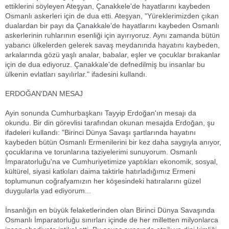
ettiklerini söyleyen Ateşyan, Çanakkele'de hayatlarını kaybeden
Osmanlı askerleri için de dua etti. Ateşyan, "Yüreklerimizden çıkan
dualardan bir payı da Çanakkale'de hayatlarını kaybeden Osmanlı
askerlerinin ruhlarının esenliği için ayırıyoruz. Aynı zamanda bütün
yabancı ülkelerden gelerek savaş meydanında hayatını kaybeden,
arkalarında gözü yaşlı analar, babalar, eşler ve çocuklar bırakanlar
için de dua ediyoruz. Çanakkale'de defnedilmiş bu insanlar bu
ülkenin evlatları sayılırlar." ifadesini kullandı.
ERDOĞAN'DAN MESAJ
Ayin sonunda Cumhurbaşkanı Tayyip Erdoğan'ın mesajı da
okundu. Bir din görevlisi tarafından okunan mesajda Erdoğan, şu
ifadeleri kullandı: "Birinci Dünya Savaşı şartlarında hayatını
kaybeden bütün Osmanlı Ermenilerini bir kez daha saygıyla anıyor,
çocuklarına ve torunlarına taziyelerimi sunuyorum. Osmanlı
İmparatorluğu'na ve Cumhuriyetimize yaptıkları ekonomik, sosyal,
kültürel, siyasi katkıları daima taktirle hatırladığımız Ermeni
toplumunun coğrafyamızın her köşesindeki hatıralarını güzel
duygularla yad ediyorum...
İnsanlığın en büyük felaketlerinden olan Birinci Dünya Savaşında
Osmanlı İmparatorluğu sınırları içinde de her milletten milyonlarca