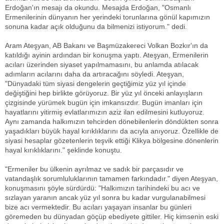
Erdoğan'ın mesajı da okundu. Mesajda Erdoğan, "Osmanlı
Ermenilerinin dünyanın her yerindeki torunlarına gönül kapımızın
sonuna kadar açık olduğunu da bilmenizi istiyorum." dedi.
Aram Ateşyan, AB Bakanı ve Başmüzakereci Volkan Bozkır'ın da
katıldığı ayinin ardından bir konuşma yaptı. Ateşyan, Ermenilerin
acıları üzerinden siyaset yapılmamasını, bu anlamda atılacak
adımların acılarını daha da artıracağını söyledi. Ateşyan,
"Dünyadaki tüm siyasi dengelerin geçtiğimiz yüz yıl içinde
değiştiğini hep birlikte görüyoruz. Bir yüz yıl önceki anlayışların
çizgisinde yürümek bugün için imkansızdır. Bugün imanları için
hayatlarını yitirmiş evlatlarımızın aziz ilan edilmesini kutluyoruz.
Aynı zamanda halkımızın tehcirden dönebilenlerin döndükten sonra
yaşadıkları büyük hayal kırıklıklarını da acıyla anıyoruz. Özellikle de
siyasi hesaplar gözetenlerin teşvik ettiği Klikya bölgesine dönenlerin
hayal kırıklıklarını." şeklinde konuştu.
"Ermeniler bu ülkenin ayrılmaz ve sadık bir parçasıdır ve
vatandaşlık sorumluluklarının tamamen farkındadır." diyen Ateşyan,
konuşmasını şöyle sürdürdü: "Halkımızın tarihindeki bu acı ve
sızlayan yaranın ancak yüz yıl sonra bu kadar vurgulanabilmesi
bize acı vermektedir. Bu acıları yaşayan insanlar bu günleri
göremeden bu dünyadan göçüp ebediyete gittiler. Hiç kimsenin eski