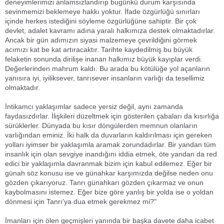
deneyimlerimizi anlamsızlandırıp bugünkü durum karşısında
sevinmemizi beklemeye hakkı yoktur. İfade özgürlüğü sınırları
içinde herkes istediğini söyleme özgürlüğüne sahiptir. Bir çok
devlet, adalet kavramı adına yaralı halkımıza destek olmaktadırlar.
Ancak bir gün adımızın siyasi malzemeye çevrildiğini görmek
acımızı kat be kat artıracaktır. Tarihte kaydedilmiş bu büyük
felaketin sonunda dirilişe inanan halkımız büyük kayıplar verdi.
Değerlerinden mahrum kaldı. Bu arada bu kötülüğe yol açanların
yanısıra iyi, iyiliksever, tanrısever insanların varlığı da tesellimiz
olmaktadır.
İntikamcı yaklaşımlar sadece yersiz değil, aynı zamanda
faydasızdırlar. İlişkileri düzeltmek için gösterilen çabaları da kısırlığa
sürüklerler. Dünyada bu kısır döngülerden memnun olanların
varlığından eminiz. İki halk da duvarların kaldırılması için gereken
yolları iyimser bir yaklaşımla aramak zorundadırlar. Bir yandan tüm
insanlık için olan sevgiye inandığını iddia etmek, öte yandan da red
edici bir yaklaşımla davranmak bizim için kabul edilemez. Eğer bir
günah söz konusu ise ve günahkar karşımızda değilse neden onu
gözden çıkarıyoruz. Tanrı günahkarı gözden çıkarmaz ve onun
kaybolmasını istemez. Eğer bize göre yanlış bir yolda ise o yoldan
dönmesi için Tanrı'ya dua etmek gerekmez mi?"
İmanları için ölen geçmişleri yanında bir başka davete daha icabet