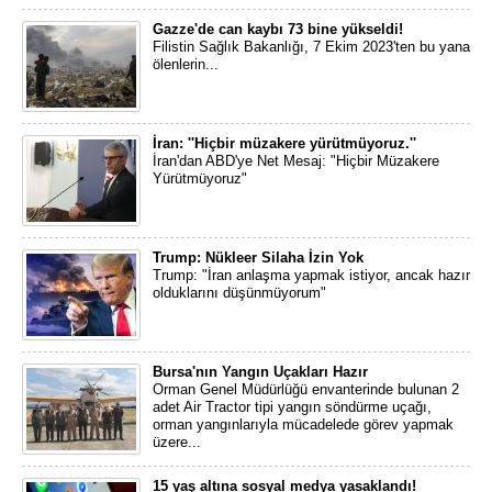
Gazze'de can kaybı 73 bine yükseldi!
Filistin Sağlık Bakanlığı, 7 Ekim 2023'ten bu yana
ölenlerin...
İran: ''Hiçbir müzakere yürütmüyoruz.''
İran'dan ABD'ye Net Mesaj: "Hiçbir Müzakere
Yürütmüyoruz"
Trump: Nükleer Silaha İzin Yok
Trump: "İran anlaşma yapmak istiyor, ancak hazır
olduklarını düşünmüyorum"
Bursa'nın Yangın Uçakları Hazır
Orman Genel Müdürlüğü envanterinde bulunan 2
adet Air Tractor tipi yangın söndürme uçağı,
orman yangınlarıyla mücadelede görev yapmak
üzere...
15 yaş altına sosyal medya yasaklandı!