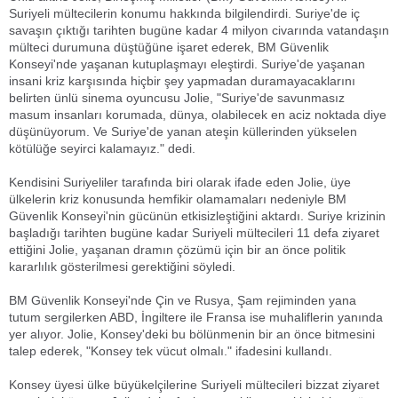
Suriyeli mültecilerin konumu hakkında bilgilendirdi. Suriye'de iç
savaşın çıktığı tarihten bugüne kadar 4 milyon civarında vatandaşın
mülteci durumuna düştüğüne işaret ederek, BM Güvenlik
Konseyi'nde yaşanan kutuplaşmayı eleştirdi. Suriye'de yaşanan
insani kriz karşısında hiçbir şey yapmadan duramayacaklarını
belirten ünlü sinema oyuncusu Jolie, "Suriye'de savunmasız
masum insanları korumada, dünya, olabilecek en aciz noktada diye
düşünüyorum. Ve Suriye'de yanan ateşin küllerinden yükselen
kötülüğe seyirci kalamayız." dedi.
Kendisini Suriyeliler tarafında biri olarak ifade eden Jolie, üye
ülkelerin kriz konusunda hemfikir olamamaları nedeniyle BM
Güvenlik Konseyi'nin gücünün etkisizleştiğini aktardı. Suriye krizinin
başladığı tarihten bugüne kadar Suriyeli mültecileri 11 defa ziyaret
ettiğini Jolie, yaşanan dramın çözümü için bir an önce politik
kararlılık gösterilmesi gerektiğini söyledi.
BM Güvenlik Konseyi'nde Çin ve Rusya, Şam rejiminden yana
tutum sergilerken ABD, İngiltere ile Fransa ise muhaliflerin yanında
yer alıyor. Jolie, Konsey'deki bu bölünmenin bir an önce bitmesini
talep ederek, "Konsey tek vücut olmalı." ifadesini kullandı.
Konsey üyesi ülke büyükelçilerine Suriyeli mültecileri bizzat ziyaret