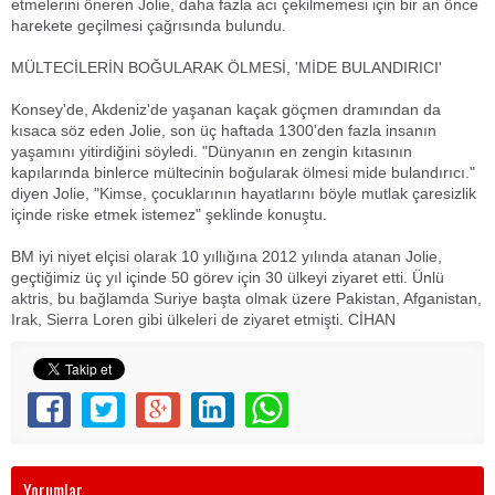
etmelerini öneren Jolie, daha fazla acı çekilmemesi için bir an önce
harekete geçilmesi çağrısında bulundu.
MÜLTECİLERİN BOĞULARAK ÖLMESİ, 'MİDE BULANDIRICI'
Konsey'de, Akdeniz'de yaşanan kaçak göçmen dramından da
kısaca söz eden Jolie, son üç haftada 1300'den fazla insanın
yaşamını yitirdiğini söyledi. "Dünyanın en zengin kıtasının
kapılarında binlerce mültecinin boğularak ölmesi mide bulandırıcı."
diyen Jolie, "Kimse, çocuklarının hayatlarını böyle mutlak çaresizlik
içinde riske etmek istemez" şeklinde konuştu.
BM iyi niyet elçisi olarak 10 yıllığına 2012 yılında atanan Jolie,
geçtiğimiz üç yıl içinde 50 görev için 30 ülkeyi ziyaret etti. Ünlü
aktris, bu bağlamda Suriye başta olmak üzere Pakistan, Afganistan,
Irak, Sierra Loren gibi ülkeleri de ziyaret etmişti. CİHAN
Yorumlar