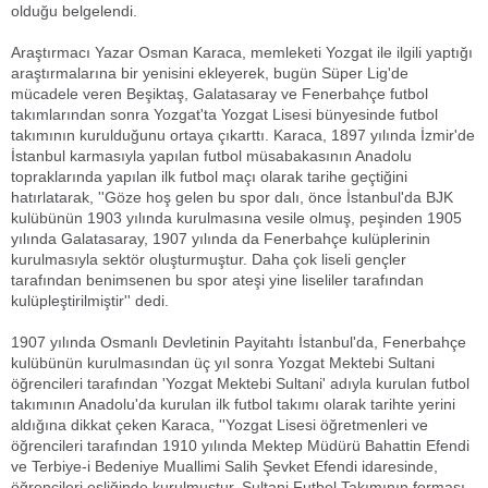
olduğu belgelendi.
Araştırmacı Yazar Osman Karaca, memleketi Yozgat ile ilgili yaptığı
araştırmalarına bir yenisini ekleyerek, bugün Süper Lig'de
mücadele veren Beşiktaş, Galatasaray ve Fenerbahçe futbol
takımlarından sonra Yozgat'ta Yozgat Lisesi bünyesinde futbol
takımının kurulduğunu ortaya çıkarttı. Karaca, 1897 yılında İzmir'de
İstanbul karmasıyla yapılan futbol müsabakasının Anadolu
topraklarında yapılan ilk futbol maçı olarak tarihe geçtiğini
hatırlatarak, ''Göze hoş gelen bu spor dalı, önce İstanbul'da BJK
kulübünün 1903 yılında kurulmasına vesile olmuş, peşinden 1905
yılında Galatasaray, 1907 yılında da Fenerbahçe kulüplerinin
kurulmasıyla sektör oluşturmuştur. Daha çok liseli gençler
tarafından benimsenen bu spor ateşi yine liseliler tarafından
kulüpleştirilmiştir'' dedi.
1907 yılında Osmanlı Devletinin Payitahtı İstanbul'da, Fenerbahçe
kulübünün kurulmasından üç yıl sonra Yozgat Mektebi Sultani
öğrencileri tarafından 'Yozgat Mektebi Sultani' adıyla kurulan futbol
takımının Anadolu'da kurulan ilk futbol takımı olarak tarihte yerini
aldığına dikkat çeken Karaca, ''Yozgat Lisesi öğretmenleri ve
öğrencileri tarafından 1910 yılında Mektep Müdürü Bahattin Efendi
ve Terbiye-i Bedeniye Muallimi Salih Şevket Efendi idaresinde,
öğrencileri eşliğinde kurulmuştur. Sultani Futbol Takımının forması,