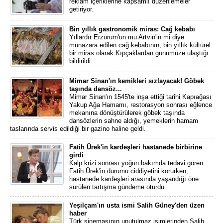
reklam içeriklerine kapsamlı düzenlemeler
getiriyor.
Bin yıllık gastronomik miras: Cağ kebabı
Yıllardır Erzurum'un mu Artvin'in mi diye
münazara edilen cağ kebabının, bin yıllık kültürel
bir miras olarak Kıpçaklardan günümüze ulaştığı
bildirildi.
Mimar Sinan'ın kemikleri sızlayacak! Göbek
taşında dansöz...
Mimar Sinan'ın 1545'te inşa ettiği tarihi Kapıağası
Yakup Ağa Hamamı, restorasyon sonrası eğlence
mekanına dönüştürülerek göbek taşında
dansözlerin sahne aldığı, yemeklerin hamam
taslarında servis edildiği bir gazino haline geldi.
Fatih Ürek'in kardeşleri hastanede birbirine
girdi
Kalp krizi sonrası yoğun bakımda tedavi gören
Fatih Ürek'in durumu ciddiyetini korurken,
hastanede kardeşleri arasında yaşandığı öne
sürülen tartışma gündeme oturdu.
Yeşilçam'ın usta ismi Salih Güney'den üzen
haber
Türk sinemasının unutulmaz isimlerinden Salih