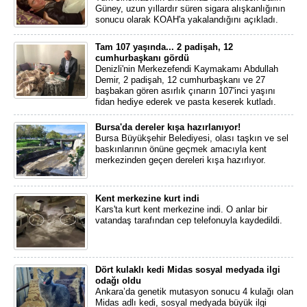
Güney, uzun yıllardır süren sigara alışkanlığının
sonucu olarak KOAH'a yakalandığını açıkladı.
Tam 107 yaşında... 2 padişah, 12
cumhurbaşkanı gördü
Denizli'nin Merkezefendi Kaymakamı Abdullah
Demir, 2 padişah, 12 cumhurbaşkanı ve 27
başbakan gören asırlık çınarın 107'inci yaşını
fidan hediye ederek ve pasta keserek kutladı.
Bursa'da dereler kışa hazırlanıyor!
Bursa Büyükşehir Belediyesi, olası taşkın ve sel
baskınlarının önüne geçmek amacıyla kent
merkezinden geçen dereleri kışa hazırlıyor.
Kent merkezine kurt indi
Kars'ta kurt kent merkezine indi. O anlar bir
vatandaş tarafından cep telefonuyla kaydedildi.
Dört kulaklı kedi Midas sosyal medyada ilgi
odağı oldu
Ankara’da genetik mutasyon sonucu 4 kulağı olan
Midas adlı kedi, sosyal medyada büyük ilgi