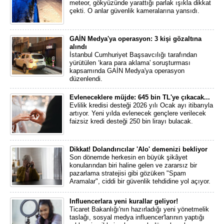
meteor, gökyüzünde yarattığı parlak ışıkla dikkat
çekti. O anlar güvenlik kameralarına yansıdı.
GAİN Medya'ya operasyon: 3 kişi gözaltına
alındı
İstanbul Cumhuriyet Başsavcılığı tarafından
yürütülen ‘kara para aklama' soruşturması
kapsamında GAİN Medya'ya operasyon
düzenlendi.
Evleneceklere müjde: 645 bin TL'ye çıkacak...
Evlilik kredisi desteği 2026 yılı Ocak ayı itibarıyla
artıyor. Yeni yılda evlenecek gençlere verilecek
faizsiz kredi desteği 250 bin lirayı bulacak.
Dikkat! Dolandırıcılar 'Alo' demenizi bekliyor
Son dönemde herkesin en büyük şikâyet
konularından biri haline gelen ve zararsız bir
pazarlama stratejisi gibi gözüken "Spam
Aramalar", ciddi bir güvenlik tehdidine yol açıyor.
Influencerlara yeni kurallar geliyor!
Ticaret Bakanlığı'nın hazırladığı yeni yönetmelik
taslağı, sosyal medya influencer'larının yaptığı