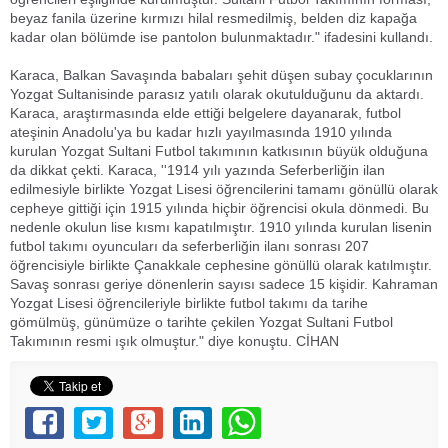
beyaz fanila üzerine kırmızı hilal resmedilmiş, belden diz kapağa
kadar olan bölümde ise pantolon bulunmaktadır." ifadesini kullandı.
Karaca, Balkan Savaşında babaları şehit düşen subay çocuklarının
Yozgat Sultanisinde parasız yatılı olarak okutulduğunu da aktardı.
Karaca, araştırmasında elde ettiği belgelere dayanarak, futbol
ateşinin Anadolu'ya bu kadar hızlı yayılmasında 1910 yılında
kurulan Yozgat Sultani Futbol takımının katkısının büyük olduğuna
da dikkat çekti. Karaca, ''1914 yılı yazında Seferberliğin ilan
edilmesiyle birlikte Yozgat Lisesi öğrencilerini tamamı gönüllü olarak
cepheye gittiği için 1915 yılında hiçbir öğrencisi okula dönmedi. Bu
nedenle okulun lise kısmı kapatılmıştır. 1910 yılında kurulan lisenin
futbol takımı oyuncuları da seferberliğin ilanı sonrası 207
öğrencisiyle birlikte Çanakkale cephesine gönüllü olarak katılmıştır.
Savaş sonrası geriye dönenlerin sayısı sadece 15 kişidir. Kahraman
Yozgat Lisesi öğrencileriyle birlikte futbol takımı da tarihe
gömülmüş, günümüze o tarihte çekilen Yozgat Sultani Futbol
Takımının resmi ışık olmuştur." diye konuştu. CİHAN