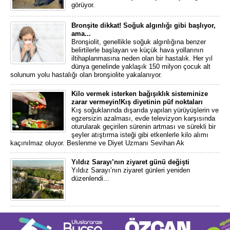
görüyor.
Bronşite dikkat! Soğuk algınlığı gibi başlıyor,
ama...
Bronşiolit, genellikle soğuk algınlığına benzer
belirtilerle başlayan ve küçük hava yollarının
iltihaplanmasına neden olan bir hastalık. Her yıl
dünya genelinde yaklaşık 150 milyon çocuk alt
solunum yolu hastalığı olan bronşiolite yakalanıyor.
Kilo vermek isterken bağışıklık sisteminize
zarar vermeyin!Kış diyetinin püf noktaları
Kış soğuklarında dışarıda yapılan yürüyüşlerin ve
egzersizin azalması, evde televizyon karşısında
oturularak geçirilen sürenin artması ve sürekli bir
şeyler atıştırma isteği gibi etkenlerle kilo alımı
kaçınılmaz oluyor. Beslenme ve Diyet Uzmanı Sevihan Ak
Yıldız Sarayı’nın ziyaret günü değişti
Yıldız Sarayı’nın ziyaret günleri yeniden
düzenlendi...