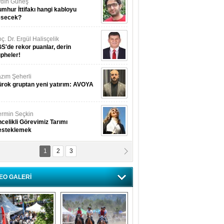
dın Güneş
mhur İttifakı hangi kabloyu
esecek?
ç. Dr. Ergül Halisçelik
S'de rekor puanlar, derin
pheler!
zım Şeherli
rok gruptan yeni yatırım: AVOYA
rmin Seçkin
celikli Görevimiz Tarımı
esteklemek
1
2
3
USUF BEREKET
kkat! Havalar ısınıyor!
EO GALERİ
lüfer Menekli Buzcular
z Hiç Kelebeklerin Sesini
uydunuz Mu?