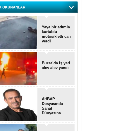
K OKUNANLAR
Yaya bir adımla
kurtuldu
motosikletli can
verdi
Bursa’da iş yeri
alev alev yandı
AHBAP
Dosyasında
Sanat
Dünyasına
Uzanan
Transferler