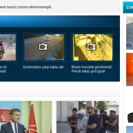
ere henüz yorum eklenmemiştir.
ÇO
n At
Kontrolden çıkıp takla attı.
Böyle hırsızlık görülmedi!
esti
Peruk takıp şort giydi