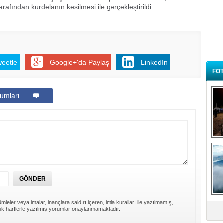
afından kurdelanın kesilmesi ile gerçekleştirildi.
weetle
Google+'da Paylaş
LinkedIn
FOT
umları
B
t
mleler veya imalar, inançlara saldırı içeren, imla kuralları ile yazılmamış,
k harflerle yazılmış yorumlar onaylanmamaktadır.