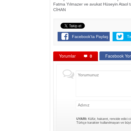
Fatma Yılmazer ve avukat Hüseyin Ataol tar
CİHAN
Facebook'ta Paylaş
T
Yorumlar
0
Facebook Yor
UYARI:
Küfür, hakaret, rencide edici cü
Türkçe karakter kullanılmayan ve büyü