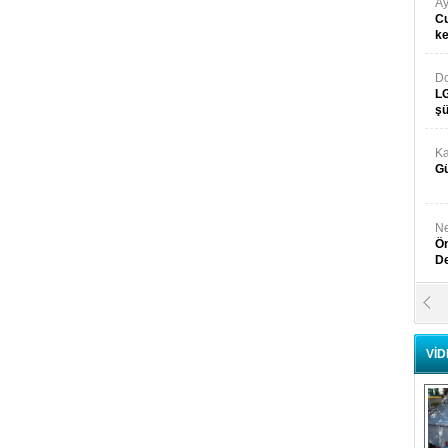
Ay
Cu
k
Do
LG
şü
Ka
Gü
Ne
Ön
D
Y
Di
VİD
Ni
Si
D