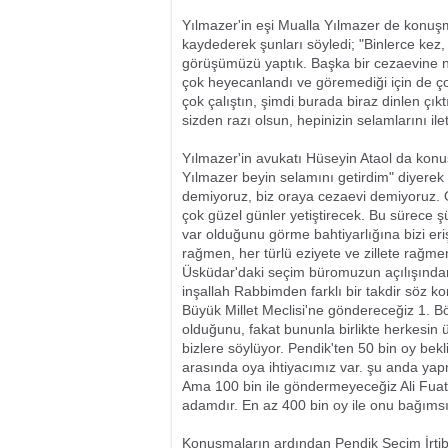
Yılmazer'in eşi Mualla Yılmazer de konuşm
kaydederek şunları söyledi; "Binlerce kez,
görüşümüzü yaptık. Başka bir cezaevine nak
çok heyecanlandı ve göremediği için de ço
çok çalıştın, şimdi burada biraz dinlen çı
sizden razı olsun, hepinizin selamlarını i
Yılmazer'in avukatı Hüseyin Ataol da konuş
Yılmazer beyin selamını getirdim" diyerek
demiyoruz, biz oraya cezaevi demiyoruz. O
çok güzel günler yetiştirecek. Bu sürece şü
var olduğunu görme bahtiyarlığına bizi eriş
rağmen, her türlü eziyete ve zillete rağmen
Üsküdar'daki seçim büromuzun açılışından
inşallah Rabbimden farklı bir takdir söz k
Büyük Millet Meclisi'ne göndereceğiz 1. 
olduğunu, fakat bununla birlikte herkesin üz
bizlere söylüyor. Pendik'ten 50 bin oy bekl
arasında oya ihtiyacımız var. şu anda yapm
Ama 100 bin ile göndermeyeceğiz Ali Fuat a
adamdır. En az 400 bin oy ile onu bağımsız
Konuşmaların ardından Pendik Seçim İrtibat