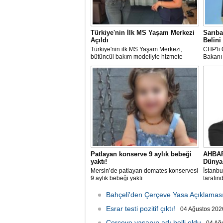
Türkiye'nin İlk MS Yaşam Merkezi
Sarıba
Açıldı
Belini
Türkiye'nin ilk MS Yaşam Merkezi,
CHP'li 
bütüncül bakım modeliyle hizmete
Bakanı 
başladı
Mehmet
çiftçini
Patlayan konserve 9 aylık bebeği
AHBAP
yaktı!
Dünyas
Mersin’de patlayan domates konservesi
İstanbu
9 aylık bebeği yaktı
tarafın
iddiasıy
Bahçeli'den Çerçeve Yasa Açıklamas
Esrar testi pozitif çıktı!
04 Ağustos 2026
Çerçeve yasanın adı belli oldu