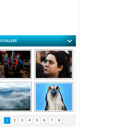
O GALERİ
ursa'da deprem 
Özlem ve minnetle 
atbikatı gerçeğini 
anıyoruz
aratmadı
Bursa'dan 
Balık Kartalı 
büyüleyen 
Bursa’da 
1
2
3
4
5
6
7
8
fotoğraflar
görüntülendi