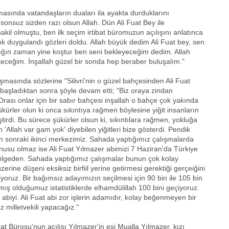
asında vatandaşların duaları ila ayakta durduklarını
 sonsuz sizden razı olsun Allah. Dün Ali Fuat Bey ile
il olmuştu, ben ilk seçim irtibat büromuzun açılışını anlatınca
k duygulandı gözleri doldu. Allah büyük dedim Ali Fuat bey, sen
ktığın zaman yine koştur ben seni bekleyeceğim dedim. Allah
leteceğim. İnşallah güzel bir sonda hep beraber buluşalım."
masında sözlerine "Silivri'nin o güzel bahçesinden Ali Fuat
 başladıktan sonra şöyle devam etti; "Biz oraya zindan
rası onlar için bir sabır bahçesi inşallah o bahçe çok yakında
kürler olun ki onca sıkıntıya rağmen böylesine yiğit insanların
tirdi. Bu sürece şükürler olsun ki, sıkıntılara rağmen, yokluğa
 'Allah var gam yok' diyebilen yiğitleri bize gösterdi. Pendik
 sonraki ikinci merkezimiz. Sahada yaptığımız çalışmalarda
onusu olmaz ise Ali Fuat Yılmazer abimizi 7 Haziran'da Türkiye
Bölgeden. Sahada yaptığımız çalışmalar bunun çok kolay
erine düşeni eksiksiz birfiil yerine getirmesi gerektiği gerçeiğini
iyoruz. Bir bağımsız adayımızın seçilmesi için 90 bin ile 105 bin
ış olduğumuz istatistiklerde elhamdülillah 100 bini geçiyoruz.
biyi. Ali Fuat abi zor işlerin adamıdır, kolay beğenmeyen bir
 milletvekili yapacağız."
 Bürosu'nun açılışı Yılmazer'in eşi Mualla Yılmazer, kızı