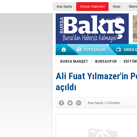
Ana Sayfa
Günün Haberleri
Arşiv
Siten
BURSA MANŞET
BURSASPOR
EDİTÖR
Ali Fuat Yılmazer'in P
açıldı
Ana Sayfa
»
Gündem