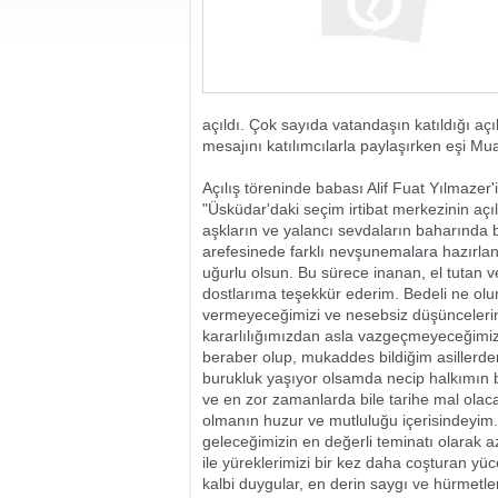
açıldı. Çok sayıda vatandaşın katıldığı aç
mesajını katılımcılarla paylaşırken eşi Mu
Açılış töreninde babası Alif Fuat Yılmazer
"Üsküdar'daki seçim irtibat merkezinin açıl
aşkların ve yalancı sevdaların baharında b
arefesinede farklı nevşunemalara hazırlan
uğurlu olsun. Bu sürece inanan, el tutan 
dostlarıma teşekkür ederim. Bedeli ne olur
vermeyeceğimizi ve nesebsiz düşüncelerin
kararlılığımızdan asla vazgeçmeyeceğimiz
beraber olup, mukaddes bildiğim asillerde
burukluk yaşıyor olsamda necip halkımın 
ve en zor zamanlarda bile tarihe mal olaca
olmanın huzur ve mutluluğu içerisindeyim
geleceğimizin en değerli teminatı olarak az
ile yüreklerimizi bir kez daha coşturan y
kalbi duygular, en derin saygı ve hürmetle