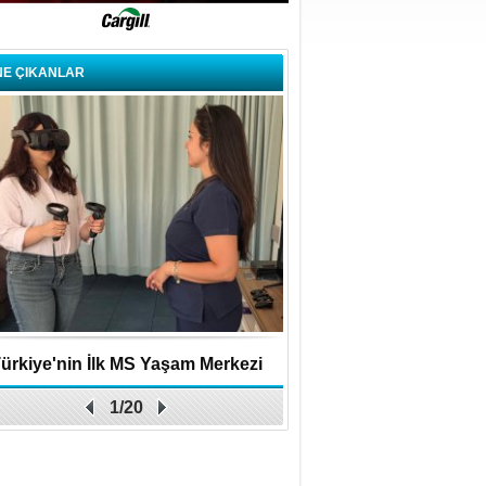
NE ÇIKANLAR
ürkiye'nin İlk MS Yaşam Merkezi
Uygulamalar yerini y
1/20
Açıldı
bırakıyor