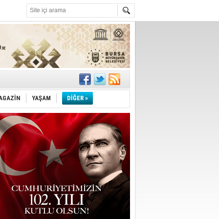
!
''
AGAZİN
YAŞAM
DİĞER »
ler