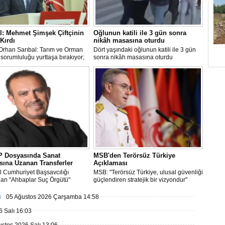
l: Mehmet Şimşek Çiftçinin
Oğlunun katili ile 3 gün sonra
 Kırdı
nikâh masasına oturdu
Orhan Sarıbal: Tarım ve Orman
Dört yaşındaki oğlunun katili ile 3 gün
sorumluluğu yurttaşa bırakıyor;
sonra nikâh masasına oturdu
 Şimşek enflasyonun değil,
n belini kırdı
 Dosyasında Sanat
MSB'den Terörsüz Türkiye
ına Uzanan Transferler
Açıklaması
l Cumhuriyet Başsavcılığı
MSB: "Terörsüz Türkiye, ulusal güvenliği
dan "Ahbaplar Suç Örgütü"
güçlendiren stratejik bir vizyondur"
la yürütülen...
ı
05 Ağustos 2026 Çarşamba 14:58
 Salı 16:03