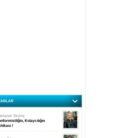
ZARLAR
amazan Sevinç
nformistliğin, Kolaycılığın
hikası !