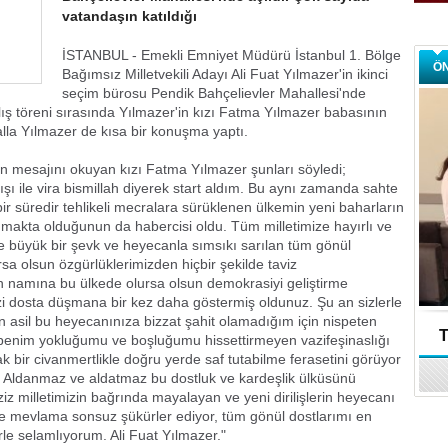
vatandaşın katıldığı
İSTANBUL - Emekli Emniyet Müdürü İstanbul 1. Bölge
Ö
Bağımsız Milletvekili Adayı Ali Fuat Yılmazer'in ikinci
seçim bürosu Pendik Bahçelievler Mahallesi'nde
ılış töreni sırasında Yılmazer'in kızı Fatma Yılmazer babasının
alla Yılmazer de kısa bir konuşma yaptı.
'in mesajını okuyan kızı Fatma Yılmazer şunları söyledi;
ışı ile vira bismillah diyerek start aldım. Bu aynı zamanda sahte
ir süredir tehlikeli mecralara sürüklenen ülkemin yeni baharların
makta olduğunun da habercisi oldu. Tüm milletimize hayırlı ve
ve büyük bir şevk ve heyecanla sımsıkı sarılan tüm gönül
sa olsun özgürlüklerimizden hiçbir şekilde taviz
 namına bu ülkede olursa olsun demokrasiyi geliştirme
i dosta düşmana bir kez daha göstermiş oldunuz. Şu an sizlerle
n asil bu heyecanınıza bizzat şahit olamadığım için nispeten
T
benim yokluğumu ve boşluğumu hissettirmeyen vazifeşinaslığı
k bir civanmertlikle doğru yerde saf tutabilme ferasetini görüyor
. Aldanmaz ve aldatmaz bu dostluk ve kardeşlik ülküsünü
iz milletimizin bağrında mayalayan ve yeni dirilişlerin heyecanı
üce mevlama sonsuz şükürler ediyor, tüm gönül dostlarımı en
rle selamlıyorum. Ali Fuat Yılmazer."