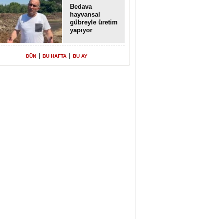
Bedava
hayvansal
gübreyle üretim
yapıyor
|
|
DÜN
BU HAFTA
BU AY