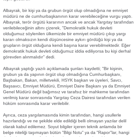
Albayrak, bir kişi ya da grubun örgüt olup olmadığına ne emniyet
müdürü ne de cumhurbaşkanının karar verebileceğine vurgu yaptı.
Albayrak, terör örgütü kararının ancak ve ancak Yargıtay tarafından
verilebileceğinin altını çizerek, "Demokratik hukuk devleti
olduğumuz söylenilen ülkemizde bir emniyet müdürü çıkıp yargı
kararı olmaksızın kendi düşüncesine aykırı gördüğü kişi ya da
grupların örgüt olduğuna kendi başına karar verebilmektedir. Eğer
demokratik hukuk devleti olduğumuz iddia ediliyorsa bu kişi derhal
görevden alınmalıdır" dedi.
Albayrak yaptığı yazılı açıklamada şunları kaydetti; "Bir kişinin,
grubun ya da yapının örgüt olup olmadığına Cumhurbaşkanı,
Başbakan, Bakan, milletvekili, HSYK başkan ve üyeleri, Savcı,
Başsavcı, Emniyet Müdürü, Emniyet Daire Başkanı ya da Emniyet
Genel Müdürü değil bağımsız ve tarafsız bir mahkeme tarafından
verilmiş karar sonrasında Yargıtay Ceza Dairesi tarafından verilen
hüküm sonrasında karar verilebilir.
Ayrıca, ceza yargılamasında kimin tarafından, hangi usullerle
hazırlandığı ve ne şekilde elde edildiği belli olmayan yazılar delil
olarak kabul edilemez. Soyut bilgiler içeren teknik anlamda bir
belge niteliği taşımayan bütün "Bilgi Notu" ya da "Rapor"lar, hangi