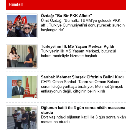
Gündem
Özdağ: “Bu Bir PKK Affıdır”
Ümit Özdağ: “Bu hafta TBMM’ye gelecek PKK
affı, Türkiye Cumhuriyeti’ni dönüştürecek sürecin
başlangıcıdır”
Türkiye'nin İlk MS Yaşam Merkezi Açıldı
Türkiye'nin ilk MS Yaşam Merkezi, bütüncül
bakım modeliyle hizmete başladı
Sarıbal: Mehmet Şimşek Çiftçinin Belini Kırdı
CHP'li Orhan Sarıbal: Tarım ve Orman Bakanı
sorumluluğu yurttaşa bırakıyor; Mehmet Şimşek
enflasyonun değil, çiftçinin belini kırdı
Oğlunun katili ile 3 gün sonra nikâh masasına
oturdu
Dört yaşındaki oğlunun katili ile 3 gün sonra nikâh
masasına oturdu