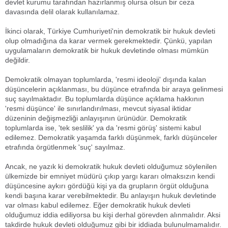
devlet kurumu tarafından hazırlanmış olursa olsun bir ceza
davasında delil olarak kullanılamaz.
İkinci olarak, Türkiye Cumhuriyeti'nin demokratik bir hukuk devleti
olup olmadığına da karar vermek gerekmektedir. Çünkü, yapılan
uygulamaların demokratik bir hukuk devletinde olması mümkün
değildir.
Demokratik olmayan toplumlarda, 'resmi ideoloji' dışında kalan
düşüncelerin açıklanması, bu düşünce etrafında bir araya gelinmesi
suç sayılmaktadır. Bu toplumlarda düşünce açıklama hakkının
'resmi düşünce' ile sınırlandırılması, mevcut siyasal iktidar
düzeninin değişmezliği anlayışının ürünüdür. Demokratik
toplumlarda ise, 'tek seslilik' ya da 'resmi görüş' sistemi kabul
edilemez. Demokratik yaşamda farklı düşünmek, farklı düşünceler
etrafında örgütlenmek 'suç' sayılmaz.
Ancak, ne yazık ki demokratik hukuk devleti olduğumuz söylenilen
ülkemizde bir emniyet müdürü çıkıp yargı kararı olmaksızın kendi
düşüncesine aykırı gördüğü kişi ya da grupların örgüt olduğuna
kendi başına karar verebilmektedir. Bu anlayışın hukuk devletinde
var olması kabul edilemez. Eğer demokratik hukuk devleti
olduğumuz iddia ediliyorsa bu kişi derhal görevden alınmalıdır. Aksi
takdirde hukuk devleti olduğumuz gibi bir iddiada bulunulmamalıdır.