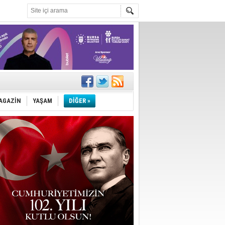
AGAZİN
YAŞAM
DİĞER »
şım
dırıyor
k”
ağladı