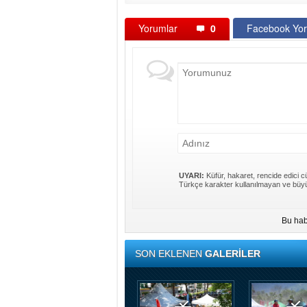
Yorumlar
0
Facebook Yor
UYARI:
Küfür, hakaret, rencide edici cü
Türkçe karakter kullanılmayan ve büyü
Bu hab
SON EKLENEN
GALERİLER