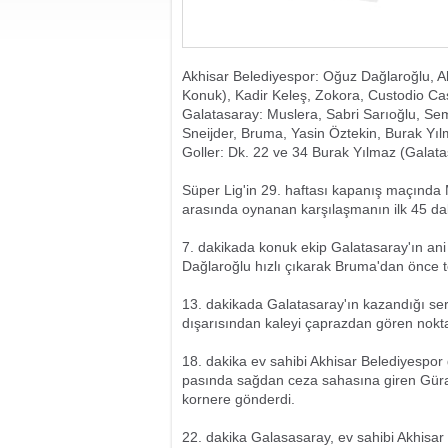
Akhisar Belediyespor: Oğuz Dağlaroğlu, A
Konuk), Kadir Keleş, Zokora, Custodio Cas
Galatasaray: Muslera, Sabri Sarıoğlu, Sem
Sneijder, Bruma, Yasin Öztekin, Burak Yı
Goller: Dk. 22 ve 34 Burak Yılmaz (Galat
Süper Lig'in 29. haftası kapanış maçında
arasında oynanan karşılaşmanın ilk 45 da
7. dakikada konuk ekip Galatasaray'ın ani
Dağlaroğlu hızlı çıkarak Bruma'dan önce t
13. dakikada Galatasaray'ın kazandığı serb
dışarısından kaleyi çaprazdan gören noktada
18. dakika ev sahibi Akhisar Belediyespor 
pasında sağdan ceza sahasına giren Güray
kornere gönderdi.
22. dakika Galasasaray, ev sahibi Akhisar