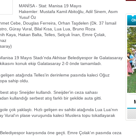
MANİSA - Stat: Manisa 19 Mayıs
Hakemler: Mustafa Kamil Abitoğlu, Adil Sinem, Asım
Yusuf Öz
Ö
hmet Cebe, Douglas Ferreira, Orhan Taşdelen (Dk. 37 İsmail
tro, Güray Vural, Bilal Kısa, Lua Lua, Bruno Roza
ih Kaya, Hakan Balta, Telles, Selçuk İnan, Emre Çolak,
lmaz
asaray)
 Manisa 19 Mayıs Stadı'nda Akhisar Belediyespor ile Galatasaray
kikasını konuk ekip Galatasaray 2-0 önde tamamladı.
 gelişen atağında Telles'in derinleme pasında kaleci Oğuz
opa sahip oldu.
est atışı Sneijder kullandı. Sneijder'in ceza sahası
n kullandığı serbest atış farklı bir şekilde auta gitti.
gole çok yaklaştı. Hızlı gelişen ev sahibi atağında Lua Lua'nın
 Vural'ın plase vuruşunda kaleci Muslera topu tokatlayarak
 Belediyespor karşısında öne geçti. Emre Çolak'ın pasında ceza