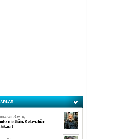
ZARLAR
amazan Sevinç
nformistliğin, Kolaycılığın
hikası !