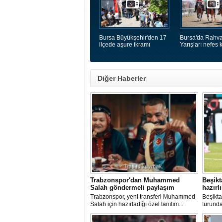
Bursa Büyükşehir'den 17
Bursa'da Rahva
ilçede aşure ikramı
Yarışları nefes k
Diğer Haberler
Trabzonspor'dan Muhammed
Beşikt
Salah göndermeli paylaşım
hazırl
Trabzonspor, yeni transferi Muhammed
Beşikta
Salah için hazırladığı özel tanıtım...
turunda
oynayac