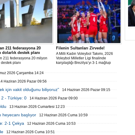
an 211 federasyona 20
Filenin Sultanları Zirvede!
 dolarlık destek planı
A Milli Kadın Voleybol Takımı, 2026
an 211 federasyona 20 milyon
Voleybol Milletler Ligi finalinde
k destek planı
karşılaştığı Brezilya’yı 3-1 mağlup
ederek şampiyon oldu.
muz 2026 Çarşamba 14:24
14 Haziran 2026 Pazar 09:56
 için vakit olduğunu biliyoruz"
14 Haziran 2026 Pazar 09:15
2 - Türkiye: 0
14 Haziran 2026 Pazar 09:00
oldu
13 Haziran 2026 Cumartesi 12:23
sı heyecanı başlıyor
12 Haziran 2026 Cuma 10:59
e: 2-1 Çekya
12 Haziran 2026 Cuma 10:53
de
12 Haziran 2026 Cuma 10:51