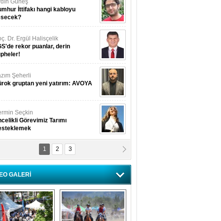
dın Güneş
mhur İttifakı hangi kabloyu
esecek?
ç. Dr. Ergül Halisçelik
S'de rekor puanlar, derin
pheler!
zım Şeherli
rok gruptan yeni yatırım: AVOYA
rmin Seçkin
celikli Görevimiz Tarımı
esteklemek
1
2
3
USUF BEREKET
kkat! Havalar ısınıyor!
EO GALERİ
lüfer Menekli Buzcular
z Hiç Kelebeklerin Sesini
uydunuz Mu?