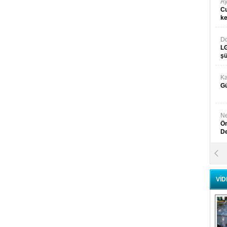
Ay
Cu
k
Do
LG
şü
Ka
Gü
Ne
Ön
D
Y
Di
VİD
Ni
Si
D