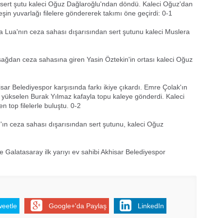
n sert şutu kaleci Oğuz Dağlaroğlu'ndan döndü. Kaleci Oğuz'dan
in yuvarlağı filelere göndererek takımı öne geçirdi: 0-1
a Lua'nın ceza sahası dışarısından sert şutunu kaleci Muslera
sağdan ceza sahasına giren Yasin Öztekin'in ortası kaleci Oğuz
ar Belediyespor karşısında farkı ikiye çıkardı. Emre Çolak'ın
iyi yükselen Burak Yılmaz kafayla topu kaleye gönderdi. Kaleci
top filelerle buluştu. 0-2
ın ceza sahası dışarısından sert şutunu, kaleci Oğuz
 Galatasaray ilk yarıyı ev sahibi Akhisar Belediyespor
weetle
Google+'da Paylaş
LinkedIn