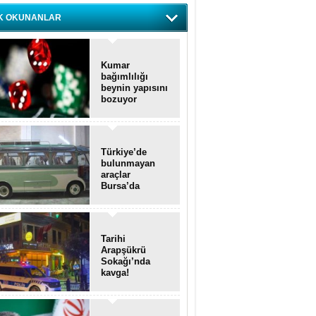
K OKUNANLAR
Kumar
bağımlılığı
beynin yapısını
bozuyor
Türkiye’de
bulunmayan
araçlar
Bursa’da
yenileniyor
Tarihi
Arapşükrü
Sokağı’nda
kavga!