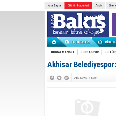
Ana Sayfa
Günün Haberleri
Arşiv
Siten
BURSA MANŞET
BURSASPOR
EDİTÖR
Akhisar Belediyespor: 
Ana Sayfa
»
Spor