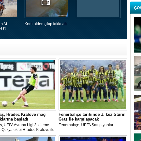
ÇO
n At
Kontrolden çıkıp takla attı.
esti
aş, Hradec Kralove maçı
Fenerbahçe tarihinde 3. kez Sturm
ıklarına başladı
Graz ile karşılaşacak
ş, UEFA Avrupa Ligi 3. eleme
Fenerbahçe, UEFA Şampiyonlar...
 Çekya ekibi Hradec Kralove ile
ağı...