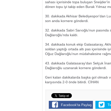
sahası içerisinde topa buluşan Sneijder'i
dönen topu iyi takip eden Burak Yılmaz meş
30. dakikada Akhisar Belediyespor'dan Lu
son anda kornere gönderdi.
32. dakikada Sabri Sarıoğlu'nun pasında 
Dağlaroğlu'nda kaldı.
34. dakikada konuk ekip Galasataray, Akhis
soldan yaptığı ortada altı pas içerisinde 
Oğuz Dağlaroğlu'nun müdahalesine rağmen 
43. dakikada Galatasaray'dan Selçuk İnan'
Dağlaroğlu uzanarak kornere gönderdi.
Geri kalan dakikalarda başka gol olmadı ve
karşısında 2-0 önde bitirdi. CİHAN
Facebook'ta Paylaş
T