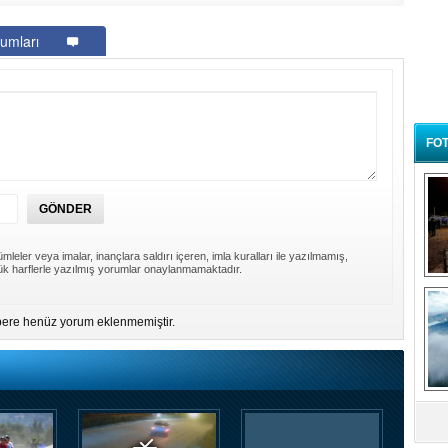
umları
FOT
mleler veya imalar, inançlara saldırı içeren, imla kuralları ile yazılmamış,
k harflerle yazılmış yorumlar onaylanmamaktadır.
B
t
ere henüz yorum eklenmemiştir.