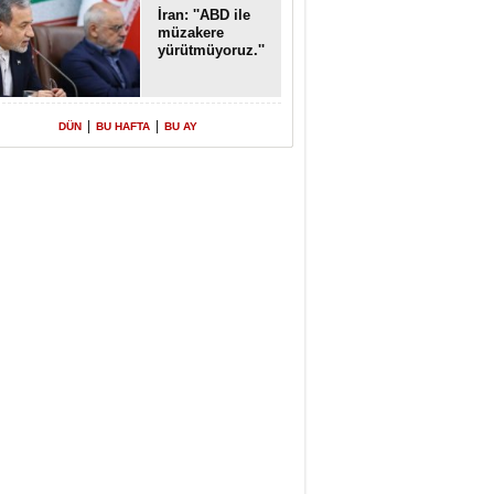
İran: ''ABD ile
müzakere
yürütmüyoruz.''
|
|
DÜN
BU HAFTA
BU AY