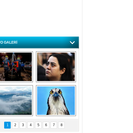
O GALERİ
ursa'da deprem 
Özlem ve minnetle 
atbikatı gerçeğini 
anıyoruz
aratmadı
Bursa'dan 
Balık Kartalı 
büyüleyen 
Bursa’da 
1
2
3
4
5
6
7
8
fotoğraflar
görüntülendi