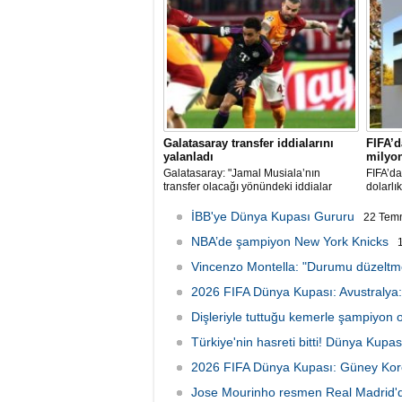
Galatasaray transfer iddialarını
FIFA’d
yalanladı
milyon
Galatasaray: "Jamal Musiala’nın
FIFA’d
transfer olacağı yönündeki iddialar
dolarlı
gerçek dışıdır"
İBB'ye Dünya Kupası Gururu
22 Tem
NBA’de şampiyon New York Knicks
Vincenzo Montella: "Durumu düzeltmek
2026 FIFA Dünya Kupası: Avustralya: 
Dişleriyle tuttuğu kemerle şampiyon 
Türkiye'nin hasreti bitti! Dünya Kupa
2026 FIFA Dünya Kupası: Güney Kor
Jose Mourinho resmen Real Madrid'