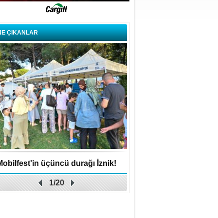
NE ÇIKANLAR
Mobilfest'in üçüncü durağı İznik!
Ülseratif kolitte gizli
1/20