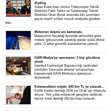
diyalog
Süper Kupa maçı öncesi Trabzonspor Teknik
Direktörü Fatih Tekke ve Galatasaray Teknik
Direktörü Okan Buruk arasında kilo üzerinden
geçen esprili sohbet sosyal medyada gündem
oldu.
Meteorun düşme anı kamerada
Malatya'nın Akçadağ ilçesinde atmosfere giren
meteor, gökyüzünde yarattığı parlak ışıkla dikkat
çekti. O anlar güvenlik kameralarına yansıdı.
GAİN Medya'ya operasyon: 3 kişi gözaltına
alındı
İstanbul Cumhuriyet Başsavcılığı tarafından
yürütülen ‘kara para aklama' soruşturması
kapsamında GAİN Medya'ya operasyon
düzenlendi.
Evleneceklere müjde: 645 bin TL'ye çıkacak...
Evlilik kredisi desteği 2026 yılı Ocak ayı itibarıyla
artıyor. Yeni yılda evlenecek gençlere verilecek
faizsiz kredi desteği 250 bin lirayı bulacak.