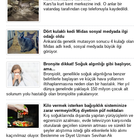
Kars'ta kurt kent merkezine indi. O anlar bir
vatandaş tarafından cep telefonuyla kaydedildi.
Dört kulaklı kedi Midas sosyal medyada ilgi
odağı oldu
Ankara’da genetik mutasyon sonucu 4 kulağı olan
Midas adlı kedi, sosyal medyada büyük ilgi
görüyor.
Bronşite dikkat! Soğuk algınlığı gibi başlıyor,
ama...
Bronşiolit, genellikle soğuk algınlığına benzer
belirtilerle başlayan ve küçük hava yollarının
iltihaplanmasına neden olan bir hastalık. Her yıl
dünya genelinde yaklaşık 150 milyon çocuk alt
solunum yolu hastalığı olan bronşiolite yakalanıyor.
Kilo vermek isterken bağışıklık sisteminize
zarar vermeyin!Kış diyetinin püf noktaları
Kış soğuklarında dışarıda yapılan yürüyüşlerin ve
egzersizin azalması, evde televizyon karşısında
oturularak geçirilen sürenin artması ve sürekli bir
şeyler atıştırma isteği gibi etkenlerle kilo alımı
kaçınılmaz oluyor. Beslenme ve Diyet Uzmanı Sevihan Ak