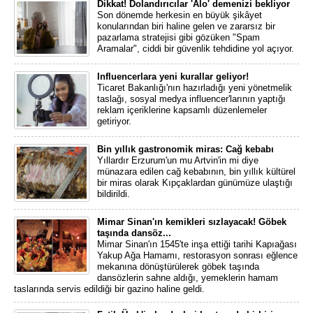
Dikkat! Dolandırıcılar 'Alo' demenizi bekliyor
Son dönemde herkesin en büyük şikâyet
konularından biri haline gelen ve zararsız bir
pazarlama stratejisi gibi gözüken "Spam
Aramalar", ciddi bir güvenlik tehdidine yol açıyor.
Influencerlara yeni kurallar geliyor!
Ticaret Bakanlığı'nın hazırladığı yeni yönetmelik
taslağı, sosyal medya influencer'larının yaptığı
reklam içeriklerine kapsamlı düzenlemeler
getiriyor.
Bin yıllık gastronomik miras: Cağ kebabı
Yıllardır Erzurum'un mu Artvin'in mi diye
münazara edilen cağ kebabının, bin yıllık kültürel
bir miras olarak Kıpçaklardan günümüze ulaştığı
bildirildi.
Mimar Sinan'ın kemikleri sızlayacak! Göbek
taşında dansöz...
Mimar Sinan'ın 1545'te inşa ettiği tarihi Kapıağası
Yakup Ağa Hamamı, restorasyon sonrası eğlence
mekanına dönüştürülerek göbek taşında
dansözlerin sahne aldığı, yemeklerin hamam
taslarında servis edildiği bir gazino haline geldi.