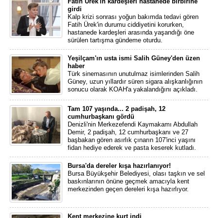
Fatih Ürek'in kardeşleri hastanede birbirine
girdi
Kalp krizi sonrası yoğun bakımda tedavi gören
Fatih Ürek'in durumu ciddiyetini korurken,
hastanede kardeşleri arasında yaşandığı öne
sürülen tartışma gündeme oturdu.
Yeşilçam'ın usta ismi Salih Güney'den üzen
haber
Türk sinemasının unutulmaz isimlerinden Salih
Güney, uzun yıllardır süren sigara alışkanlığının
sonucu olarak KOAH'a yakalandığını açıkladı.
Tam 107 yaşında... 2 padişah, 12
cumhurbaşkanı gördü
Denizli'nin Merkezefendi Kaymakamı Abdullah
Demir, 2 padişah, 12 cumhurbaşkanı ve 27
başbakan gören asırlık çınarın 107'inci yaşını
fidan hediye ederek ve pasta keserek kutladı.
Bursa'da dereler kışa hazırlanıyor!
Bursa Büyükşehir Belediyesi, olası taşkın ve sel
baskınlarının önüne geçmek amacıyla kent
merkezinden geçen dereleri kışa hazırlıyor.
Kent merkezine kurt indi