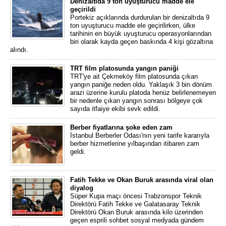
Denizaltıda 9 ton uyuşturucu madde ele
geçirildi
Portekiz açıklarında durdurulan bir denizaltıda 9
ton uyuşturucu madde ele geçirilirken, ülke
tarihinin en büyük uyuşturucu operasyonlarından
biri olarak kayda geçen baskında 4 kişi gözaltına
alındı.
TRT film platosunda yangın paniği
TRT'ye ait Çekmeköy film platosunda çıkan
yangın paniğe neden oldu. Yaklaşık 3 bin dönüm
arazi üzerine kurulu platoda henüz belirlenemeyen
bir nedenle çıkan yangın sonrası bölgeye çok
sayıda itfaiye ekibi sevk edildi.
Berber fiyatlarına şoke eden zam
İstanbul Berberler Odası'nın yeni tarife kararıyla
berber hizmetlerine yılbaşından itibaren zam
geldi.
Fatih Tekke ve Okan Buruk arasında viral olan
diyalog
Süper Kupa maçı öncesi Trabzonspor Teknik
Direktörü Fatih Tekke ve Galatasaray Teknik
Direktörü Okan Buruk arasında kilo üzerinden
geçen esprili sohbet sosyal medyada gündem