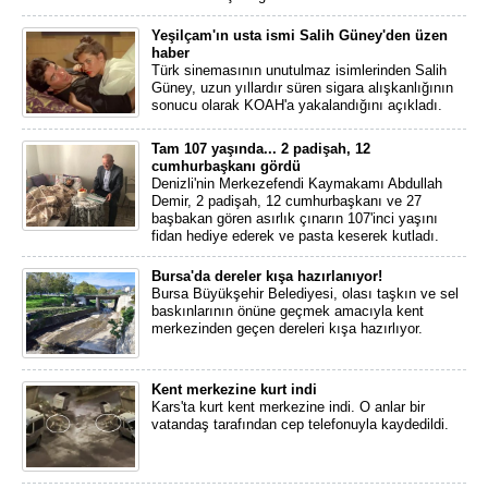
Yeşilçam'ın usta ismi Salih Güney'den üzen
haber
Türk sinemasının unutulmaz isimlerinden Salih
Güney, uzun yıllardır süren sigara alışkanlığının
sonucu olarak KOAH'a yakalandığını açıkladı.
Tam 107 yaşında... 2 padişah, 12
cumhurbaşkanı gördü
Denizli'nin Merkezefendi Kaymakamı Abdullah
Demir, 2 padişah, 12 cumhurbaşkanı ve 27
başbakan gören asırlık çınarın 107'inci yaşını
fidan hediye ederek ve pasta keserek kutladı.
Bursa'da dereler kışa hazırlanıyor!
Bursa Büyükşehir Belediyesi, olası taşkın ve sel
baskınlarının önüne geçmek amacıyla kent
merkezinden geçen dereleri kışa hazırlıyor.
Kent merkezine kurt indi
Kars'ta kurt kent merkezine indi. O anlar bir
vatandaş tarafından cep telefonuyla kaydedildi.