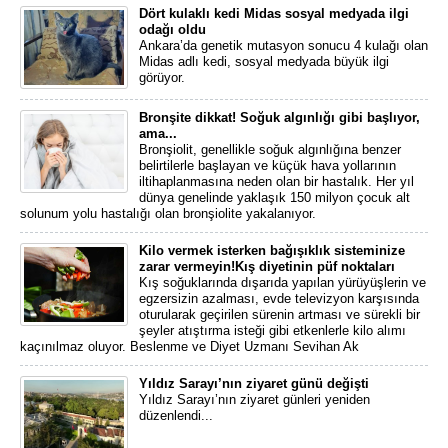
Dört kulaklı kedi Midas sosyal medyada ilgi
odağı oldu
Ankara’da genetik mutasyon sonucu 4 kulağı olan
Midas adlı kedi, sosyal medyada büyük ilgi
görüyor.
Bronşite dikkat! Soğuk algınlığı gibi başlıyor,
ama...
Bronşiolit, genellikle soğuk algınlığına benzer
belirtilerle başlayan ve küçük hava yollarının
iltihaplanmasına neden olan bir hastalık. Her yıl
dünya genelinde yaklaşık 150 milyon çocuk alt
solunum yolu hastalığı olan bronşiolite yakalanıyor.
Kilo vermek isterken bağışıklık sisteminize
zarar vermeyin!Kış diyetinin püf noktaları
Kış soğuklarında dışarıda yapılan yürüyüşlerin ve
egzersizin azalması, evde televizyon karşısında
oturularak geçirilen sürenin artması ve sürekli bir
şeyler atıştırma isteği gibi etkenlerle kilo alımı
kaçınılmaz oluyor. Beslenme ve Diyet Uzmanı Sevihan Ak
Yıldız Sarayı’nın ziyaret günü değişti
Yıldız Sarayı’nın ziyaret günleri yeniden
düzenlendi...