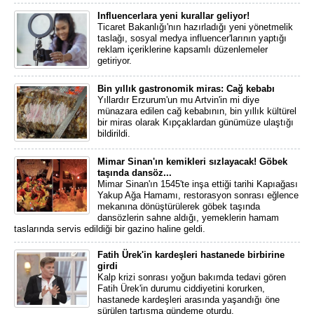
Influencerlara yeni kurallar geliyor!
Ticaret Bakanlığı'nın hazırladığı yeni yönetmelik
taslağı, sosyal medya influencer'larının yaptığı
reklam içeriklerine kapsamlı düzenlemeler
getiriyor.
Bin yıllık gastronomik miras: Cağ kebabı
Yıllardır Erzurum'un mu Artvin'in mi diye
münazara edilen cağ kebabının, bin yıllık kültürel
bir miras olarak Kıpçaklardan günümüze ulaştığı
bildirildi.
Mimar Sinan'ın kemikleri sızlayacak! Göbek
taşında dansöz...
Mimar Sinan'ın 1545'te inşa ettiği tarihi Kapıağası
Yakup Ağa Hamamı, restorasyon sonrası eğlence
mekanına dönüştürülerek göbek taşında
dansözlerin sahne aldığı, yemeklerin hamam
taslarında servis edildiği bir gazino haline geldi.
Fatih Ürek'in kardeşleri hastanede birbirine
girdi
Kalp krizi sonrası yoğun bakımda tedavi gören
Fatih Ürek'in durumu ciddiyetini korurken,
hastanede kardeşleri arasında yaşandığı öne
sürülen tartışma gündeme oturdu.