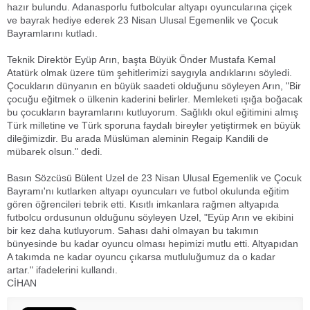
hazır bulundu. Adanasporlu futbolcular altyapı oyuncularına çiçek
ve bayrak hediye ederek 23 Nisan Ulusal Egemenlik ve Çocuk
Bayramlarını kutladı.
Teknik Direktör Eyüp Arın, başta Büyük Önder Mustafa Kemal
Atatürk olmak üzere tüm şehitlerimizi saygıyla andıklarını söyledi.
Çocukların dünyanın en büyük saadeti olduğunu söyleyen Arın, "Bir
çocuğu eğitmek o ülkenin kaderini belirler. Memleketi ışığa boğacak
bu çocukların bayramlarını kutluyorum. Sağlıklı okul eğitimini almış
Türk milletine ve Türk sporuna faydalı bireyler yetiştirmek en büyük
dileğimizdir. Bu arada Müslüman aleminin Regaip Kandili de
mübarek olsun." dedi.
Basın Sözcüsü Bülent Uzel de 23 Nisan Ulusal Egemenlik ve Çocuk
Bayramı'nı kutlarken altyapı oyuncuları ve futbol okulunda eğitim
gören öğrencileri tebrik etti. Kısıtlı imkanlara rağmen altyapıda
futbolcu ordusunun olduğunu söyleyen Uzel, "Eyüp Arın ve ekibini
bir kez daha kutluyorum. Sahası dahi olmayan bu takımın
bünyesinde bu kadar oyuncu olması hepimizi mutlu etti. Altyapıdan
A takımda ne kadar oyuncu çıkarsa mutluluğumuz da o kadar
artar." ifadelerini kullandı.
CİHAN