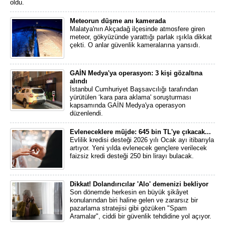
oldu.
Meteorun düşme anı kamerada
Malatya'nın Akçadağ ilçesinde atmosfere giren
meteor, gökyüzünde yarattığı parlak ışıkla dikkat
çekti. O anlar güvenlik kameralarına yansıdı.
GAİN Medya'ya operasyon: 3 kişi gözaltına
alındı
İstanbul Cumhuriyet Başsavcılığı tarafından
yürütülen ‘kara para aklama' soruşturması
kapsamında GAİN Medya'ya operasyon
düzenlendi.
Evleneceklere müjde: 645 bin TL'ye çıkacak...
Evlilik kredisi desteği 2026 yılı Ocak ayı itibarıyla
artıyor. Yeni yılda evlenecek gençlere verilecek
faizsiz kredi desteği 250 bin lirayı bulacak.
Dikkat! Dolandırıcılar 'Alo' demenizi bekliyor
Son dönemde herkesin en büyük şikâyet
konularından biri haline gelen ve zararsız bir
pazarlama stratejisi gibi gözüken "Spam
Aramalar", ciddi bir güvenlik tehdidine yol açıyor.