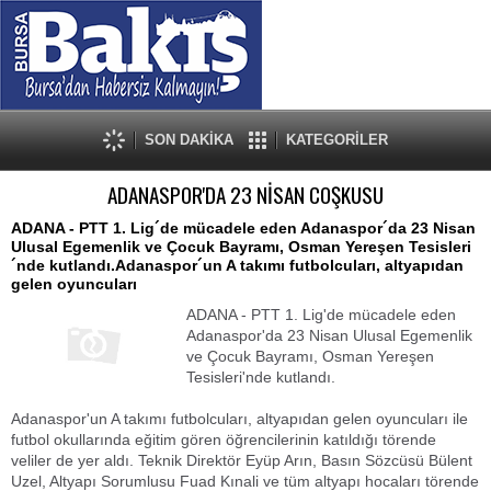
SON DAKİKA
KATEGORİLER
ADANASPOR'DA 23 NİSAN COŞKUSU
ADANA - PTT 1. Lig´de mücadele eden Adanaspor´da 23 Nisan
Ulusal Egemenlik ve Çocuk Bayramı, Osman Yereşen Tesisleri
´nde kutlandı.Adanaspor´un A takımı futbolcuları, altyapıdan
gelen oyuncuları
ADANA - PTT 1. Lig'de mücadele eden
Adanaspor'da 23 Nisan Ulusal Egemenlik
ve Çocuk Bayramı, Osman Yereşen
Tesisleri'nde kutlandı.
Adanaspor'un A takımı futbolcuları, altyapıdan gelen oyuncuları ile
futbol okullarında eğitim gören öğrencilerinin katıldığı törende
veliler de yer aldı. Teknik Direktör Eyüp Arın, Basın Sözcüsü Bülent
Uzel, Altyapı Sorumlusu Fuad Kınali ve tüm altyapı hocaları törende