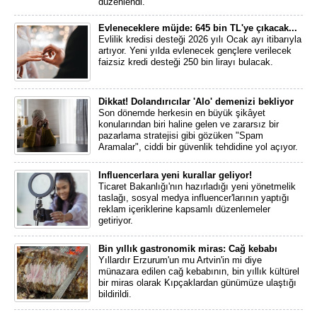
düzenlendi.
Evleneceklere müjde: 645 bin TL'ye çıkacak...
Evlilik kredisi desteği 2026 yılı Ocak ayı itibarıyla
artıyor. Yeni yılda evlenecek gençlere verilecek
faizsiz kredi desteği 250 bin lirayı bulacak.
Dikkat! Dolandırıcılar 'Alo' demenizi bekliyor
Son dönemde herkesin en büyük şikâyet
konularından biri haline gelen ve zararsız bir
pazarlama stratejisi gibi gözüken "Spam
Aramalar", ciddi bir güvenlik tehdidine yol açıyor.
Influencerlara yeni kurallar geliyor!
Ticaret Bakanlığı'nın hazırladığı yeni yönetmelik
taslağı, sosyal medya influencer'larının yaptığı
reklam içeriklerine kapsamlı düzenlemeler
getiriyor.
Bin yıllık gastronomik miras: Cağ kebabı
Yıllardır Erzurum'un mu Artvin'in mi diye
münazara edilen cağ kebabının, bin yıllık kültürel
bir miras olarak Kıpçaklardan günümüze ulaştığı
bildirildi.