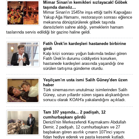
Mimar Sinan'ın kemikleri sızlayacak! Göbek
taşında dansöz...
Mimar Sinan'ın 1545'te inşa ettiği tarihi Kapıağası
Yakup Ağa Hamamı, restorasyon sonrası eğlence
mekanına dönüştürülerek göbek taşında
dansözlerin sahne aldığı, yemeklerin hamam
taslarında servis edildiği bir gazino haline geldi.
Fatih Ürek'in kardeşleri hastanede birbirine
girdi
Kalp krizi sonrası yoğun bakımda tedavi gören
Fatih Ürek'in durumu ciddiyetini korurken,
hastanede kardeşleri arasında yaşandığı öne
sürülen tartışma gündeme oturdu.
Yeşilçam'ın usta ismi Salih Güney'den üzen
haber
Türk sinemasının unutulmaz isimlerinden Salih
Güney, uzun yıllardır süren sigara alışkanlığının
sonucu olarak KOAH'a yakalandığını açıkladı.
Tam 107 yaşında... 2 padişah, 12
cumhurbaşkanı gördü
Denizli'nin Merkezefendi Kaymakamı Abdullah
Demir, 2 padişah, 12 cumhurbaşkanı ve 27
başbakan gören asırlık çınarın 107'inci yaşını
fidan hediye ederek ve pasta keserek kutladı.