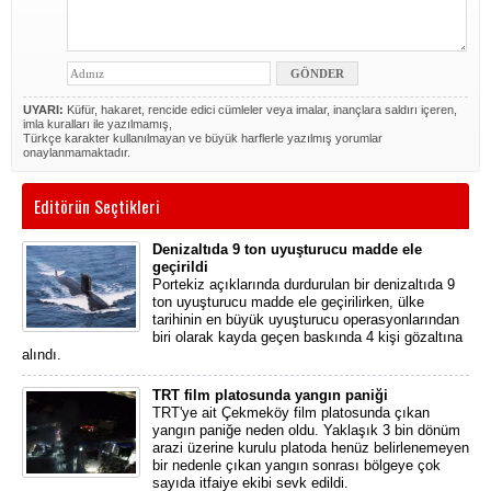
UYARI:
Küfür, hakaret, rencide edici cümleler veya imalar, inançlara saldırı içeren,
imla kuralları ile yazılmamış,
Türkçe karakter kullanılmayan ve büyük harflerle yazılmış yorumlar
onaylanmamaktadır.
Editörün Seçtikleri
Denizaltıda 9 ton uyuşturucu madde ele
geçirildi
Portekiz açıklarında durdurulan bir denizaltıda 9
ton uyuşturucu madde ele geçirilirken, ülke
tarihinin en büyük uyuşturucu operasyonlarından
biri olarak kayda geçen baskında 4 kişi gözaltına
alındı.
TRT film platosunda yangın paniği
TRT'ye ait Çekmeköy film platosunda çıkan
yangın paniğe neden oldu. Yaklaşık 3 bin dönüm
arazi üzerine kurulu platoda henüz belirlenemeyen
bir nedenle çıkan yangın sonrası bölgeye çok
sayıda itfaiye ekibi sevk edildi.