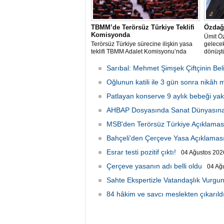
TBMM’de Terörsüz Türkiye Teklifi
Özdağ:
Komisyonda
Ümit Ö
Terörsüz Türkiye sürecine ilişkin yasa
gelecek
teklifi TBMM Adalet Komisyonu’nda
dönüştü
Sarıbal: Mehmet Şimşek Çiftçinin Beli
Oğlunun katili ile 3 gün sonra nikâh
Patlayan konserve 9 aylık bebeği yakt
AHBAP Dosyasında Sanat Dünyasına
MSB'den Terörsüz Türkiye Açıklamas
Bahçeli'den Çerçeve Yasa Açıklamas
Esrar testi pozitif çıktı!
04 Ağustos 2026
Çerçeve yasanın adı belli oldu
04 Ağ
Sahte Ekspertizle Vatandaşlık Vurgun
84 hâkim ve savcı meslekten çıkarıld