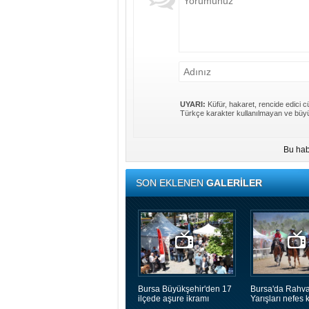
UYARI:
Küfür, hakaret, rencide edici cü
Türkçe karakter kullanılmayan ve büyü
Bu hab
SON EKLENEN
GALERİLER
Bursa Büyükşehir'den 17
Bursa'da Rahva
ilçede aşure ikramı
Yarışları nefes k