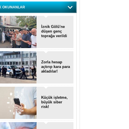
K OKUNANLAR
İznik Gölü'ne
düşen genç
toprağa verildi
Zorla hesap
açtırıp kara para
akladılar!
Küçük işletme,
büyük siber
risk!