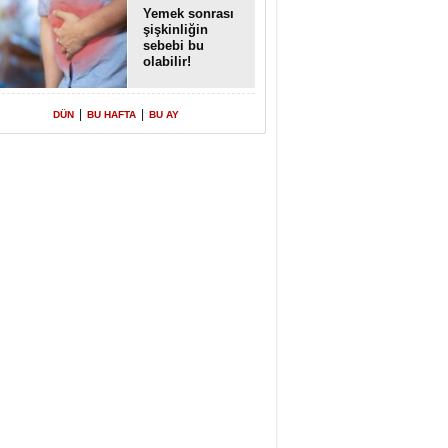
Yemek sonrası
şişkinliğin
sebebi bu
olabilir!
|
|
DÜN
BU HAFTA
BU AY