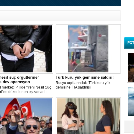
FOT
nesil suç örgütlerine"
Türk kuru yük gemisine saldırı!
k dev operasyon
Rusya açıklarındaki Türk kuru yük
B
l merkezli 4 ilde "Yeni Nesil Suç
gemisine İHA saldırısı
t
ri"ne düzenlenen eş zamanlı ...