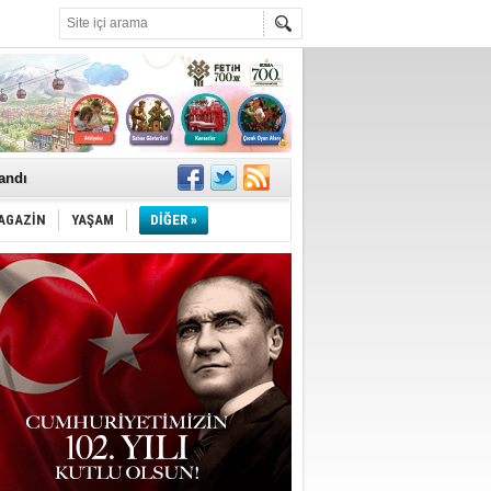
landı
AGAZİN
YAŞAM
DİĞER »