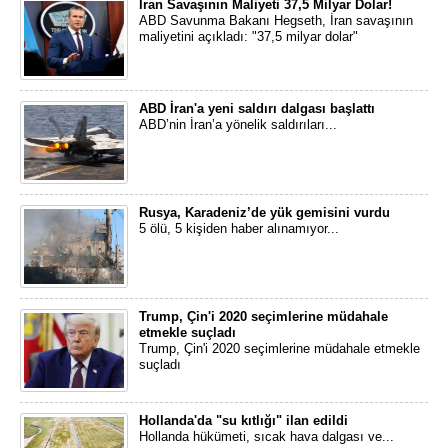
İran Savaşının Maliyeti 37,5 Milyar Dolar!
ABD Savunma Bakanı Hegseth, İran savaşının
maliyetini açıkladı: "37,5 milyar dolar"
ABD İran'a yeni saldırı dalgası başlattı
ABD’nin İran’a yönelik saldırıları...
Rusya, Karadeniz’de yük gemisini vurdu
5 ölü, 5 kişiden haber alınamıyor...
Trump, Çin'i 2020 seçimlerine müdahale
etmekle suçladı
Trump, Çin'i 2020 seçimlerine müdahale etmekle
suçladı
Hollanda'da "su kıtlığı" ilan edildi
Hollanda hükümeti, sıcak hava dalgası ve...