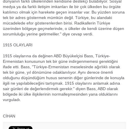
dünyanın farklı ülkelerinden kendisine destekçi bulabiliyor. Sosyal
medya ya da farklı iletişim imkanları ile bir çok ülkeden bu örgüte
katılımcı olmak için harekete geçen insanlar var. Bu yüzden soruna
tek bir adres göstermek mümkün değil. Türkiye, bu alandaki
mücadelede efor gösterenlerden birisi. Radikallerin Türkiye
üzerinden bölgeye geçmelerinde, o ülkeler de kendi üzerine düşen
sorumluluğu yerine getirmeliler." diye cevap verdi.
1915 OLAYLARI
1915 olaylarına da değinen ABD Büyükelçisi Bass, Türkiye-
Ermenistan konusunun tek bir güne indirgenmemesi gerektiğini
ifade etti. Bass, "Türkiye-Ermenistan meselesinde ağırlıklı olarak
tek bir güne, yıl dönümüne odaklanılıyor. Aynı derece önemli
olduğunu düşündüğüm husus senenin diğer günlerinde de konuyla
ilgili ne yapılabileceğini tartışmak. 1915 olaylarını anlamak adına
sair günleri de değerlendirmek gerekir." diyen Bass, ABD olarak
bölgede iki ülke ilişkilerinin normalleşmesinden yana olduklarını
vurguladı.
CİHAN