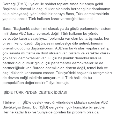
Derneği (DMD) üyeleri ile sohbet toplantısında bir araya geldi.
Başkanlık sistemi ile özgürlükler alanında herhangi bir daralmanın
olup olmayacağı yönündeki bir soruya Bass, Türk demokrasisinin
yapısına ancak Türk halkının karar vereceğini ifade etti.
Bass, "Başkanlık sistemi mi olacak ya da güçlü parlamenter sistem
mi? Buna ABD karar verecek değil. Türk halkının bu yönde
vereceğe karara saygılıyız. Toplumda var olan bu tartışmada, her
bireyin kendi özgür düşüncesini serbestçe dile getirebilmesinin
önemli olduğunu düşünüyorum. ABD'nin farklı idari yapılara sahip
çok sayıda müttefiki ve dost ülkeleri var. Sistem ve karakter olarak
çok farklı demokrasiler var. Güçlü başkanlık demokrasileri ile
partner olduğumuz gibi güçlü parlamenter demokrasiler ile de
partnerliğimiz var. Burada önemli olan sistem değil, temel hak ve
özgürlüklerin korunması esastır. Türkiye'deki başkanlık tartışmaları
de devam ettiği takdirde umuyorum ki Türk halkı da bu
perspektiften değerlendirir." diye konuştu.
IŞİD'E TÜRKİYE'DEN DESTEK İDDİASI
Türkiye'nin IŞİD'e destek verdiği yönündeki iddiaları sorulan ABD
Büyükelçisi Bass, "Bu (IŞİD) gerçekten çok komplike bir problem.
Her ne kadar Irak ve Suriye'de görülen bir problem olsa da