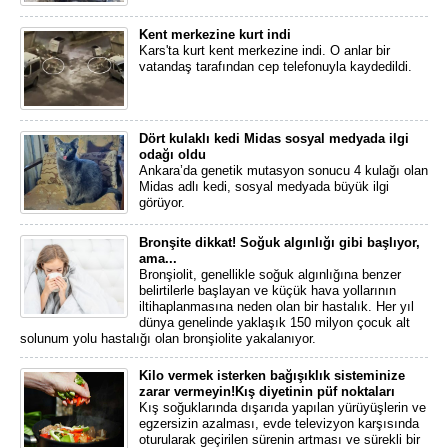
Kent merkezine kurt indi
Kars'ta kurt kent merkezine indi. O anlar bir
vatandaş tarafından cep telefonuyla kaydedildi.
Dört kulaklı kedi Midas sosyal medyada ilgi
odağı oldu
Ankara’da genetik mutasyon sonucu 4 kulağı olan
Midas adlı kedi, sosyal medyada büyük ilgi
görüyor.
Bronşite dikkat! Soğuk algınlığı gibi başlıyor,
ama...
Bronşiolit, genellikle soğuk algınlığına benzer
belirtilerle başlayan ve küçük hava yollarının
iltihaplanmasına neden olan bir hastalık. Her yıl
dünya genelinde yaklaşık 150 milyon çocuk alt
solunum yolu hastalığı olan bronşiolite yakalanıyor.
Kilo vermek isterken bağışıklık sisteminize
zarar vermeyin!Kış diyetinin püf noktaları
Kış soğuklarında dışarıda yapılan yürüyüşlerin ve
egzersizin azalması, evde televizyon karşısında
oturularak geçirilen sürenin artması ve sürekli bir