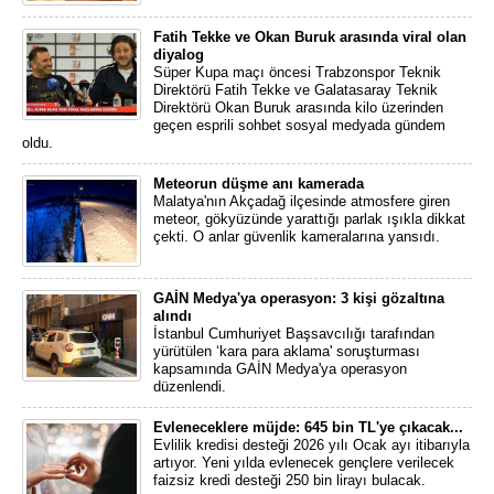
Fatih Tekke ve Okan Buruk arasında viral olan
diyalog
Süper Kupa maçı öncesi Trabzonspor Teknik
Direktörü Fatih Tekke ve Galatasaray Teknik
Direktörü Okan Buruk arasında kilo üzerinden
geçen esprili sohbet sosyal medyada gündem
oldu.
Meteorun düşme anı kamerada
Malatya'nın Akçadağ ilçesinde atmosfere giren
meteor, gökyüzünde yarattığı parlak ışıkla dikkat
çekti. O anlar güvenlik kameralarına yansıdı.
GAİN Medya'ya operasyon: 3 kişi gözaltına
alındı
İstanbul Cumhuriyet Başsavcılığı tarafından
yürütülen ‘kara para aklama' soruşturması
kapsamında GAİN Medya'ya operasyon
düzenlendi.
Evleneceklere müjde: 645 bin TL'ye çıkacak...
Evlilik kredisi desteği 2026 yılı Ocak ayı itibarıyla
artıyor. Yeni yılda evlenecek gençlere verilecek
faizsiz kredi desteği 250 bin lirayı bulacak.