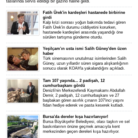
taslarında servis edildiği bir gazino haline geldi.
Fatih Ürek'in kardeşleri hastanede birbirine
girdi
Kalp krizi sonrası yoğun bakımda tedavi gören
Fatih Ürek'in durumu ciddiyetini korurken,
hastanede kardeşleri arasında yaşandığı öne
sürülen tartışma gündeme oturdu.
Yeşilçam'ın usta ismi Salih Güney'den üzen
haber
Türk sinemasının unutulmaz isimlerinden Salih
Güney, uzun yıllardır süren sigara alışkanlığının
sonucu olarak KOAH'a yakalandığını açıkladı.
Tam 107 yaşında... 2 padişah, 12
cumhurbaşkanı gördü
Denizli'nin Merkezefendi Kaymakamı Abdullah
Demir, 2 padişah, 12 cumhurbaşkanı ve 27
başbakan gören asırlık çınarın 107'inci yaşını
fidan hediye ederek ve pasta keserek kutladı.
Bursa'da dereler kışa hazırlanıyor!
Bursa Büyükşehir Belediyesi, olası taşkın ve sel
baskınlarının önüne geçmek amacıyla kent
merkezinden geçen dereleri kışa hazırlıyor.