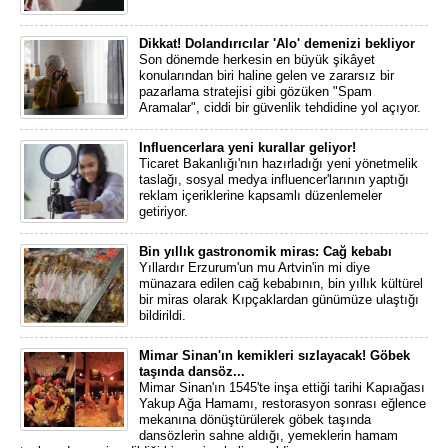
Dikkat! Dolandırıcılar 'Alo' demenizi bekliyor
Son dönemde herkesin en büyük şikâyet
konularından biri haline gelen ve zararsız bir
pazarlama stratejisi gibi gözüken "Spam
Aramalar", ciddi bir güvenlik tehdidine yol açıyor.
Influencerlara yeni kurallar geliyor!
Ticaret Bakanlığı'nın hazırladığı yeni yönetmelik
taslağı, sosyal medya influencer'larının yaptığı
reklam içeriklerine kapsamlı düzenlemeler
getiriyor.
Bin yıllık gastronomik miras: Cağ kebabı
Yıllardır Erzurum'un mu Artvin'in mi diye
münazara edilen cağ kebabının, bin yıllık kültürel
bir miras olarak Kıpçaklardan günümüze ulaştığı
bildirildi.
Mimar Sinan'ın kemikleri sızlayacak! Göbek
taşında dansöz...
Mimar Sinan'ın 1545'te inşa ettiği tarihi Kapıağası
Yakup Ağa Hamamı, restorasyon sonrası eğlence
mekanına dönüştürülerek göbek taşında
dansözlerin sahne aldığı, yemeklerin hamam