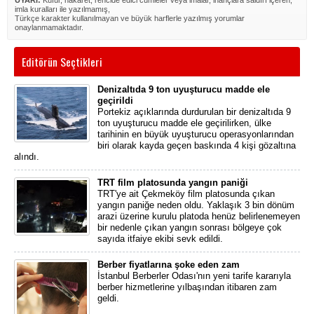
UYARI:
Küfür, hakaret, rencide edici cümleler veya imalar, inançlara saldırı içeren,
imla kuralları ile yazılmamış,
Türkçe karakter kullanılmayan ve büyük harflerle yazılmış yorumlar
onaylanmamaktadır.
Editörün Seçtikleri
Denizaltıda 9 ton uyuşturucu madde ele
geçirildi
Portekiz açıklarında durdurulan bir denizaltıda 9
ton uyuşturucu madde ele geçirilirken, ülke
tarihinin en büyük uyuşturucu operasyonlarından
biri olarak kayda geçen baskında 4 kişi gözaltına
alındı.
TRT film platosunda yangın paniği
TRT'ye ait Çekmeköy film platosunda çıkan
yangın paniğe neden oldu. Yaklaşık 3 bin dönüm
arazi üzerine kurulu platoda henüz belirlenemeyen
bir nedenle çıkan yangın sonrası bölgeye çok
sayıda itfaiye ekibi sevk edildi.
Berber fiyatlarına şoke eden zam
İstanbul Berberler Odası'nın yeni tarife kararıyla
berber hizmetlerine yılbaşından itibaren zam
geldi.