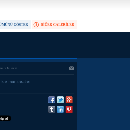
ÜMÜNÜ GÖSTER
DİĞER GALERİLER
TAM EKRAN YAP
eri
»
Güncel
n kar manzaraları