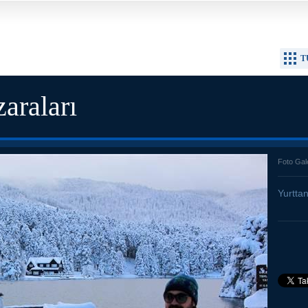
T
araları
Foto Gal
Yurtta