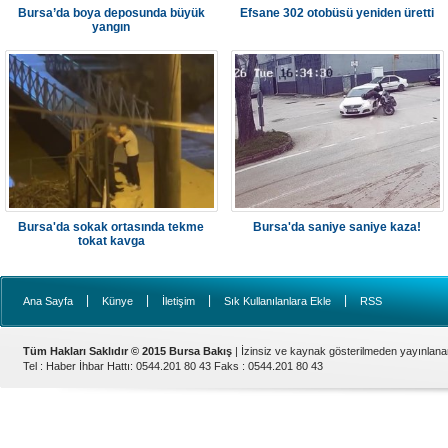
Bursa’da boya deposunda büyük
Efsane 302 otobüsü yeniden üretti
yangın
Bursa'da sokak ortasında tekme
Bursa'da saniye saniye kaza!
tokat kavga
|
|
|
|
Ana Sayfa
Künye
İletişim
Sık Kullanılanlara Ekle
RSS
Tüm Hakları Saklıdır © 2015 Bursa Bakış
| İzinsiz ve kaynak gösterilmeden yayınlan
Tel : Haber İhbar Hattı: 0544.201 80 43 Faks : 0544.201 80 43