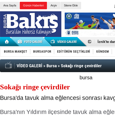
Ana Sayfa
Günün Haberleri
Arşiv
Sitene Ekle
Bursa'da d
İznik'te da
Bursa’da b
ABD'li sena
BURSA MANŞET
BURSASPOR
EDİTÖRÜN SEÇTİKLERİ
GÜNDEM
Gürlek: Or
Alkollü şah
Bursa’da r
VİDEO GALERİ
»
Bursa
»
Sokağı ringe çevirdiler
700 yıllık 
“Çocuklar 
bursa
Başpehlivan
Mobilfest'i
Sokağı ringe çevirdiler
Ülseratif ko
Sağlıkta y
Sebepsiz iç
Bursa'da tavuk alma eğlencesi sonrası kavga
Trabzonsp
Bursa'nın Yıldırım ilçesinde tavuk alma eğl