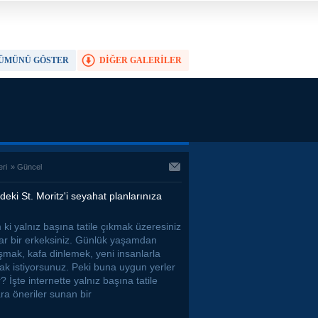
ÜMÜNÜ GÖSTER
DİĞER GALERİLER
TAM EKRAN YAP
eri
»
Güncel
'deki St. Moritz'i seyahat planlarınıza
 ki yalnız başına tatile çıkmak üzeresiniz
ar bir erkeksiniz. Günlük yaşamdan
şmak, kafa dinlemek, yeni insanlarla
ak istiyorsunuz. Peki buna uygun yerler
? İşte internette yalnız başına tatile
ra öneriler sunan bir