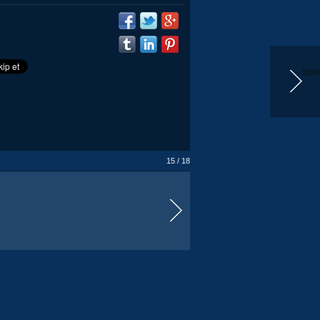
Sonr
15 / 18