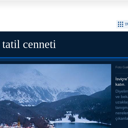
T
tatil cenneti
Foto Gal
İsviçre
katın.
Diyelim
ve bek
uzakla
tanışm
nereler
çıkanla