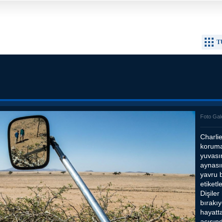
T
Foto Gal
Charli
koruma
yuvası
aynası
yavru 
etiketl
Dişiler
bırakıy
hayatt
açısın