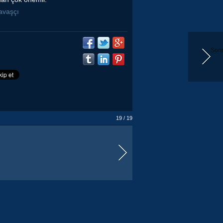
savaşçı
Sonr
19 / 19