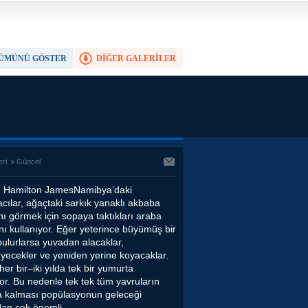
ÜMÜNÜ GÖSTER
DİĞER GALERİLER
TAM EKRAN YAP
eri
»
Güncel
e Hamilton JamesNamibya’daki
cılar, ağaçtaki sarkık yanaklı akbaba
nı görmek için sopaya taktıkları araba
nı kullanıyor. Eğer yeterince büyümüş bir
bulurlarsa yuvadan alacaklar,
eyecekler ve yeniden yerine koyacaklar.
 her bir–iki yılda tek bir yumurta
or. Bu nedenle tek tek tüm yavruların
a kalması popülasyonun geleceği
dan çok önemli.